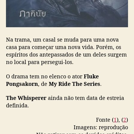
d
o
Na trama, um casal se muda para uma nova
casa para começar uma nova vida. Porém, os
espíritos dos antepassados de um deles surgem
no local para persegui-los.
O drama tem no elenco o ator
Fluke
Pongsakorn
, de
My Ride The Series
.
The Whisperer
ainda não tem data de estreia
definida.
Fonte (
1
), (
2
)
Imagens: reprodução