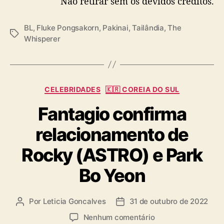
Não retirar sem os devidos créditos.
BL
,
Fluke Pongsakorn
,
Pakinai
,
Tailândia
,
The
T
Whisperer
a
g
s
C
CELEBRIDADES
🇰🇷 COREIA DO SUL
a
Fantagio confirma
t
e
relacionamento de
g
o
Rocky (ASTRO) e Park
r
i
Bo Yeon
a
s
Por
Leticia Goncalves
31 de outubro de 2022
A
D
u
a
e
Nenhum comentário
t
t