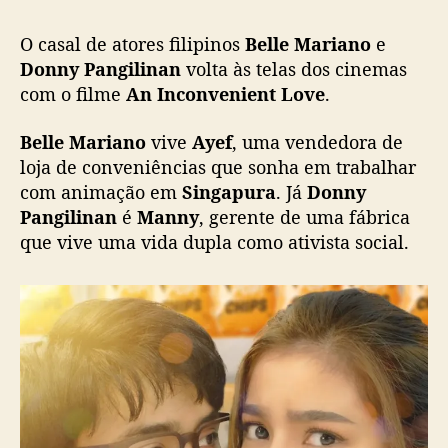
n
O casal de atores filipinos
Belle Mariano
e
t
L
Donny Pangilinan
volta às telas dos cinemas
o
com o filme
An Inconvenient Love
.
v
e
Belle Mariano
vive
Ayef
, uma vendedora de
”
loja de conveniências que sonha em trabalhar
m
com animação em
Singapura
. Já
Donny
o
Pangilinan
é
Manny
, gerente de uma fábrica
s
que vive uma vida dupla como ativista social.
t
r
a
n
o
v
o
l
a
d