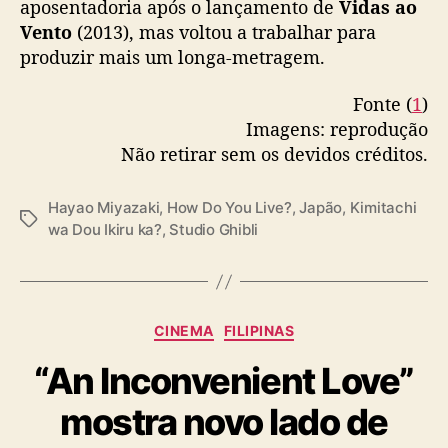
aposentadoria após o lançamento de
Vidas ao
Vento
(2013), mas voltou a trabalhar para
produzir mais um longa-metragem.
Fonte (
1
)
Imagens: reprodução
Não retirar sem os devidos créditos.
Hayao Miyazaki
,
How Do You Live?
,
Japão
,
Kimitachi
T
wa Dou Ikiru ka?
,
Studio Ghibli
a
g
s
C
CINEMA
FILIPINAS
a
“An Inconvenient Love”
t
e
mostra novo lado de
g
o