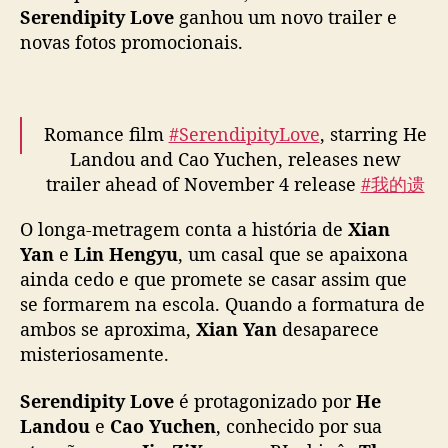
e
Serendipity Love
ganhou um novo trailer e
”
novas fotos promocionais.
,
c
o
m
Romance film
#SerendipityLove
, starring He
C
Landou and Cao Yuchen, releases new
a
trailer ahead of November 4 release
#我的遗
o
憾和你有关
Y
O longa-metragem conta a história de
Xian
pic.twitter.com/RmefniIELp
u
Yan
e
Lin Hengyu
, um casal que se apaixona
c
— cdrama tweets (@dramapotatoe)
October
h
ainda cedo e que promete se casar assim que
e
31, 2022
se formarem na escola. Quando a formatura de
n
ambos se aproxima,
Xian Yan
desaparece
(
misteriosamente.
T
h
Serendipity Love
é protagonizado por
He
e
Landou
e
Cao Yuchen
, conhecido por sua
U