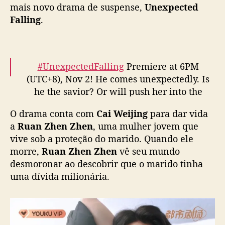
r
mais novo drama de suspense,
Unexpected
e
Falling
.
i
a
d
e
#UnexpectedFalling
Premiere at 6PM
“
(UTC+8), Nov 2! He comes unexpectedly. Is
U
he the savior? Or will push her into the
n
abyss? From being familiar to being strange,
e
O drama conta com
Cai Weijing
para dar vida
emotions and lies follow one after another.
x
a
Ruan Zhen Zhen
, uma mulher jovem que
p
Are they opponents or allies?
#CaiWenjing
e
vive sob a proteção do marido. Quando ele
#PengGuanying
Only on YOUKU!
c
morre,
Ruan Zhen Zhen
vê seu mundo
pic.twitter.com/V1UxexTL68
t
desmoronar ao descobrir que o marido tinha
e
— 优酷Youku (@YoukuOfficial)
October 28,
uma dívida milionária.
d
2022
F
a
l