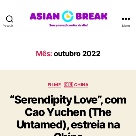
Pesquisar
Menu
A
S
I
A
Mês:
outubro 2022
N
B
R
E
C
A
FILME
🇨🇳 CHINA
a
K
“Serendipity Love”, com
t
e
Cao Yuchen (The
g
o
Untamed), estreia na
r
i