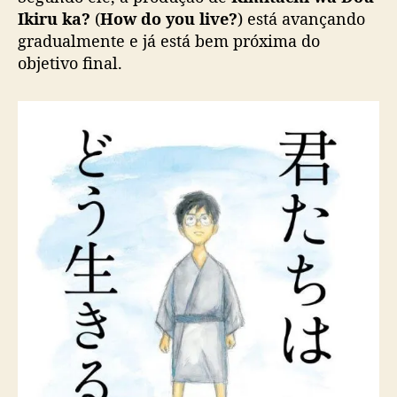
e
Ikiru ka?
(
How do you live?
) está avançando
d
gradualmente e já está bem próxima do
e
H
objetivo final.
a
y
a
o
M
i
y
a
z
a
k
i
e
s
t
a
r