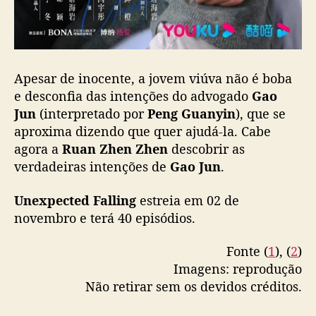
e
i
j
i
n
Apesar de inocente, a jovem viúva não é boba
g
e desconfia das intenções do advogado
Gao
e
Jun
(interpretado por
Peng Guanyin
), que se
P
aproxima dizendo que quer ajudá-la. Cabe
e
agora a
Ruan Zhen Zhen
descobrir as
n
verdadeiras intenções de
Gao Jun
.
g
G
u
Unexpected Falling
estreia em 02 de
a
novembro e terá 40 episódios.
n
y
Fonte (
1
), (
2
)
i
Imagens: reprodução
n
Não retirar sem os devidos créditos.