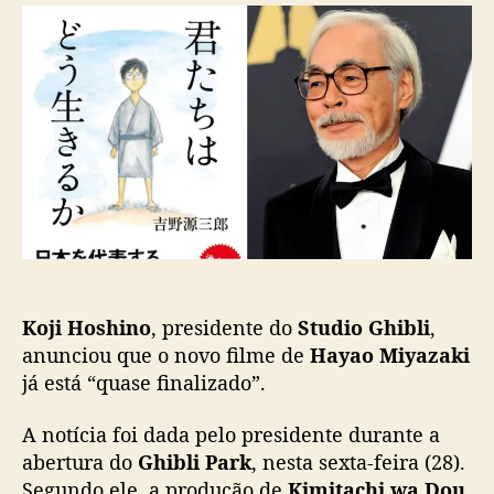
r
d
t
d
e
u
o
p
d
p
u
i
o
b
o
s
l
G
t
i
h
c
i
a
b
ç
l
ã
i
o
:
N
Koji Hoshino
, presidente do
Studio Ghibli
,
o
v
anunciou que o novo filme de
Hayao Miyazaki
o
já está “quase finalizado”.
f
i
A notícia foi dada pelo presidente durante a
l
abertura do
Ghibli Park
, nesta sexta-feira (28).
m
Segundo ele, a produção de
Kimitachi wa Dou