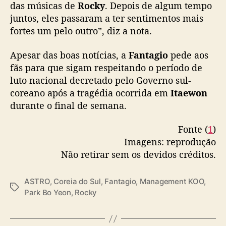
das músicas de
Rocky
. Depois de algum tempo
T
juntos, eles passaram a ter sentimentos mais
R
O
fortes um pelo outro”, diz a nota.
)
e
Apesar das boas notícias, a
Fantagio
pede aos
P
fãs para que sigam respeitando o período de
a
luto nacional decretado pelo Governo sul-
r
coreano após a tragédia ocorrida em
Itaewon
k
durante o final de semana.
B
o
Fonte (
1
)
Y
e
Imagens: reprodução
o
Não retirar sem os devidos créditos.
n
ASTRO
,
Coreia do Sul
,
Fantagio
,
Management KOO
,
T
Park Bo Yeon
,
Rocky
a
g
s