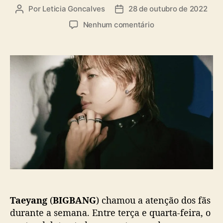
Por
Leticia Goncalves
28 de outubro de 2022
A
D
u
a
e
Nenhum comentário
t
t
m
o
a
T
r
d
a
d
e
e
o
p
y
p
u
a
o
b
n
s
l
g
t
i
(
c
B
a
I
ç
G
ã
B
o
A
N
Taeyang
(
BIGBANG
) chamou a atenção dos fãs
G
)
durante a semana. Entre terça e quarta-feira, o
d