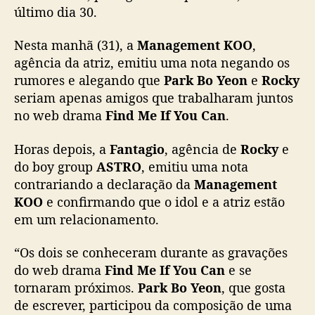
último dia 30.
c
i
Nesta manhã (31), a
Management KOO
,
o
agência da atriz, emitiu uma nota negando os
n
a
rumores e alegando que
Park Bo Yeon
e
Rocky
m
seriam apenas amigos que trabalharam juntos
e
no web drama
Find Me If You Can
.
n
t
Horas depois, a
Fantagio
, agência de
Rocky
e
o
do boy group
ASTRO
, emitiu uma nota
d
contrariando a declaração da
Management
e
KOO
e confirmando que o idol e a atriz estão
R
o
em um relacionamento.
c
k
“Os dois se conheceram durante as gravações
y
do web drama
Find Me If You Can
e se
(
tornaram próximos.
Park Bo Yeon
, que gosta
A
de escrever, participou da composição de uma
S