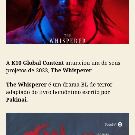
h
s
l
i
t
i
s
c
p
a
e
ç
r
ã
e
o
r
”
A
K10 Global Content
anunciou um de seus
:
N
projetos de 2023,
The Whisperer
.
o
v
The Whisperer
é um drama BL de terror
o
adaptado do livro homônimo escrito por
B
Pakinai
.
L
d
e
t
e
r