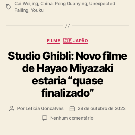
Cai Weijing
,
China
,
Peng Guanying
,
Unexpected
T
Falling
,
Youku
a
g
s
C
FILME
🇯🇵 JAPÃO
a
Studio Ghibli: Novo filme
t
e
de Hayao Miyazaki
g
o
estaria “quase
r
i
finalizado”
a
s
Por
Leticia Goncalves
28 de outubro de 2022
A
D
u
a
e
Nenhum comentário
t
t
m
o
a
S