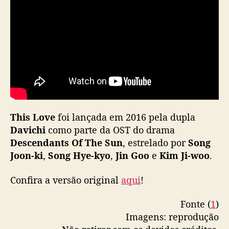
d
ê
s
d
e
“
T
h
i
s
This Love
foi lançada em 2016 pela dupla
L
Davichi
como parte da OST do drama
o
Descendants Of The Sun
, estrelado por
Song
v
e
Joon-ki
,
Song Hye-kyo
,
Jin Goo
e
Kim Ji-woo
.
”
(
Confira a versão original
aqui
!
D
a
Fonte (
1
)
v
Imagens: reprodução
i