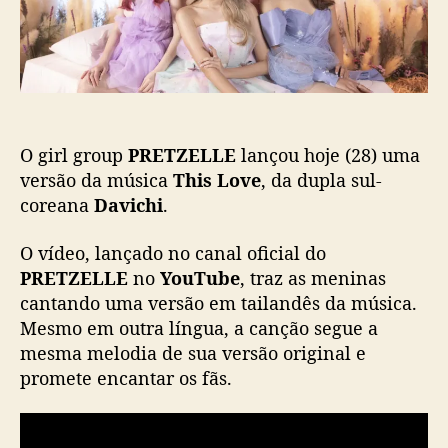
c
E
a
l
ç
a
ã
n
o
ç
a
O girl group
PRETZELLE
lançou hoje (28) uma
v
e
versão da música
This Love
, da dupla sul-
r
coreana
Davichi
.
s
ã
O vídeo, lançado no canal oficial do
o
PRETZELLE
no
YouTube
, traz as meninas
e
cantando uma versão em tailandês da música.
m
Mesmo em outra língua, a canção segue a
t
mesma melodia de sua versão original e
a
i
promete encantar os fãs.
l
a
n