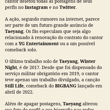
cantor deletou todas as postagens de seus
e
perfis no
Instagram
e no
Twitter
.
l
e
A ação, segundo rumores na internet, parece
t
ser parte de um futuro grande anúncio de
a
Taeyang
. Os fãs especulam que seja algo
p
relacionado à renovação do contrato do cantor
o
s
com a
YG Entertainment
ou a um possível
t
comeback solo.
s
d
O último trabalho solo de
Taeyang
,
Winter
e
Night
, é de 2017. Desde que foi dispensado do
r
serviço militar obrigatório em 2019, o cantor
e
teve apenas um trabalho divulgado, a canção
d
Still Life
, comeback do
BIGBANG
lançado em
e
s
abril de 2022.
s
o
Além de apagar postagens,
Taeyang
alterou
c
sua foto de perfil e sua biografia nas redes