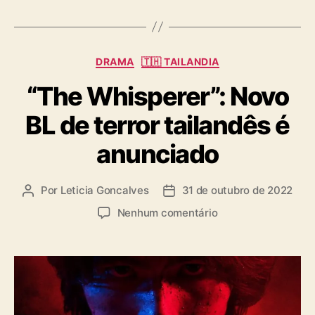
g
s
C
DRAMA
🇹🇭 TAILANDIA
a
“The Whisperer”: Novo
t
e
BL de terror tailandês é
g
o
anunciado
r
i
a
Por
Leticia Goncalves
31 de outubro de 2022
A
D
s
u
a
e
Nenhum comentário
t
t
m
o
a
“
r
d
T
d
e
h
o
p
e
p
u
W
o
b