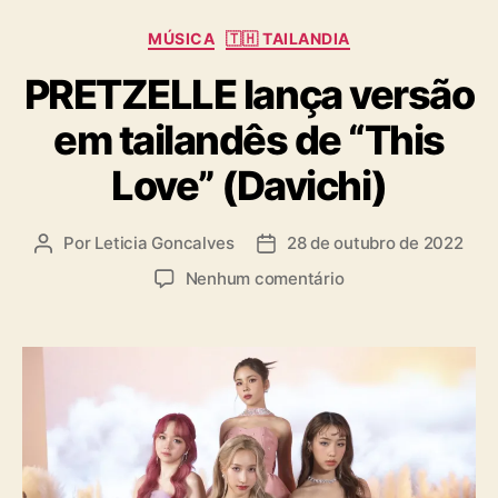
C
MÚSICA
🇹🇭 TAILANDIA
a
PRETZELLE lança versão
t
e
em tailandês de “This
g
o
Love” (Davichi)
r
i
a
Por
Leticia Goncalves
28 de outubro de 2022
A
D
s
u
a
e
Nenhum comentário
t
t
m
o
a
P
r
d
R
d
e
E
o
p
T
p
u
Z
o
b
E
s
l
L
t
i
L