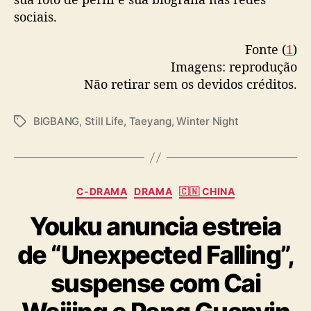
i
sociais.
a
i
Fonte (
1
)
s
Imagens: reprodução
e
Não retirar sem os devidos créditos.
l
e
v
BIGBANG
,
Still Life
,
Taeyang
,
Winter Night
T
a
a
n
g
t
s
a
C
r
C-DRAMA
DRAMA
🇨🇳 CHINA
a
u
Youku anuncia estreia
t
m
e
o
de “Unexpected Falling”,
g
r
o
e
suspense com Cai
r
s
i
s
a