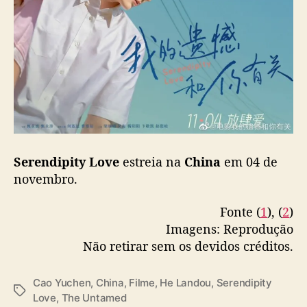
a
Serendipity Love
estreia na
China
em 04 de
novembro.
Fonte (
1
), (
2
)
Imagens: Reprodução
Não retirar sem os devidos créditos.
Cao Yuchen
,
China
,
Filme
,
He Landou
,
Serendipity
T
Love
,
The Untamed
a