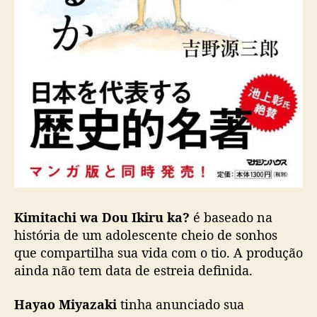
i
a
“
q
u
a
s
e
f
i
n
a
l
i
Kimitachi wa Dou Ikiru ka?
é baseado na
z
história de um adolescente cheio de sonhos
a
que compartilha sua vida com o tio. A produção
d
ainda não tem data de estreia definida.
o
”
Hayao Miyazaki
tinha anunciado sua