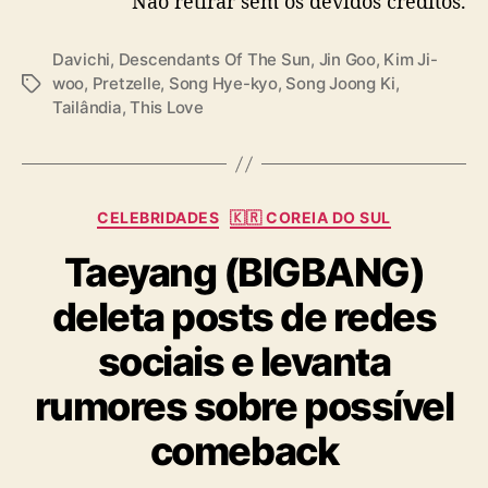
Não retirar sem os devidos créditos.
c
h
i
Davichi
,
Descendants Of The Sun
,
Jin Goo
,
Kim Ji-
)
woo
,
Pretzelle
,
Song Hye-kyo
,
Song Joong Ki
,
T
Tailândia
,
This Love
a
g
s
C
CELEBRIDADES
🇰🇷 COREIA DO SUL
a
Taeyang (BIGBANG)
t
e
deleta posts de redes
g
o
sociais e levanta
r
i
rumores sobre possível
a
s
comeback