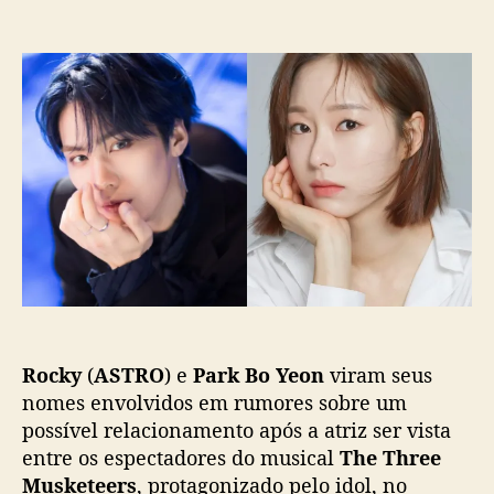
m
o
a
F
r
d
a
d
e
n
o
p
t
p
u
a
o
b
g
s
l
i
t
i
o
c
c
a
o
ç
n
ã
f
o
i
r
Rocky
(
ASTRO
) e
Park Bo Yeon
viram seus
m
a
nomes envolvidos em rumores sobre um
r
possível relacionamento após a atriz ser vista
e
entre os espectadores do musical
The Three
l
Musketeers
, protagonizado pelo idol, no
a