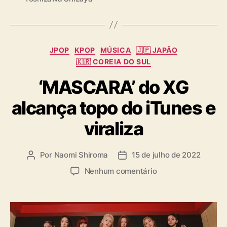
s
a
a
g
ú
s
d
e
C
JPOP
KPOP
MÚSICA
🇯🇵 JAPÃO
a
🇰🇷 COREIA DO SUL
t
‘MASCARA’ do XG
e
g
alcança topo do iTunes e
o
r
viraliza
i
a
s
Por
Naomi Shiroma
15 de julho de 2022
A
D
u
a
e
Nenhum comentário
t
t
m
o
a
‘
r
d
M
d
e
A
o
p
S