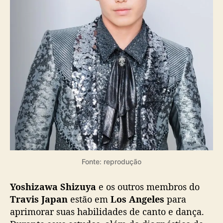
a
a
n
u
n
c
i
a
p
a
u
s
a
n
Fonte: reprodução
a
s
a
Yoshizawa Shizuya
e os outros membros do
t
Travis Japan
estão em
Los Angeles
para
i
aprimorar suas habilidades de canto e dança.
v