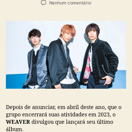
u
a
e
Nenhum comentário
t
t
m
o
a
W
r
d
E
d
e
A
o
p
V
p
u
E
o
b
R
s
l
a
t
i
n
c
u
a
n
ç
c
ã
i
o
a
n
Depois de anunciar, em abril deste ano, que o
o
v
grupo encerrará suas atividades em 2023, o
o
WEAVER
divulgou que lançará seu último
á
álbum.