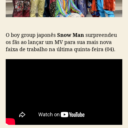
a
w
ç
M
ã
a
o
n
d
O boy group japonês
Snow Man
surpreendeu
i
v
os fãs ao lançar um MV para sua mais nova
u
faixa de trabalho na última quinta-feira (04).
l
g
a
M
V
d
e
n
o
v
a
m