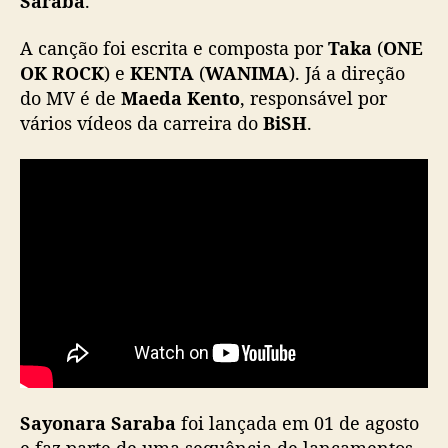
Saraba
.
c
a
A canção foi escrita e composta por
Taka
(
ONE
“
OK ROCK
) e
KENTA
(
WANIMA
). Já a direção
S
do MV é de
Maeda Kento
, responsável por
a
vários vídeos da carreira do
BiSH
.
y
o
n
a
r
a
S
a
r
a
b
a
”
Sayonara Saraba
foi lançada em 01 de agosto
e faz parte de uma sequência de lançamentos