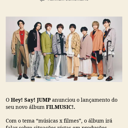
t
t
m
o
a
H
r
d
e
d
e
y
o
p
!
p
u
S
o
b
a
s
l
y
t
i
!
c
J
a
U
ç
M
ã
P
o
:
n
O
Hey! Say! JUMP
anunciou o lançamento do
o
v
seu novo álbum
FILMUSIC!.
o
á
Com o tema “músicas x filmes”, o álbum irá
l
falar sobre situações vistas em produções