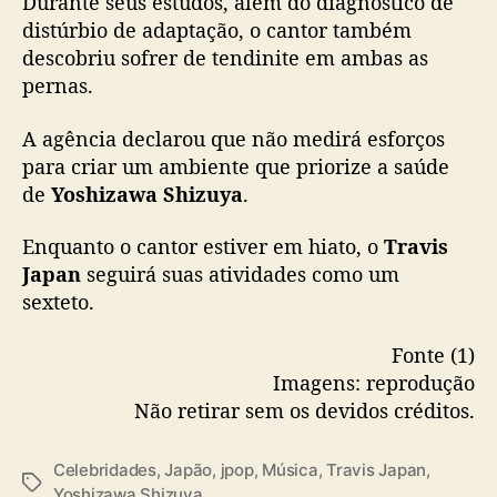
Durante seus estudos, além do diagnóstico de
i
distúrbio de adaptação, o cantor também
d
descobriu sofrer de tendinite em ambas as
a
pernas.
d
e
s
A agência declarou que não medirá esforços
p
para criar um ambiente que priorize a saúde
o
de
Yoshizawa Shizuya
.
r
p
Enquanto o cantor estiver em hiato, o
Travis
r
Japan
seguirá suas atividades como um
o
sexteto.
b
l
Fonte (1)
e
m
Imagens: reprodução
a
Não retirar sem os devidos créditos.
s
d
Celebridades
,
Japão
,
jpop
,
Música
,
Travis Japan
,
e
T
Yoshizawa Shizuya