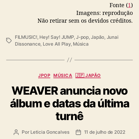
Fonte (
1
)
Imagens: reprodução
Não retirar sem os devidos créditos.
FILMUSIC!
,
Hey! Say! JUMP
,
J-pop
,
Japão
,
Junai
T
Dissonance
,
Love All Play
,
Música
a
g
s
C
JPOP
MÚSICA
🇯🇵 JAPÃO
a
WEAVER anuncia novo
t
e
álbum e datas da última
g
o
turnê
r
i
a
Por
Leticia Goncalves
11 de julho de 2022
A
D
s