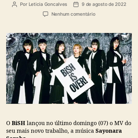
a
Por
Leticia Goncalves
9 de agosto de 2022
A
D
s
u
a
e
Nenhum comentário
t
t
m
o
a
B
r
d
i
d
e
S
o
p
H
p
u
l
o
b
a
s
l
n
t
i
ç
c
a
a
M
ç
V
ã
d
o
a
m
O
BiSH
lançou no último domingo (07) o MV do
ú
s
seu mais novo trabalho, a música
Sayonara
i