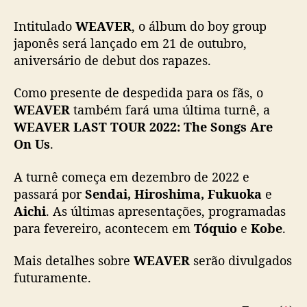
l
b
Intitulado
WEAVER
, o álbum do boy group
u
japonês será lançado em 21 de outubro,
m
aniversário de debut dos rapazes.
e
d
Como presente de despedida para os fãs, o
a
t
WEAVER
também fará uma última turnê, a
a
WEAVER LAST TOUR 2022: The Songs Are
s
On Us
.
d
a
A turnê começa em dezembro de 2022 e
ú
passará por
Sendai, Hiroshima, Fukuoka
e
l
Aichi
. As últimas apresentações, programadas
t
para fevereiro, acontecem em
Tóquio
e
Kobe
.
i
m
a
Mais detalhes sobre
WEAVER
serão divulgados
t
futuramente.
u
r