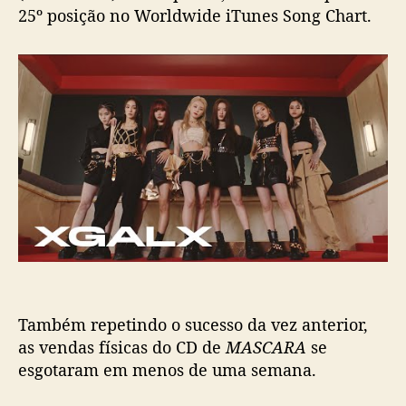
d
25º posição no Worldwide iTunes Song Chart.
o
i
T
u
n
e
s
e
v
i
r
a
l
i
z
Também repetindo o sucesso da vez anterior,
a
as vendas físicas do CD de
MASCARA
se
esgotaram em menos de uma semana.