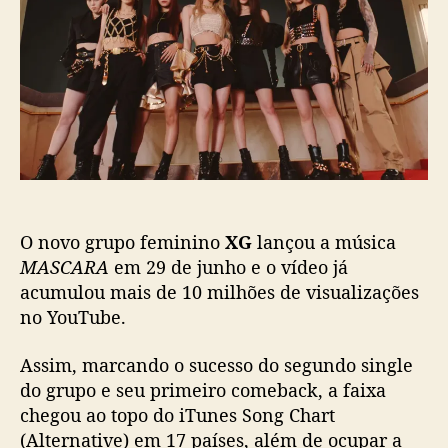
p
u
C
o
b
A
s
l
R
t
i
A
c
’
a
d
ç
o
ã
X
o
G
a
O novo grupo feminino
XG
lançou a música
l
c
MASCARA
em 29 de junho e o vídeo já
a
acumulou mais de 10 milhões de visualizações
n
no YouTube.
ç
a
Assim, marcando o sucesso do segundo single
t
do grupo e seu primeiro comeback, a faixa
o
chegou ao topo do iTunes Song Chart
p
(Alternative) em 17 países, além de ocupar a
o