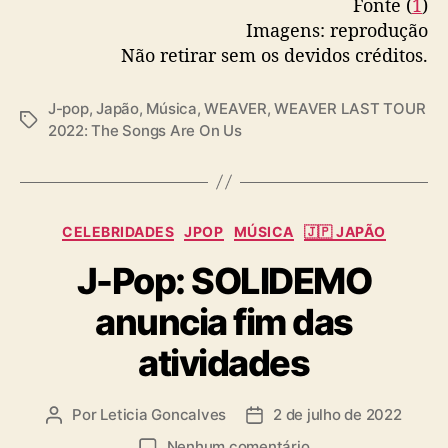
Fonte (
1
)
n
Imagens: reprodução
ê
Não retirar sem os devidos créditos.
J-pop
,
Japão
,
Música
,
WEAVER
,
WEAVER LAST TOUR
T
2022: The Songs Are On Us
a
g
s
C
CELEBRIDADES
JPOP
MÚSICA
🇯🇵 JAPÃO
a
J-Pop: SOLIDEMO
t
e
anuncia fim das
g
o
atividades
r
i
a
Por
Leticia Goncalves
2 de julho de 2022
A
D
s
u
a
e
Nenhum comentário