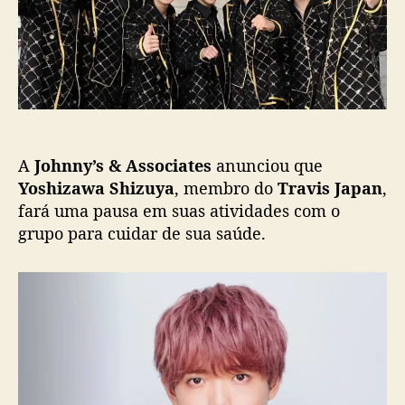
J
t
i
a
c
p
a
a
ç
n
ã
:
o
Y
o
A
Johnny’s & Associates
anunciou que
s
h
Yoshizawa Shizuya
, membro do
Travis Japan
,
i
fará uma pausa em suas atividades com o
z
grupo para cuidar de sua saúde.
a
w
a
S
h
i
z
u
y