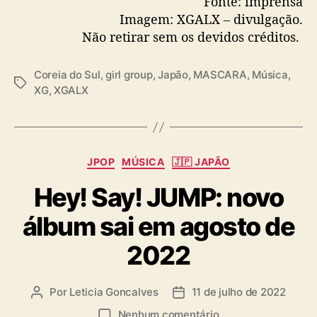
Fonte: imprensa
Imagem: XGALX – divulgação.
Não retirar sem os devidos créditos.
Coreia do Sul
,
girl group
,
Japão
,
MASCARA
,
Música
,
T
XG
,
XGALX
a
g
s
C
JPOP
MÚSICA
🇯🇵 JAPÃO
a
Hey! Say! JUMP: novo
t
e
álbum sai em agosto de
g
o
2022
r
i
a
Por
Leticia Goncalves
11 de julho de 2022
A
D
s
u
a
e
Nenhum comentário