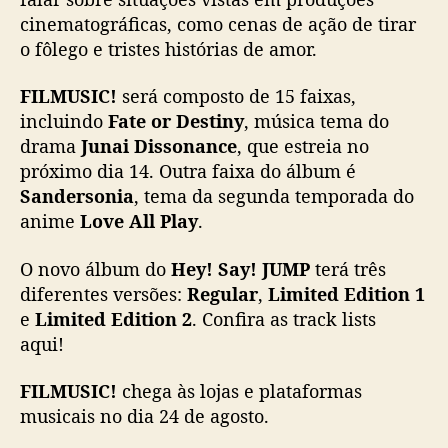
b
cinematográficas, como cenas de ação de tirar
u
o fôlego e tristes histórias de amor.
m
s
FILMUSIC!
será composto de 15 faixas,
a
incluindo
Fate or Destiny
, música tema do
i
e
drama
Junai Dissonance
, que estreia no
m
próximo dia 14. Outra faixa do álbum é
a
Sandersonia
, tema da segunda temporada do
g
anime
Love All Play
.
o
s
O novo álbum do
Hey! Say! JUMP
terá três
t
diferentes versões:
Regular
,
Limited Edition 1
o
e
Limited Edition 2
. Confira as track lists
d
e
aqui!
2
0
FILMUSIC!
chega às lojas e plataformas
2
musicais no dia 24 de agosto.
2