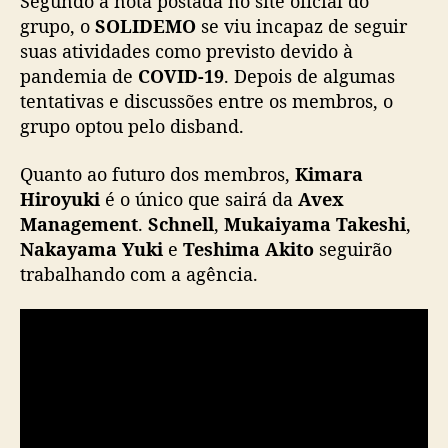
Segundo a nota postada no site oficial do
i
grupo, o
SOLIDEMO
se viu incapaz de seguir
a
suas atividades como previsto devido à
f
pandemia de
COVID-19
. Depois de algumas
i
tentativas e discussões entre os membros, o
m
d
grupo optou pelo disband.
a
s
Quanto ao futuro dos membros,
Kimara
a
Hiroyuki
é o único que sairá da
Avex
t
Management
.
Schnell
,
Mukaiyama Takeshi
,
i
Nakayama Yuki
e
Teshima Akito
seguirão
v
trabalhando com a agência.
i
d
a
d
e
s