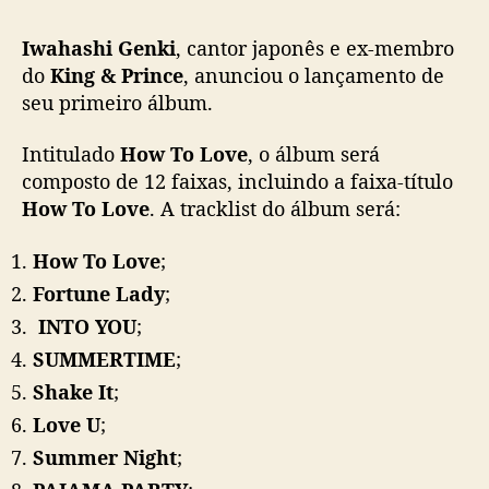
r
Iwahashi Genki
, cantor japonês e ex-membro
i
m
do
King & Prince
, anunciou o lançamento de
e
seu primeiro álbum.
i
r
Intitulado
How To Love
, o álbum será
o
composto de 12 faixas, incluindo a faixa-título
á
How To Love
. A tracklist do álbum será:
l
b
How To Love
;
u
m
Fortune Lady
;
d
INTO YOU
;
e
SUMMERTIME
;
I
w
Shake It
;
a
Love U
;
h
a
Summer Night
;
s