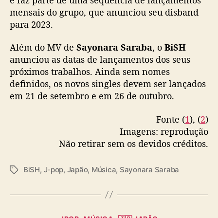
mensais do grupo, que anunciou seu disband
para 2023.
Além do MV de
Sayonara Saraba
, o
BiSH
anunciou as datas de lançamentos dos seus
próximos trabalhos. Ainda sem nomes
definidos, os novos singles devem ser lançados
em 21 de setembro e em 26 de outubro.
Fonte (
1
), (
2
)
Imagens: reprodução
Não retirar sem os devidos créditos.
BiSH
,
J-pop
,
Japão
,
Música
,
Sayonara Saraba
T
a
g
s
C