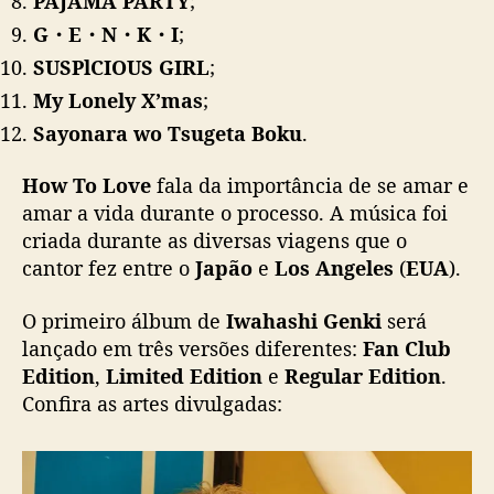
PAJAMA PARTY
;
h
G・E・N・K・I
;
i
G
SUSPlCIOUS GIRL
;
e
My Lonely X’mas
;
n
Sayonara wo Tsugeta Boku
.
k
i
How To Love
fala da importância de se amar e
s
a
amar a vida durante o processo. A música foi
i
criada durante as diversas viagens que o
e
cantor fez entre o
Japão
e
Los Angeles
(
EUA
).
m
a
O primeiro álbum de
Iwahashi Genki
será
g
lançado em três versões diferentes:
Fan Club
o
Edition
,
Limited Edition
e
Regular Edition
.
s
Confira as artes divulgadas:
t
o