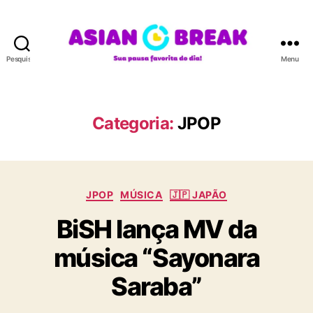
Pesquisar
Menu
A
S
I
A
Categoria:
JPOP
N
B
R
E
C
A
JPOP
MÚSICA
🇯🇵 JAPÃO
a
K
BiSH lança MV da
t
e
música “Sayonara
g
o
Saraba”
r
i