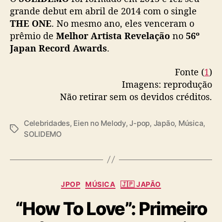
grande debut em abril de 2014 com o single
THE ONE
. No mesmo ano, eles venceram o
prêmio de
Melhor Artista Revelação
no
56º
Japan Record Awards
.
Fonte (
1
)
Imagens: reprodução
Não retirar sem os devidos créditos.
Celebridades
,
Eien no Melody
,
J-pop
,
Japão
,
Música
,
T
SOLIDEMO
a
g
s
C
JPOP
MÚSICA
🇯🇵 JAPÃO
a
“How To Love”: Primeiro
t
e