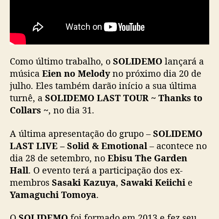
Como último trabalho, o
SOLIDEMO
lançará a
música
Eien no Melody
no próximo dia 20 de
julho. Eles também darão início a sua última
turnê, a
SOLIDEMO LAST TOUR ~ Thanks to
Collars ~
, no dia 31.
A última apresentação do grupo
–
SOLIDEMO
LAST LIVE – Solid & Emotional
– acontece no
dia 28 de setembro, no
Ebisu The Garden
Hall
. O evento terá a participação dos ex-
membros
Sasaki Kazuya
,
Sawaki Keiichi
e
Yamaguchi Tomoya
.
O
SOLIDEMO
foi formado em 2013 e fez seu