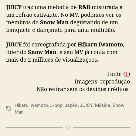
ú
JUICY
traz uma melodia de
R&B
misturada a
s
um refrão cativante. No MV, podemos ver os
i
c
membros do
Snow Man
degustando de um
a
banquete e dançando para uma multidão.
JUICY
foi coreografada por
Hikaru
Iwamoto
,
líder do
Snow Man
, e seu MV já conta com
mais de 2 milhões de visualizações.
Fonte (
1
)
Imagens: reprodução
Não retirar sem os devidos créditos.
Hikaru Iwamoto
,
J-pop
,
Japão
,
JUICY
,
Música
,
Snow
T
Man
a
g
s