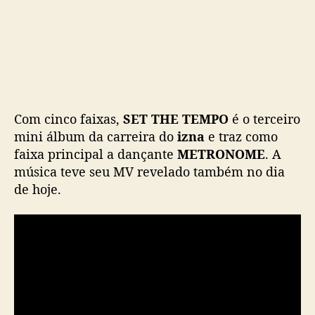
k
e
l
a
n
ç
a
n
Com cinco faixas,
SET THE TEMPO
é o terceiro
o
mini álbum da carreira do
izna
e traz como
v
faixa principal a dançante
METRONOME
. A
o
música teve seu MV revelado também no dia
M
de hoje.
V