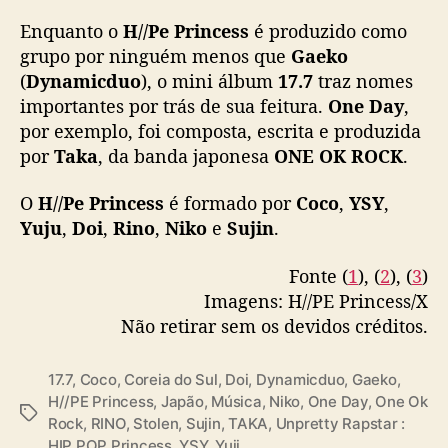
p
r
Enquanto o
H//Pe Princess
é produzido como
o
grupo por ninguém menos que
Gaeko
d
(
Dynamicduo
), o mini álbum
17.7
traz nomes
u
importantes por trás de sua feitura.
One Day
,
z
por exemplo, foi composta, escrita e produzida
i
por
Taka
, da banda japonesa
ONE OK ROCK
.
d
a
O
H//Pe Princess
é formado por
Coco
,
YSY
,
p
o
Yuju
,
Doi
,
Rino
,
Niko
e
Sujin
.
r
T
Fonte (
1
), (
2
), (
3
)
a
Imagens: H//PE Princess/X
k
Não retirar sem os devidos créditos.
a
(
O
17.7
,
Coco
,
Coreia do Sul
,
Doi
,
Dynamicduo
,
Gaeko
,
N
H//PE Princess
,
Japão
,
Música
,
Niko
,
One Day
,
One Ok
T
E
Rock
,
RINO
,
Stolen
,
Sujin
,
TAKA
,
Unpretty Rapstar :
a
O
HIP POP Princess
,
YSY
,
Yuji