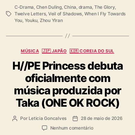
C-Drama
,
Chen Duling
,
China
,
drama
,
The Glory
,
Twelve Letters
,
Veil of Shadows
,
When I Fly Towards
T
You
,
Youku
,
Zhou YIran
a
g
s
C
MÚSICA
🇯🇵 JAPÃO
🇰🇷 COREIA DO SUL
a
H//PE Princess debuta
t
e
oficialmente com
g
o
música produzida por
r
i
Taka (ONE OK ROCK)
a
s
Por
Leticia Goncalves
28 de maio de 2026
A
D
u
a
e
Nenhum comentário
t
t
m