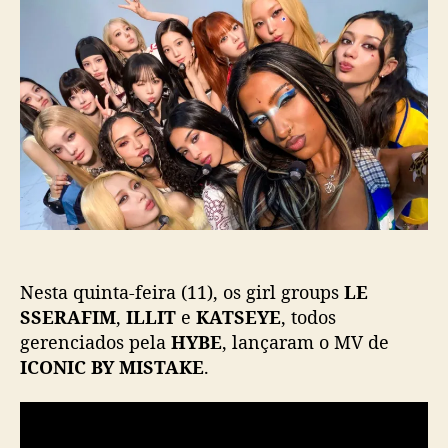
E
d
e
K
S
o
p
S
p
u
E
o
b
R
s
l
A
t
i
F
c
I
a
M
ç
,
ã
I
o
L
L
Nesta quinta-feira (11), os girl groups
LE
I
T
SSERAFIM
,
ILLIT
e
KATSEYE
, todos
e
gerenciados pela
HYBE
, lançaram o MV de
K
ICONIC BY MISTAKE
.
A
T
S
E