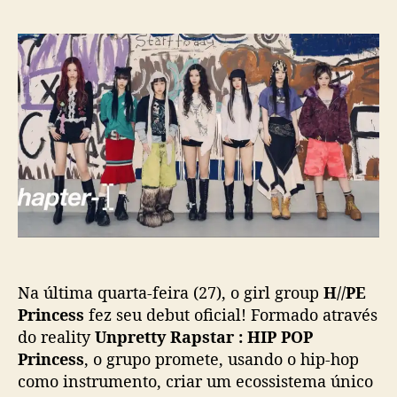
o
a
H
r
d
/
d
e
/
o
p
P
p
u
E
o
b
P
s
l
r
t
i
i
c
n
a
c
ç
e
ã
s
o
s
d
Na última quarta-feira (27), o girl group
H//PE
e
b
Princess
fez seu debut oficial! Formado através
u
do reality
Unpretty Rapstar : HIP POP
t
Princess
, o grupo promete, usando o hip-hop
a
como instrumento, criar um ecossistema único
o