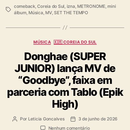
comeback
,
Coreia do Sul
,
izna
,
METRONOME
,
mini
T
álbum
,
Música
,
MV
,
SET THE TEMPO
a
g
s
C
MÚSICA
🇰🇷 COREIA DO SUL
a
Donghae (SUPER
t
e
JUNIOR) lança MV de
g
o
“Goodbye”, faixa em
r
i
parceria com Tablo (Epik
a
s
High)
Por
Leticia Goncalves
3 de junho de 2026
A
D
u
a
e
Nenhum comentário