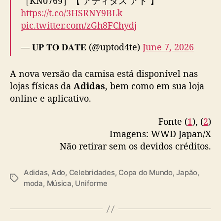
［KN0769］【 アディダス アド 】
https://t.co/3HSRNY9BLk
pic.twitter.com/zGh8FChydj
— 𝐔𝐏 𝐓𝐎 𝐃𝐀𝐓𝐄 (@uptod4te)
June 7, 2026
A nova versão da camisa está disponível nas
lojas físicas da
Adidas
, bem como em sua loja
online e aplicativo.
Fonte (
1
), (
2
)
Imagens: WWD Japan/X
Não retirar sem os devidos créditos.
Adidas
,
Ado
,
Celebridades
,
Copa do Mundo
,
Japão
,
T
moda
,
Música
,
Uniforme
a
g
s