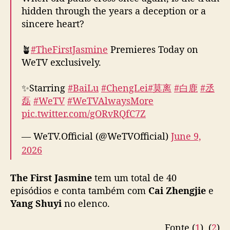
“
hidden through the years a deception or a
T
sincere heart?
h
e
🪴
#TheFirstJasmine
Premieres Today on
F
WeTV exclusively.
i
r
✨Starring
#BaiLu
#ChengLei
#莫离
#白鹿
#丞
s
t
磊
#WeTV
#WeTVAlwaysMore
J
pic.twitter.com/gORvRQfC7Z
a
s
— WeTV.Official (@WeTVOfficial)
June 9,
m
2026
i
n
The First Jasmine
tem um total de 40
e
”
episódios e conta também com
Cai Zhengjie
e
Yang Shuyi
no elenco.
Fonte (
1
), (
2
)