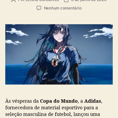
u
a
e
Nenhum comentário
t
t
m
o
a
S
r
d
e
d
e
l
o
p
e
p
u
ç
o
b
ã
s
l
o
t
i
j
c
a
a
p
ç
o
ã
n
o
e
s
Às vésperas da
Copa do Mundo
, a
Adidas
,
a
d
fornecedora de material esportivo para a
e
seleção masculina de futebol, lançou uma
f