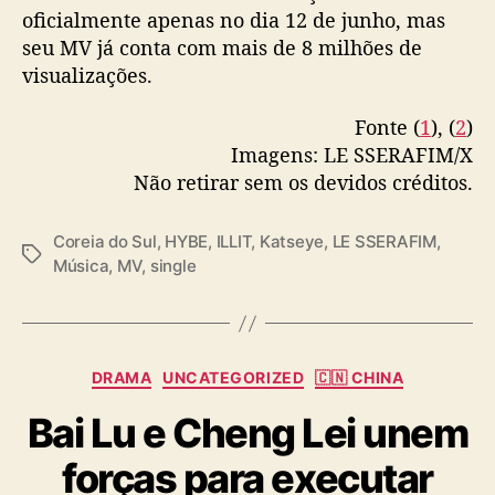
I
oficialmente apenas no dia 12 de junho, mas
S
seu MV já conta com mais de 8 milhões de
T
visualizações.
A
K
Fonte (
1
), (
2
)
E
Imagens: LE SSERAFIM/X
”
Não retirar sem os devidos créditos.
Coreia do Sul
,
HYBE
,
ILLIT
,
Katseye
,
LE SSERAFIM
,
T
Música
,
MV
,
single
a
g
s
C
DRAMA
UNCATEGORIZED
🇨🇳 CHINA
a
Bai Lu e Cheng Lei unem
t
e
forças para executar
g
o