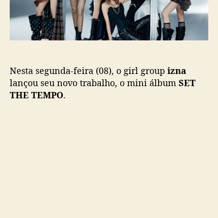
c
E
a
M
ç
P
ã
O
o
”
:
Nesta segunda-feira (08), o girl group
izna
i
z
lançou seu novo trabalho, o mini álbum
SET
n
THE TEMPO
.
a
f
a
z
c
o
m
e
b
a
c