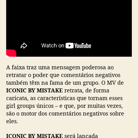
Y
E
s
e
u
n
e
m
e
A faixa traz uma mensagem poderosa ao
m
“
retratar o poder que comentários negativos
I
também têm na fama de um grupo. O MV de
C
ICONIC BY MISTAKE
retrata, de forma
O
caricata, as características que tornam esses
N
girl groups únicos – e que, por muitas vezes,
I
são o motor dos comentários negativos sobre
C
eles.
B
Y
M
ICONIC BY MISTAKE
será lançada