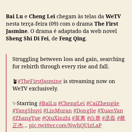
o
e
i
Bai Lu
e
Cheng Lei
chegam às telas da
WeTV
u
n
nesta terça-feira (09) com o drama
The First
e
Jasmine
. O drama é adaptado da web novel
m
Sheng Shi Di Fei
, de
Feng Qing
.
f
o
r
Struggling between loss and gain, searching
ç
for rebirth through every rise and fall.
a
s
🪴
#TheFirstJasmine
is streaming now on
p
a
WeTV exclusively.
r
a
✨Starring
#BaiLu
#ChengLei
#CaiZhengjie
e
#YangShuyi
#LinMuran
#DongJie
#XuanYan
x
#ZhangYue
#QiuXinzhi
#莫离
#白鹿
#丞磊
#蔡
e
正杰
…
pic.twitter.com/NwhQUizLaP
c