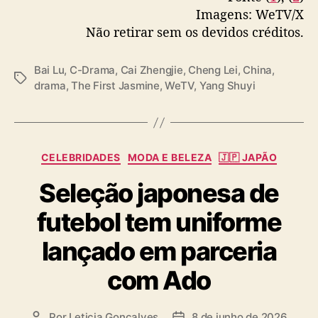
Imagens: WeTV/X
Não retirar sem os devidos créditos.
Bai Lu
,
C-Drama
,
Cai Zhengjie
,
Cheng Lei
,
China
,
T
drama
,
The First Jasmine
,
WeTV
,
Yang Shuyi
a
g
s
C
CELEBRIDADES
MODA E BELEZA
🇯🇵 JAPÃO
a
Seleção japonesa de
t
e
futebol tem uniforme
g
o
lançado em parceria
r
i
com Ado
a
s
Por
Leticia Goncalves
8 de junho de 2026
A
D