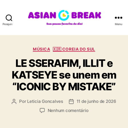
Pesquisar
Menu
A
S
C
MÚSICA
🇰🇷 COREIA DO SUL
I
a
LE SSERAFIM, ILLIT e
t
A
e
KATSEYE se unem em
g
N
o
“ICONIC BY MISTAKE”
r
B
i
a
R
Por
Leticia Goncalves
11 de junho de 2026
A
D
s
u
a
E
e
Nenhum comentário
t
t
m
o
a
A
L
r
d