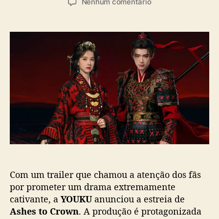
e
Nenhum comentário
t
t
m
o
a
Y
r
d
O
d
e
U
o
p
K
p
u
U
o
b
a
s
l
n
t
i
u
c
n
a
c
ç
i
ã
a
o
e
s
Com um trailer que chamou a atenção dos fãs
t
r
por prometer um drama extremamente
e
cativante, a
YOUKU
anunciou a estreia de
i
Ashes to Crown
. A produção é protagonizada
a