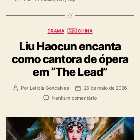
g
K
s
R
O
C
C
DRAMA
🇨🇳 CHINA
K
a
)
Liu Haocun encanta
t
e
como cantora de ópera
g
o
em “The Lead”
r
i
a
Por
Leticia Goncalves
26 de maio de 2026
A
D
s
u
a
e
Nenhum comentário
t
t
m
o
a
L
r
d
i
d
e
u
o
p
H
p
u
a