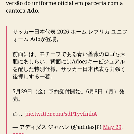
versão do uniforme oficial em parceria com a
u
cantora
Ado
.
t
e
b
サッカー日本代表 2026 ホーム レプリカ ユニフ
o
ォーム Adoが登場。​
l
t
e
前面には、モチーフである青い薔薇のロゴを大
m
胆にあしらい、背面にはAdoのキービジュアル
u
を配した特別仕様。サッカー日本代表を力強く
n
後押しする一着。​
i
f
5月29日（金）予約受付開始。6月8日（月）発
o
売。​
r
m
e
👉…
pic.twitter.com/sdP1yvfmbA
l
a
— アディダス ジャパン (@adidasJP)
May 29,
n