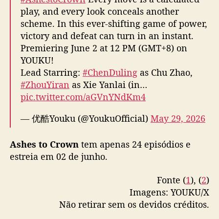
play, and every look conceals another
scheme. In this ever-shifting game of power,
victory and defeat can turn in an instant.
Premiering June 2 at 12 PM (GMT+8) on
YOUKU!
Lead Starring:
#ChenDuling
as Chu Zhao,
#ZhouYiran
as Xie Yanlai (in…
pic.twitter.com/aGVnYNdKm4
— 优酷Youku (@YoukuOfficial)
May 29, 2026
Ashes to Crown
tem apenas 24 episódios e
estreia em 02 de junho.
Fonte (
1
), (
2
)
Imagens: YOUKU/X
Não retirar sem os devidos créditos.