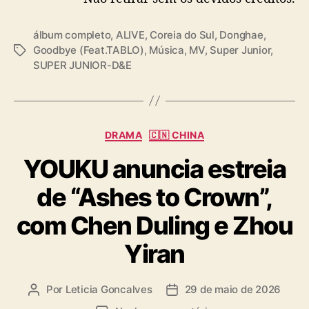
l
o
álbum completo
,
ALIVE
,
Coreia do Sul
,
Donghae
,
(
Goodbye (Feat.TABLO)
,
Música
,
MV
,
Super Junior
,
T
E
SUPER JUNIOR-D&E
a
p
g
i
s
k
H
i
C
DRAMA
🇨🇳 CHINA
g
a
YOUKU anuncia estreia
h
t
)
e
de “Ashes to Crown”,
g
o
com Chen Duling e Zhou
r
i
Yiran
a
s
Por
Leticia Goncalves
29 de maio de 2026
A
D
u
a