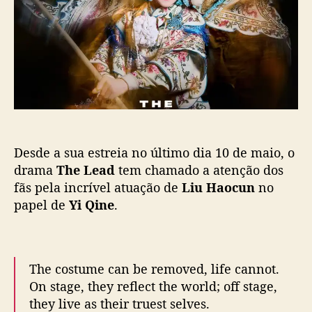
o
b
o
s
l
c
t
i
u
c
n
a
e
ç
n
ã
c
o
a
n
Desde a sua estreia no último dia 10 de maio, o
t
a
drama
The Lead
tem chamado a atenção dos
c
fãs pela incrível atuação de
Liu Haocun
no
o
papel de
Yi Qine
.
m
o
c
a
The costume can be removed, life cannot.
n
On stage, they reflect the world; off stage,
t
they live as their truest selves.
o