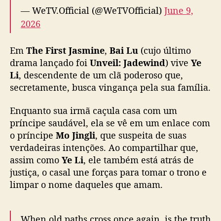
u
— WeTV.Official (@WeTVOfficial)
June 9,
t
a
2026
r
p
Em
The First Jasmine
,
Bai Lu
(cujo último
l
drama lançado foi
Unveil: Jadewind
) vive
Ye
a
Li
, descendente de um clã poderoso que,
n
secretamente, busca vingança pela sua família.
o
d
e
Enquanto sua irmã caçula casa com um
v
príncipe saudável, ela se vê em um enlace com
i
o príncipe
Mo Jingli
, que suspeita de suas
n
verdadeiras intenções. Ao compartilhar que,
g
assim como
Ye Li
, ele também está atrás de
a
justiça, o casal une forças para tomar o trono e
n
limpar o nome daqueles que amam.
ç
a
e
m
When old paths cross once again, is the truth