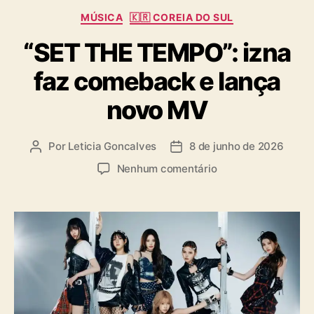
C
MÚSICA
🇰🇷 COREIA DO SUL
a
“SET THE TEMPO”: izna
t
e
faz comeback e lança
g
o
novo MV
r
i
a
Por
Leticia Goncalves
8 de junho de 2026
A
D
s
u
a
e
Nenhum comentário
t
t
m
o
a
“
r
d
S
d
e
E
o
p
T
p
u
T
o
b
H
s
l
E
t
i
T