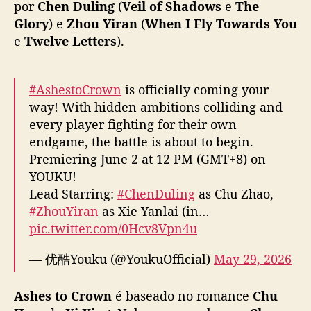
por
Chen Duling
(
Veil of Shadows
e
The
d
Glory
) e
Zhou Yiran
(
When I Fly Towards You
e
e
Twelve Letters
).
“
A
s
#AshestoCrown
is officially coming your
h
e
way! With hidden ambitions colliding and
s
every player fighting for their own
t
endgame, the battle is about to begin.
o
Premiering June 2 at 12 PM (GMT+8) on
C
YOUKU!
r
Lead Starring:
#ChenDuling
as Chu Zhao,
o
#ZhouYiran
as Xie Yanlai (in…
w
n
pic.twitter.com/0Hcv8Vpn4u
”
,
— 优酷Youku (@YoukuOfficial)
May 29, 2026
c
o
Ashes to Crown
é baseado no romance
Chu
m