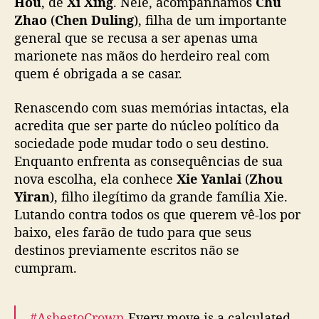
Hou
, de
Xi Xing
. Nele, acompanhamos
Chu
C
Zhao
(
Chen Duling
), filha de um importante
h
general que se recusa a ser apenas uma
e
n
marionete nas mãos do herdeiro real com
D
quem é obrigada a se casar.
u
l
Renascendo com suas memórias intactas, ela
i
acredita que ser parte do núcleo político da
n
sociedade pode mudar todo o seu destino.
g
Enquanto enfrenta as consequências de sua
e
nova escolha, ela conhece
Xie Yanlai
(
Zhou
Z
h
Yiran
), filho ilegítimo da grande família Xie.
o
Lutando contra todos os que querem vê-los por
u
baixo, eles farão de tudo para que seus
Y
destinos previamente escritos não se
i
cumpram.
r
a
n
#AshestoCrown
Every move is a calculated