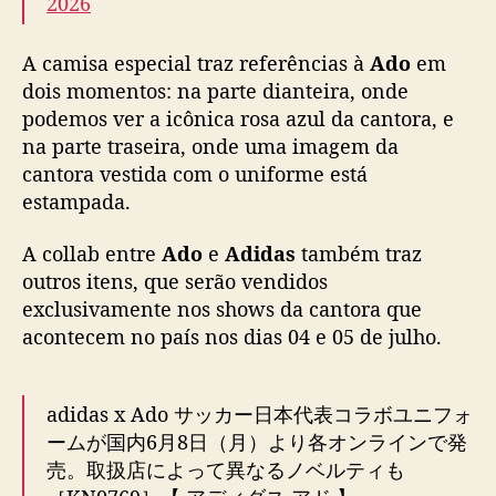
2026
ç
a
A camisa especial traz referências à
Ado
em
d
dois momentos: na parte dianteira, onde
o
e
podemos ver a icônica rosa azul da cantora, e
m
na parte traseira, onde uma imagem da
p
cantora vestida com o uniforme está
a
estampada.
r
c
A collab entre
Ado
e
Adidas
também traz
e
outros itens, que serão vendidos
r
exclusivamente nos shows da cantora que
i
a
acontecem no país nos dias 04 e 05 de julho.
c
o
m
adidas x Ado サッカー日本代表コラボユニフォ
A
ーム​が国内6月8日（月）より各オンラインで発
d
売。取扱店によって異なるノベルティも
o