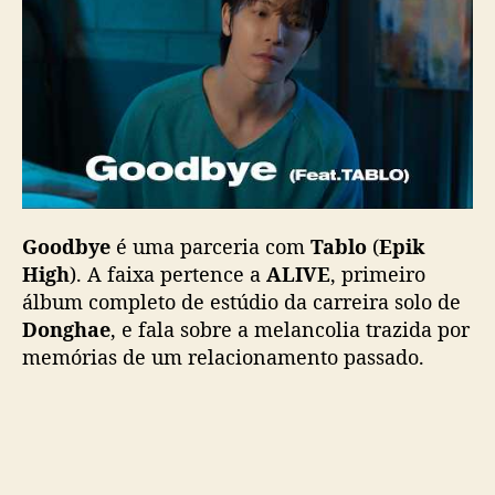
)
l
a
n
ç
a
M
V
d
e
Goodbye
é uma parceria com
Tablo
(
Epik
“
High
). A faixa pertence a
ALIVE
, primeiro
G
álbum completo de estúdio da carreira solo de
o
o
Donghae
, e fala sobre a melancolia trazida por
d
memórias de um relacionamento passado.
b
y
e
”
,
f