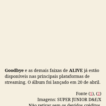
a
i
x
a
e
m
p
a
r
c
e
r
i
Goodbye
e as demais faixas de
ALIVE
já estão
a
disponíveis nas principais plataformas de
c
streaming. O álbum foi lançado em 20 de abril.
o
m
Fonte (
1
), (
2
)
T
a
Imagens: SUPER JUNIOR D&E/X
b
Não retirar sem os devidos créditos.