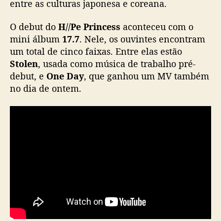
entre as culturas japonesa e coreana.
f
i
O debut do
H//Pe Princess
aconteceu com o
c
mini álbum
17.7
. Nele, os ouvintes encontram
i
a
um total de cinco faixas. Entre elas estão
l
Stolen
, usada como música de trabalho pré-
m
debut, e
One Day
, que ganhou um MV também
e
no dia de ontem.
n
t
e
c
o
m
m
ú
s
i
c
a