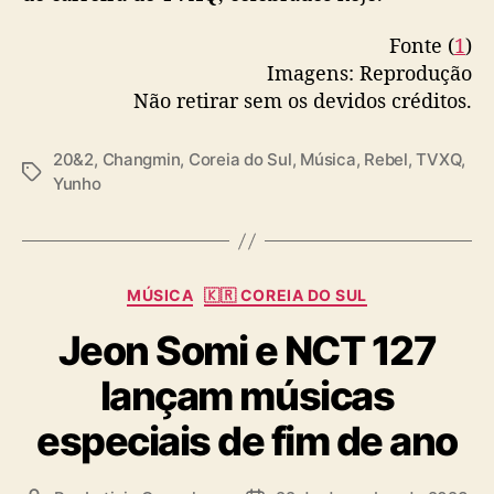
”
Fonte (
1
)
Imagens: Reprodução
Não retirar sem os devidos créditos.
20&2
,
Changmin
,
Coreia do Sul
,
Música
,
Rebel
,
TVXQ
,
T
Yunho
a
g
s
C
MÚSICA
🇰🇷 COREIA DO SUL
a
Jeon Somi e NCT 127
t
e
lançam músicas
g
o
especiais de fim de ano
r
i
a