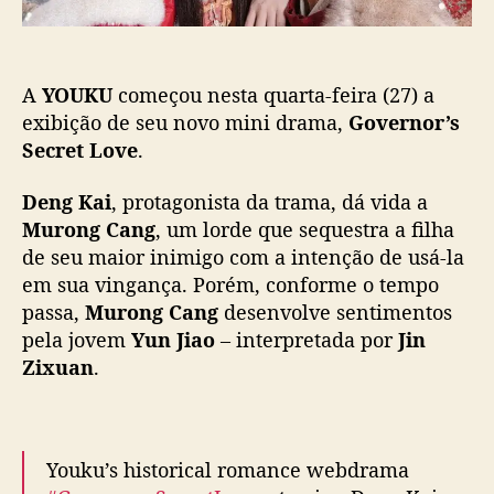
ã
S
o
e
c
A
YOUKU
começou nesta quarta-feira (27) a
r
e
exibição de seu novo mini drama,
Governor’s
t
Secret Love
.
L
o
Deng Kai
, protagonista da trama, dá vida a
v
Murong Cang
, um lorde que sequestra a filha
e
de seu maior inimigo com a intenção de usá-la
”
em sua vingança. Porém, conforme o tempo
:
passa,
Murong Cang
desenvolve sentimentos
D
e
pela jovem
Yun Jiao
– interpretada por
Jin
n
Zixuan
.
g
K
a
i
Youku’s historical romance webdrama
e