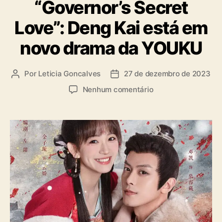
“Governor’s Secret
t
e
Love”: Deng Kai está em
g
o
novo drama da YOUKU
r
i
a
Por
Leticia Goncalves
27 de dezembro de 2023
A
D
s
u
a
e
Nenhum comentário
t
t
m
o
a
“
r
d
G
d
e
o
o
p
v
p
u
e
o
b
r
s
l
n
t
i
o
c
r
a
’
ç
s