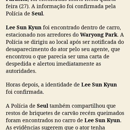
a
feira (27). A informação foi confirmada pela
s
Polícia de
Seul
.
i
t
a
Lee Sun Kyun
foi encontrado dentro de carro,
”
estacionado nos arredores do
Waryong Park
. A
e
Polícia se dirigiu ao local após ser notificada do
“
desaparecimento do ator pelo seu agente, que
M
encontrou o que parecia ser uma carta de
y
despedida e alertou imediatamente as
M
autoridades.
i
s
t
Horas depois, a identidade de
Lee Sun Kyun
e
foi confirmada.
r
”
A Polícia de
Seul
também compartilhou que
,
restos de briquetes de carvão recém queimados
é
foram encontrados no carro de
Lee Sun Kyun
.
e
As evidências sugerem que o ator tenha
n