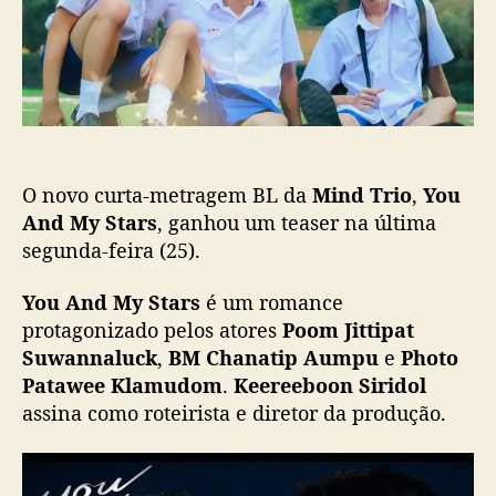
t
i
n
c
d
a
M
ç
y
ã
S
o
t
a
O novo curta-metragem BL da
Mind Trio
,
You
r
s
And My Stars
, ganhou um teaser na última
”
segunda-feira (25).
g
a
You And My Stars
é um romance
n
protagonizado pelos atores
Poom Jittipat
h
Suwannaluck
,
BM Chanatip Aumpu
e
Photo
a
Patawee Klamudom
.
Keereeboon Siridol
t
assina como roteirista e diretor da produção.
e
a
s
e