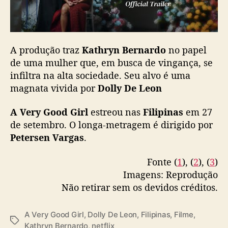
e
m
“
A
A produção traz
Kathryn Bernardo
no papel
V
de uma mulher que, em busca de vingança, se
e
r
infiltra na alta sociedade. Seu alvo é uma
y
magnata vivida por
Dolly De Leon
G
o
A Very Good Girl
estreou nas
Filipinas
em 27
o
de setembro. O longa-metragem é dirigido por
d
Petersen Vargas
.
G
i
Fonte (
1
), (
2
), (
3
)
r
Imagens: Reprodução
l
”
Não retirar sem os devidos créditos.
A Very Good Girl
,
Dolly De Leon
,
Filipinas
,
Filme
,
T
Kathryn Bernardo
,
netflix