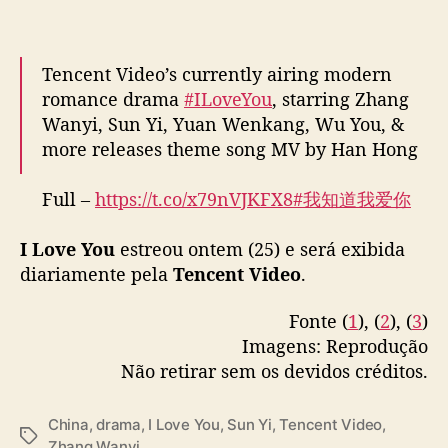
f
o
t
o
Tencent Video’s currently airing modern
s
romance drama
#ILoveYou
, starring Zhang
o
Wanyi, Sun Yi, Yuan Wenkang, Wu You, &
f
more releases theme song MV by Han Hong
i
c
Full –
https://t.co/x79nVJKFX8
#我知道我爱你
i
a
pic.twitter.com/wVrg5jEDvD
i
I Love You
estreou ontem (25) e será exibida
s
— cdrama tweets (@dramapotatoe)
diariamente pela
Tencent Video
.
a
December 26, 2023
p
Fonte (
1
), (
2
), (
3
)
ó
Imagens: Reprodução
s
Não retirar sem os devidos créditos.
e
s
t
China
,
drama
,
I Love You
,
Sun Yi
,
Tencent Video
,
T
r
Zhang Wanyi