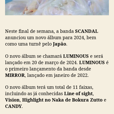
a
u
ç
n
ã
c
o
i
a
Neste final de semana, a banda
SCANDAL
n
o
anunciou um novo álbum para 2024, bem
v
como uma turnê pelo
Japão
.
o
á
O novo álbum se chamará
LUMINOUS
e será
l
lançado em 20 de março de 2024.
LUMINOUS
é
b
o primeiro lançamento da banda desde
u
MIRROR
, lançado em janeiro de 2022.
m
e
O novo álbum terá um total de 11 faixas,
t
u
incluindo as já conhecidas
Line of sight
,
r
Vision
,
Highlight
no Naka de Bokura Zutto
e
n
CANDY
.
ê