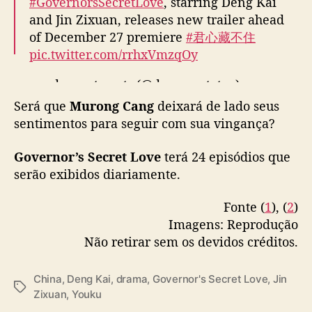
#GovernorsSecretLove
, starring Deng Kai
s
and Jin Zixuan, releases new trailer ahead
t
of December 27 premiere
#君心藏不住
á
pic.twitter.com/rrhxVmzqOy
e
m
— cdrama tweets (@dramapotatoe)
n
o
December 25, 2023
Será que
Murong Cang
deixará de lado seus
v
sentimentos para seguir com sua vingança?
o
d
Governor’s Secret Love
terá 24 episódios que
r
serão exibidos diariamente.
a
m
Fonte (
1
), (
2
)
a
d
Imagens: Reprodução
a
Não retirar sem os devidos créditos.
Y
O
China
,
Deng Kai
,
drama
,
Governor's Secret Love
,
Jin
U
T
Zixuan
,
Youku
K
a