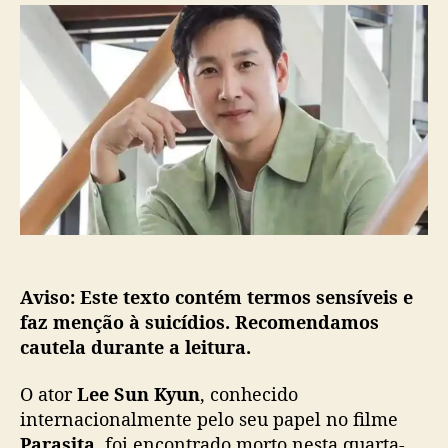
r
d
e
d
e
e
o
p
S
p
u
u
o
b
n
s
l
K
t
i
y
c
u
a
n
ç
,
ã
a
o
t
o
Aviso: Este texto contém termos sensíveis e
r
d
faz menção à suicídios. Recomendamos
e
cautela durante a leitura.
“
P
O ator
Lee Sun Kyun
, conhecido
a
internacionalmente pelo seu papel no filme
r
Parasita
, foi encontrado morto nesta quarta-