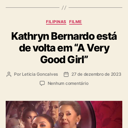
U
g
s
C
FILIPINAS
FILME
a
Kathryn Bernardo está
t
e
de volta em “A Very
g
o
Good Girl”
r
i
a
Por
Leticia Goncalves
27 de dezembro de 2023
A
D
s
u
a
e
Nenhum comentário
t
t
m
o
a
K
r
d
a
d
e
t
o
p
h
p
u
r
o
b
y