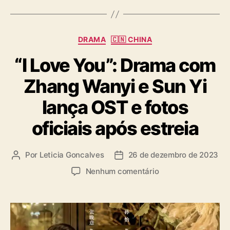
g
s
C
DRAMA
🇨🇳 CHINA
a
“I Love You”: Drama com
t
e
Zhang Wanyi e Sun Yi
g
o
lança OST e fotos
r
i
oficiais após estreia
a
s
Por
Leticia Goncalves
26 de dezembro de 2023
A
D
u
a
e
Nenhum comentário
t
t
m
o
a
“
r
d
I
d
e
L
o
p
o