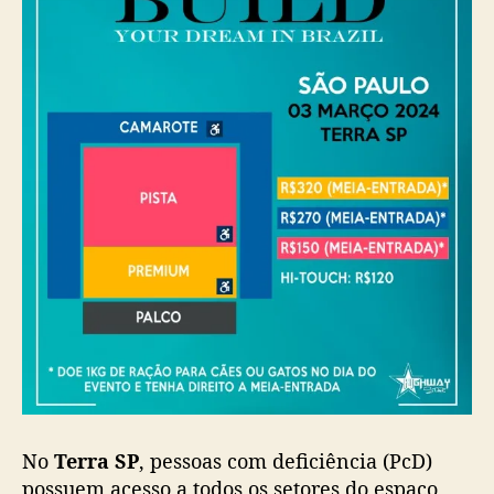
h
a
n
o
v
o
l
o
c
a
l
No
Terra SP
, pessoas com deficiência (PcD)
possuem acesso a todos os setores do espaço,