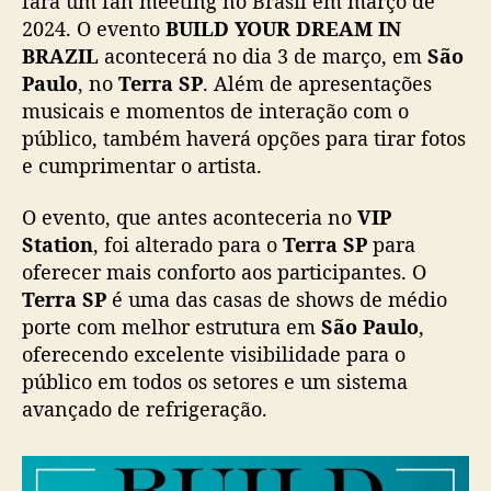
fará um fan meeting no Brasil em março de
s
2024. O evento
BUILD YOUR DREAM IN
i
BRAZIL
acontecerá no dia 3 de março, em
São
l
Paulo
, no
Terra SP
. Além de apresentações
:
musicais e momentos de interação com o
e
público, também haverá opções para tirar fotos
v
e
e cumprimentar o artista.
n
t
O evento, que antes aconteceria no
VIP
o
Station
, foi alterado para o
Terra SP
para
c
oferecer mais conforto aos participantes. O
o
Terra SP
é uma das casas de shows de médio
m
porte com melhor estrutura em
São Paulo
,
a
oferecendo excelente visibilidade para o
t
o
público em todos os setores e um sistema
r
avançado de refrigeração.
g
a
n