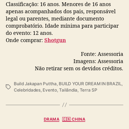
Classificação: 16 anos. Menores de 16 anos
apenas acompanhados dos pais, responsável
legal ou parentes, mediante documento
comprobatório. Idade mínima para participar
do evento: 12 anos.
Onde comprar:
Shotgun
Fonte: Assessoria
Imagens: Assessoria
Não retirar sem os devidos créditos.
Build Jakapan Puttha
,
BUILD YOUR DREAM IN BRAZIL
,
T
Celebridades
,
Evento
,
Tailândia
,
Terra SP
a
g
s
C
DRAMA
🇨🇳 CHINA
a