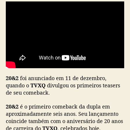
n
o
v
o
á
l
b
u
m
e
M
V
20&2
foi anunciado em 11 de dezembro,
d
quando o
TVXQ
divulgou os primeiros teasers
e
de seu comeback.
“
R
20&2
é o primeiro comeback da dupla em
e
b
aproximadamente seis anos. Seu lançamento
e
coincide também com o aniversário de 20 anos
l
de carreira do
TVXQ
, celebrados hoje.