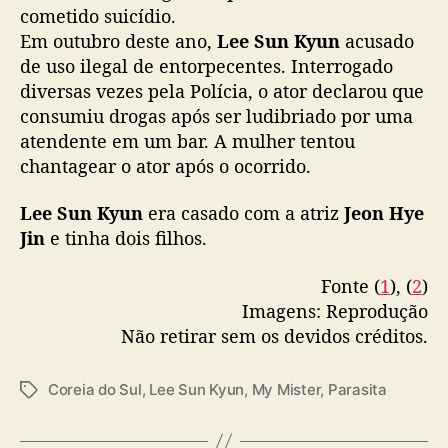
cometido suicídio.
c
o
Em outubro deste ano,
Lee Sun Kyun
acusado
n
de uso ilegal de entorpecentes. Interrogado
t
diversas vezes pela Polícia, o ator declarou que
r
consumiu drogas após ser ludibriado por uma
a
atendente em um bar. A mulher tentou
d
chantagear o ator após o ocorrido.
o
m
Lee Sun Kyun
era casado com a atriz
Jeon Hye
o
r
Jin
e tinha dois filhos.
t
o
Fonte (
1
), (
2
)
Imagens: Reprodução
Não retirar sem os devidos créditos.
Coreia do Sul
,
Lee Sun Kyun
,
My Mister
,
Parasita
T
a
g