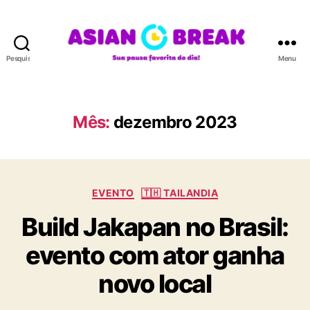
Pesquisar
Menu
A
S
I
A
Mês:
dezembro 2023
N
B
R
E
C
A
EVENTO
🇹🇭 TAILANDIA
a
K
Build Jakapan no Brasil:
t
e
evento com ator ganha
g
o
novo local
r
i