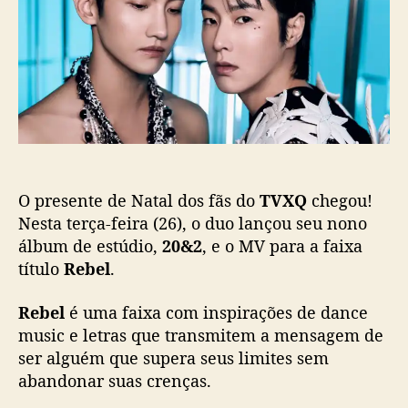
o
b
”
s
l
:
t
i
T
c
V
a
X
ç
Q
ã
f
o
a
z
O presente de Natal dos fãs do
TVXQ
chegou!
c
o
Nesta terça-feira (26), o duo lançou seu nono
m
álbum de estúdio,
20&2
, e o MV para a faixa
e
título
Rebel
.
b
a
Rebel
é uma faixa com inspirações de dance
c
music e letras que transmitem a mensagem de
k
ser alguém que supera seus limites sem
c
abandonar suas crenças.
o
m