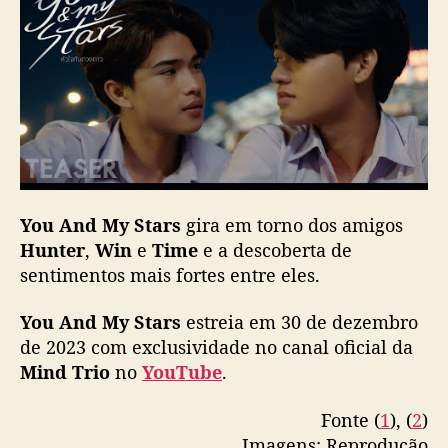
r
You And My Stars
gira em torno dos amigos
Hunter
,
Win
e
Time
e a descoberta de
sentimentos mais fortes entre eles.
You And My Stars
estreia em 30 de dezembro
de 2023 com exclusividade no canal oficial da
Mind Trio
no
YouTube
.
Fonte (
1
), (
2
)
Imagens: Reprodução