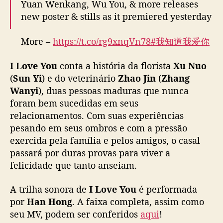
Yuan Wenkang, Wu You, & more releases
W
new poster & stills as it premiered yesterday
a
n
y
More –
https://t.co/rg9xnqVn78
#我知道我爱你
i
pic.twitter.com/lsDC1FwW6J
e
I Love You
conta a história da florista
Xu Nuo
S
— cdrama tweets (@dramapotatoe)
(
Sun Yi
) e do veterinário
Zhao Jin
(
Zhang
u
December 26, 2023
Wanyi
), duas pessoas maduras que nunca
n
foram bem sucedidas em seus
Y
i
relacionamentos. Com suas experiências
l
pesando em seus ombros e com a pressão
a
exercida pela família e pelos amigos, o casal
n
passará por duras provas para viver a
ç
felicidade que tanto anseiam.
a
O
A trilha sonora de
I Love You
é performada
S
por
Han Hong
. A faixa completa, assim como
T
e
seu MV, podem ser conferidos
aqui
!