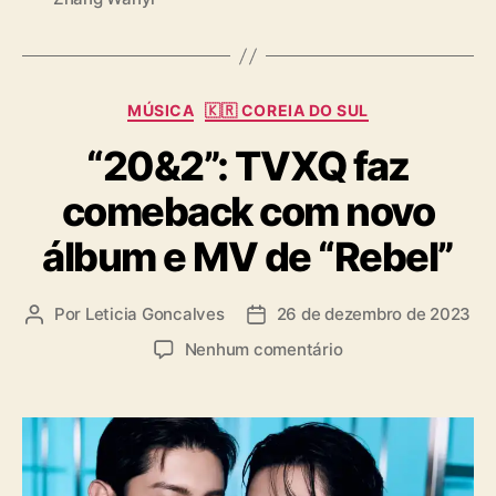
a
e
g
i
s
a
C
MÚSICA
🇰🇷 COREIA DO SUL
a
“20&2”: TVXQ faz
t
e
comeback com novo
g
o
álbum e MV de “Rebel”
r
i
a
Por
Leticia Goncalves
26 de dezembro de 2023
A
D
s
u
a
e
Nenhum comentário
t
t
m
o
a
“
r
d
2
d
e
0
o
p
&
p
u
2