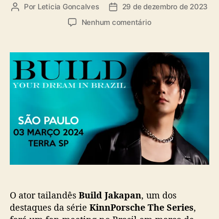
a
Por
Leticia Goncalves
29 de dezembro de 2023
A
D
s
u
a
e
Nenhum comentário
t
t
m
o
a
B
r
d
u
d
e
i
o
p
l
p
u
d
o
b
J
s
l
a
t
i
k
c
a
a
p
ç
a
ã
n
o
n
o
O ator tailandês
Build Jakapan
, um dos
B
r
destaques da série
KinnPorsche The Series
,
a