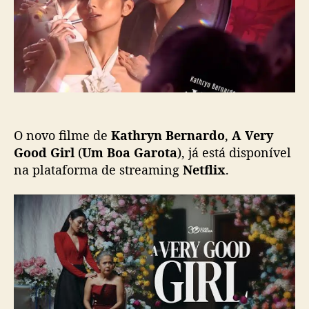
s
l
n
t
i
B
c
e
a
r
ç
n
ã
a
o
r
d
O novo filme de
Kathryn Bernardo
,
A Very
o
e
Good Girl
(
Um Boa Garota
), já está disponível
s
na plataforma de streaming
Netflix
.
t
á
d
e
v
o
l
t
a