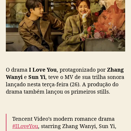
p
u
v
o
b
e
s
l
Y
t
i
o
c
u
a
”
ç
:
ã
D
o
r
a
O drama
I Love You
, protagonizado por
Zhang
m
a
Wanyi
e
Sun Yi
, teve o MV de sua trilha sonora
c
lançado nesta terça-feira (26). A produção do
o
drama também lançou os primeiros stills.
m
Z
h
a
Tencent Video’s modern romance drama
n
#ILoveYou
, starring Zhang Wanyi, Sun Yi,
g