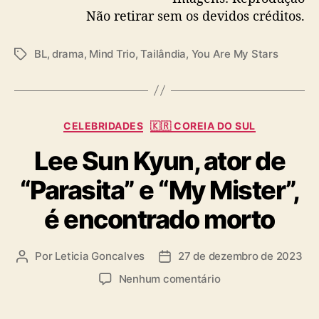
Não retirar sem os devidos créditos.
BL
,
drama
,
Mind Trio
,
Tailândia
,
You Are My Stars
T
a
g
s
C
CELEBRIDADES
🇰🇷 COREIA DO SUL
a
Lee Sun Kyun, ator de
t
e
“Parasita” e “My Mister”,
g
o
é encontrado morto
r
i
a
Por
Leticia Goncalves
27 de dezembro de 2023
A
D
s
u
a
e
Nenhum comentário
t
t
m
o
a
L