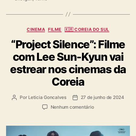
B
g
r
s
a
s
C
CINEMA
FILME
🇰🇷 COREIA DO SUL
i
a
l
“Project Silence”: Filme
t
e
com Lee Sun-Kyun vai
g
o
estrear nos cinemas da
r
i
Coreia
a
s
Por
Leticia Goncalves
27 de junho de 2024
A
D
u
a
e
Nenhum comentário
t
t
m
o
a
“
r
d
P
d
e
r