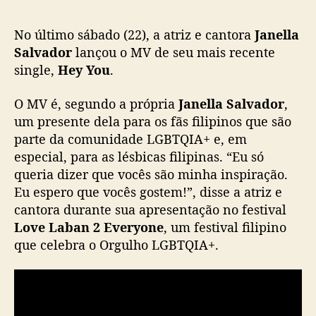
d
o
No último sábado (22), a atriz e cantora
Janella
r
l
Salvador
lançou o MV de seu mais recente
a
single,
Hey You
.
n
ç
O MV é, segundo a própria
Janella Salvador
,
a
um presente dela para os fãs filipinos que são
M
parte da comunidade LGBTQIA+ e, em
V
especial, para as lésbicas filipinas. “Eu só
p
queria dizer que vocês são minha inspiração.
a
r
Eu espero que vocês gostem!”, disse a atriz e
a
cantora durante sua apresentação no festival
“
Love Laban 2 Everyone
, um festival filipino
H
que celebra o Orgulho LGBTQIA+.
e
y
Y
o
u