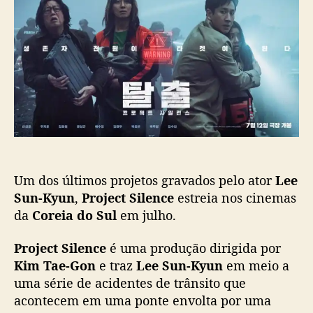
o
p
o
p
u
j
o
b
e
s
l
c
t
i
t
c
S
a
i
ç
l
ã
e
o
n
c
Um dos últimos projetos gravados pelo ator
Lee
e
”
Sun-Kyun
,
Project Silence
estreia nos cinemas
:
da
Coreia do Sul
em julho.
F
i
Project Silence
é uma produção dirigida por
l
Kim Tae-Gon
e traz
Lee Sun-Kyun
em meio a
m
uma série de acidentes de trânsito que
e
acontecem em uma ponte envolta por uma
c