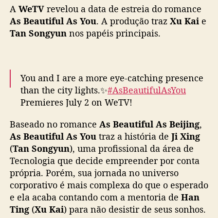
A
WeTV
revelou a data de estreia do romance
Y
o
As Beautiful As You
. A produção traz
Xu Kai
e
u
Tan Songyun
nos papéis principais.
”
:
D
r
You and I are a more eye-catching presence
a
than the city lights.✨
#AsBeautifulAsYou
m
Premieres July 2 on WeTV!
a
(Available in ASEAN)
c
Baseado no romance
As Beautiful As Beijing
,
o
As Beautiful As You
traz a história de
Ji Xing
m
Starring
#TanSongyun
#XuKai
#你比星光美丽
X
(
Tan Songyun
), uma profissional da área de
#谭松韵
#许凯
#WeTV
#WeTVAlwaysMore
u
Tecnologia que decide empreender por conta
pic.twitter.com/705ghnTSe6
K
própria. Porém, sua jornada no universo
a
— WeTV.Official (@WeTVOfficial)
June 25,
corporativo é mais complexa do que o esperado
i
2024
e ela acaba contando com a mentoria de
Han
e
Ting
(
Xu Kai
) para não desistir de seus sonhos.
T