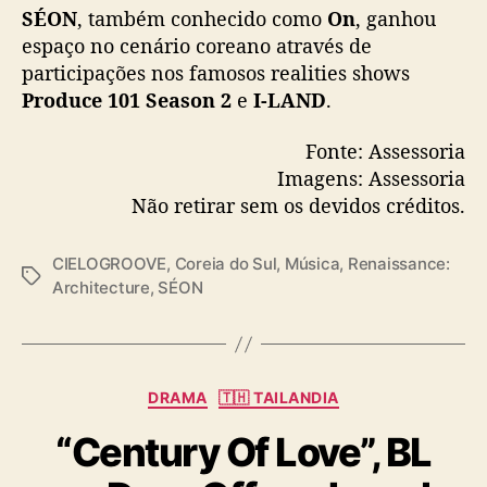
SÉON
, também conhecido como
On
, ganhou
espaço no cenário coreano através de
participações nos famosos realities shows
Produce 101 Season 2
e
I-LAND
.
Fonte: Assessoria
Imagens: Assessoria
Não retirar sem os devidos créditos.
CIELOGROOVE
,
Coreia do Sul
,
Música
,
Renaissance:
T
Architecture
,
SÉON
a
g
s
C
DRAMA
🇹🇭 TAILANDIA
a
“Century Of Love”, BL
t
e