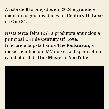
e
A lista de BLs lançados em 2024 é grande e
”
,
quem divulgou novidades foi
Century Of Love
,
B
da
One 31.
L
c
Nesta terça-feira (25), a produtora anunciou a
o
principal OST de
Century Of Love
.
m
Interpretada pela banda
The Parkinson
, a
D
música ganhou um MV que está disponível no
a
canal oficial da
One Music
no
YouTube
.
o
u
O
f
f
r
o
a
d
,