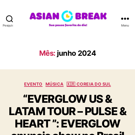
Pesquisar
Menu
A
S
I
A
Mês:
junho 2024
N
B
R
E
C
A
EVENTO
MÚSICA
🇰🇷 COREIA DO SUL
a
K
“EVERGLOW US &
t
e
LATAM TOUR – PULSE &
g
o
HEART ”: EVERGLOW
r
i