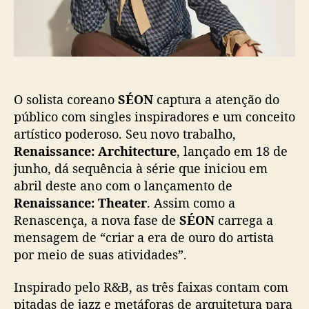
c
a
a
a
ç
o
ã
s
o
h
o
O solista coreano
SÉON
captura a atenção do
l
o
público com singles inspiradores e um conceito
f
artístico poderoso. Seu novo trabalho,
o
Renaissance: Architecture
, lançado em 18 de
t
junho, dá sequência à série que iniciou em
e
abril deste ano com o lançamento de
s
Renaissance: Theater
. Assim como a
c
Renascença, a nova fase de
SÉON
carrega a
o
m
mensagem de “criar a era de ouro do artista
“
por meio de suas atividades”.
R
e
Inspirado pelo R&B, as três faixas contam com
n
pitadas de jazz e metáforas de arquitetura para