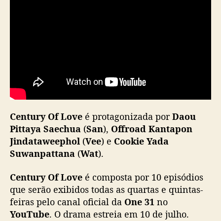
h
o
Century Of Love
é protagonizada por
Daou
Pittaya Saechua
(
San
),
Offroad Kantapon
Jindataweephol
(
Vee
) e
Cookie Yada
Suwanpattana
(
Wat
).
Century Of Love
é composta por 10 episódios
que serão exibidos todas as quartas e quintas-
feiras pelo canal oficial da
One 31
no
YouTube
. O drama estreia em 10 de julho.