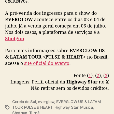
exclusivos.
E
julho, às 12h (BRT):
https://t.co/LW5rFvqgaM
V
🔗 Saiba mais:
https://t.co/On6AOYkJR2
E
A pré-venda dos ingressos para o show do
pic.twitter.com/VmPwtFFV7c
R
EVERGLOW
acontece entre os dias 02 e 04 de
G
julho. Já a venda geral começa em 06 de julho.
— Highway Star (@followhwstar)
June 28,
L
Nos dois casos, a plataforma de serviços é a
2024
O
Shotgun
.
W
a
Para mais informações sobre
EVERGLOW US
n
& LATAM TOUR <PULSE & HEART>
no
Brasil
,
u
acesse o
site oficial do evento
!
n
c
i
Fonte (
1
), (
2
), (
3
)
a
Imagens: Perfil oficial da
Highway Star
no
X
s
Não retirar sem os devidos créditos.
h
o
Coreia do Sul
,
everglow
,
EVERGLOW US & LATAM
w
TOUR PULSE & HEART
,
Highway Star
,
Música
,
n
T
Shotgun
,
Turnê
o
a