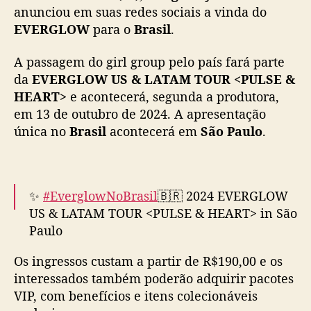
A
anunciou em suas redes sociais a vinda do
M
EVERGLOW
para o
Brasil
.
T
O
A passagem do girl group pelo país fará parte
U
da
EVERGLOW US & LATAM TOUR <PULSE &
R
HEART>
e acontecerá, segunda a produtora,
–
em 13 de outubro de 2024. A apresentação
P
única no
Brasil
acontecerá em
São Paulo
.
U
L
S
E
&
✨
#EverglowNoBrasil
🇧🇷 2024 EVERGLOW
H
US & LATAM TOUR <PULSE & HEART> in São
E
Paulo
A
🗓️ 13 de outubro
R
Os ingressos custam a partir de R$190,00 e os
📍 Terra SP – São Paulo
T
interessados também poderão adquirir pacotes
🎟️ Ingressos a partir de R$190,
”
VIP, com benefícios e itens colecionáveis
exclusivamente na
@Shotgunbrasil
| 6 de
: