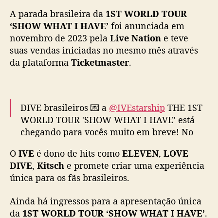
a
A parada brasileira da
1ST WORLD TOUR
s
‘SHOW WHAT I HAVE’
foi anunciada em
h
novembro de 2023 pela
Live Nation
e teve
o
suas vendas iniciadas no mesmo mês através
w
ú
da plataforma
Ticketmaster
.
n
i
c
o
DIVE brasileiros 💌 a
@IVEstarship
THE 1ST
d
WORLD TOUR 'SHOW WHAT I HAVE’ está
a
chegando para vocês muito em breve! No
“
dia 26 de Junho de 2024 o girl-group vai
1
O
IVE
é dono de hits como
ELEVEN
,
LOVE
fazer todo mundo se sentir como uma pessoa
S
DIVE
,
Kitsch
e promete criar uma experiência
nota 11 no palco do
@espacounimed
com a
T
única para os fãs brasileiros.
W
#IVE_1TH_WORLD_TOUR
#ShowWhatIHave
!
O
pic.twitter.com/FEK2btjYBB
R
Ainda há ingressos para a apresentação única
L
da
1ST WORLD TOUR ‘SHOW WHAT I HAVE’
.
— Live Nation Brasil (@LiveNationBR)