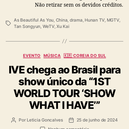
Não retirar sem os devidos créditos.
s
— cdrama tweets (@dramapotatoe)
June 25,
t
2024
r
As Beautiful As You
,
China
,
drama
,
Hunan TV
,
MGTV
,
T
e
Tan Songyun
,
WeTV
,
Xu Kai
a
i
g
a
s
C
EVENTO
MÚSICA
🇰🇷 COREIA DO SUL
a
IVE chega ao Brasil para
t
e
show único da “1ST
g
o
WORLD TOUR ‘SHOW
r
i
WHAT I HAVE’”
a
s
Por
Leticia Goncalves
25 de junho de 2024
A
D
u
a
e