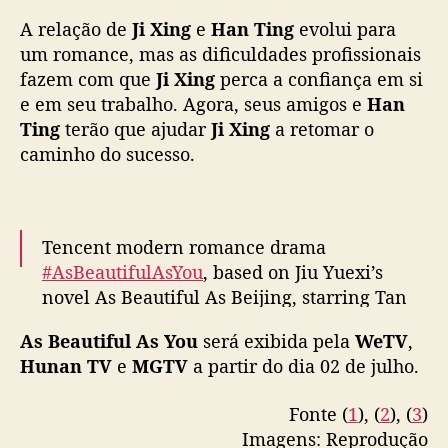
a
A relação de
Ji Xing
e
Han Ting
evolui para
n
S
um romance, mas as dificuldades profissionais
o
fazem com que
Ji Xing
perca a confiança em si
n
e em seu trabalho. Agora, seus amigos e
Han
g
Ting
terão que ajudar
Ji Xing
a retomar o
y
caminho do sucesso.
u
n
g
a
Tencent modern romance drama
n
#AsBeautifulAsYou
, based on Jiu Yuexi’s
h
a
novel As Beautiful As Beijing, starring Tan
d
Songyun and Xu Kai, releases trailer ahead
a
As Beautiful As You
será exibida pela
WeTV
,
of July 2 premiere on Hunan TV, MGTV &
t
Hunan TV
e
MGTV
a partir do dia 02 de julho.
Tencent Video
a
d
Fonte (
1
), (
2
), (
3
)
Full –
https://t.co/0mxcVvPo2N
#你比星光美丽
e
Imagens: Reprodução
pic.twitter.com/z7oe2HcFDY
e