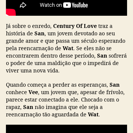
g
a
n
h
Já sobre o enredo,
Century Of Love
traz a
a
história de
San
, um jovem devotado ao seu
O
grande amor e que passa um século esperando
S
pela reencarnação de
Wat
. Se eles não se
T
e
encontrarem dentro desse período,
San
sofrerá
e
o poder de uma maldição que o impedirá de
s
viver uma nova vida.
t
r
Quando começa a perder as esperanças,
San
e
conhece
Vee
, um jovem que, apesar de frívolo,
i
parece estar conectado a ele. Chocado com o
a
rapaz,
San
não imagina que ele seja a
e
m
reencarnação tão aguardada de
Wat
.
j
u
l