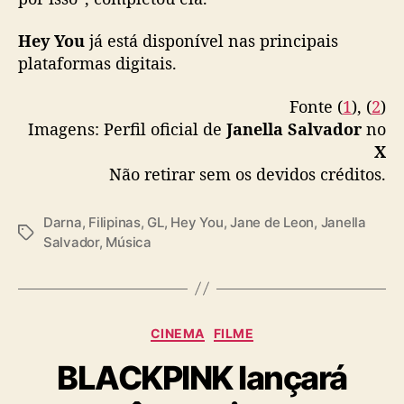
r
t
Hey You
já está disponível nas principais
i
plataformas digitais.
c
i
Fonte (
1
), (
2
)
p
Imagens: Perfil oficial de
Janella Salvador
no
a
r
X
d
Não retirar sem os devidos créditos.
e
d
Darna
,
Filipinas
,
GL
,
Hey You
,
Jane de Leon
,
Janella
r
T
Salvador
,
Música
a
a
m
g
a
s
G
L
C
CINEMA
FILME
a
BLACKPINK lançará
t
e