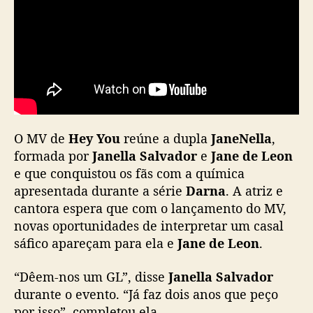
”
e
c
o
m
e
n
t
a
O MV de
Hey You
reúne a dupla
JaneNella
,
v
formada por
Janella Salvador
e
Jane de Leon
o
e que conquistou os fãs com a química
n
apresentada durante a série
Darna
. A atriz e
t
cantora espera que com o lançamento do MV,
a
novas oportunidades de interpretar um casal
d
sáfico apareçam para ela e
Jane de Leon
.
e
d
e
“Dêem-nos um GL”, disse
Janella Salvador
p
durante o evento. “Já faz dois anos que peço
a
por isso”, completou ela.