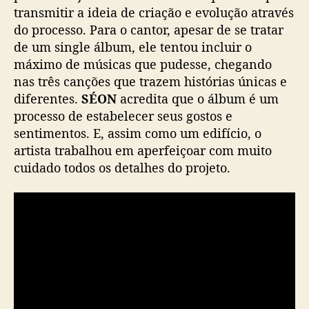
a
transmitir a ideia de criação e evolução através
i
do processo. Para o cantor, apesar de se tratar
s
de um single álbum, ele tentou incluir o
s
a
máximo de músicas que pudesse, chegando
n
nas três canções que trazem histórias únicas e
c
diferentes.
SÉON
acredita que o álbum é um
e
processo de estabelecer seus gostos e
:
sentimentos. E, assim como um edifício, o
A
artista trabalhou em aperfeiçoar com muito
r
cuidado todos os detalhes do projeto.
c
h
i
t
e
c
t
u
r
e