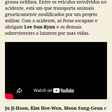
grossa neblina. Entre os veículos envolvidos no
o
m
acidente, está um que transporta animais
L
geneticamente modificados por um projeto
e
militar. Com o acidente, as feras escapam e
e
obrigam
Lee Sun-Kyun
e os demais
S
sobreviventes a lutarem por suas vidas.
u
n
-
K
y
u
n
v
a
i
e
s
t
r
Ju Ji-Hoon, Kim Hee-Won, Moon Sung-Geun
e
e