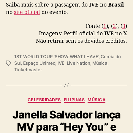
D
Saiba mais sobre a passagem do
November 8, 2023
IVE
no
Brasil
T
no
site oficial
do evento.
O
U
Fonte (
1
), (
2
), (
3
)
R
Imagens: Perfil oficial do
IVE
no
X
‘
Não retirar sem os devidos créditos.
S
H
O
1ST WORLD TOUR ‘SHOW WHAT I HAVE’
,
Coreia do
W
Sul
,
Espaço Unimed
,
IVE
,
Live Nation
,
Música
,
T
W
Ticketmaster
a
H
g
A
s
T
I
C
H
CELEBRIDADES
FILIPINAS
MÚSICA
a
A
Janella Salvador lança
t
V
e
E
MV para “Hey You” e
g
’
o
”