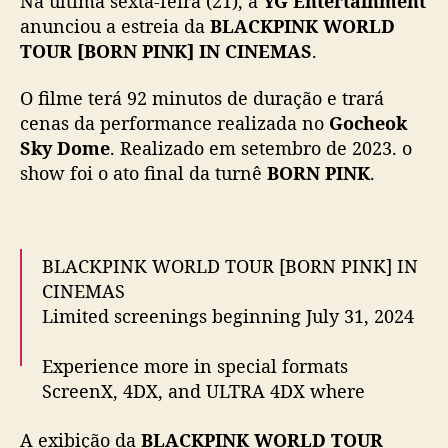
Na última sexta-feira (21), a
YG Entertainment
á
anunciou a estreia da
BLACKPINK WORLD
t
TOUR [BORN PINK] IN CINEMAS
.
u
r
O filme terá 92 minutos de duração e trará
n
cenas da performance realizada no
Gocheok
ê
Sky Dome
. Realizado em setembro de 2023. o
n
show foi o ato final da turnê
BORN PINK
.
o
s
c
i
n
BLACKPINK WORLD TOUR [BORN PINK] IN
e
CINEMAS
m
Limited screenings beginning July 31, 2024
a
s
Experience more in special formats
ScreenX, 4DX, and ULTRA 4DX where
available.
A exibição da
BLACKPINK WORLD TOUR