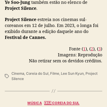
Ye Soo-Jung
também estão no elenco de
a
Project Silence
.
r
n
Project Silence
estreia nos cinemas sul-
o
coreanos em 12 de julho. Em 2023, o longa foi
s
exibido durante a edição daquele ano do
c
i
Festival de Cannes.
n
e
Fonte (
1
), (
2
), (
3
)
m
Imagens: Reprodução
a
Não retirar sem os devidos créditos.
s
d
a
Cinema
,
Coreia do Sul
,
Filme
,
Lee Sun Kyun
,
Project
T
C
Silence
a
o
g
r
s
e
i
C
MÚSICA
🇰🇷 COREIA DO SUL
a