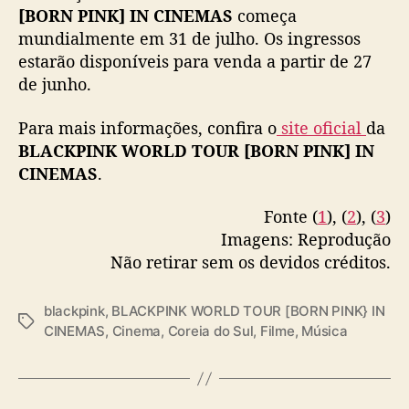
[BORN PINK] IN CINEMAS
começa
Tickets on sale worldwide June 27 / South
mundialmente em 31 de julho. Os ingressos
Korea July 17.
estarão disponíveis para venda a partir de 27
de junho.
Sign up for more info at
https://t.co/vLHUseVSqM
…
Para mais informações, confira o
site oficial
da
pic.twitter.com/2Leb3wV8Ww
BLACKPINK WORLD TOUR [BORN PINK] IN
— BLACKPINKOFFICIAL (@BLACKPINK)
CINEMAS
.
June 20, 2024
Fonte (
1
), (
2
), (
3
)
Imagens: Reprodução
Não retirar sem os devidos créditos.
blackpink
,
BLACKPINK WORLD TOUR [BORN PINK} IN
T
CINEMAS
,
Cinema
,
Coreia do Sul
,
Filme
,
Música
a
g
s