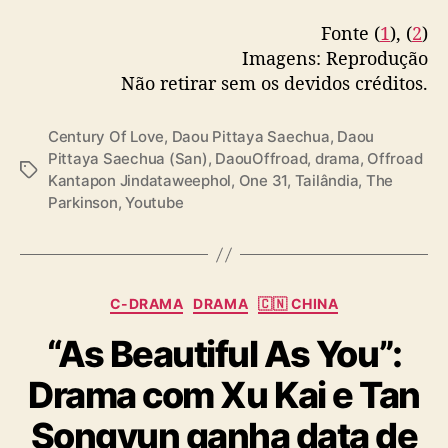
Fonte (
1
), (
2
)
Imagens: Reprodução
Não retirar sem os devidos créditos.
Century Of Love
,
Daou Pittaya Saechua
,
Daou
Pittaya Saechua (San)
,
DaouOffroad
,
drama
,
Offroad
T
Kantapon Jindataweephol
,
One 31
,
Tailândia
,
The
a
Parkinson
,
Youtube
g
s
C
C-DRAMA
DRAMA
🇨🇳 CHINA
a
“As Beautiful As You”:
t
e
Drama com Xu Kai e Tan
g
o
Songyun ganha data de
r