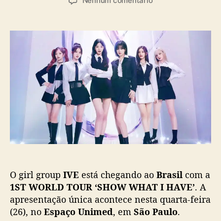
Nenhum comentário
t
t
m
o
a
I
r
d
V
d
e
E
o
p
c
p
u
h
o
b
e
s
l
g
t
i
a
c
a
a
o
ç
B
ã
r
o
a
s
O girl group
IVE
está chegando ao
Brasil
com a
i
l
1ST WORLD TOUR ‘SHOW WHAT I HAVE’
. A
p
apresentação única acontece nesta quarta-feira
a
(26), no
Espaço Unimed
, em
São Paulo
.
r