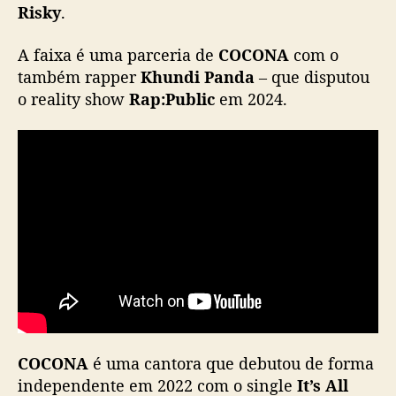
n
g
l
e
“
R
i
s
COCONA
é uma cantora que debutou de forma
k
independente em 2022 com o single
It’s All
y
Done
.
”
Fonte (
1
), (
2
), (
3
)
Imagens: Reprodução
Não retirar sem os devidos créditos.
COCONA
,
Coreia do Sul
,
It's All Done
,
Khundi Panda
,
T
Música
,
Rap:Public
,
Risky
a
g