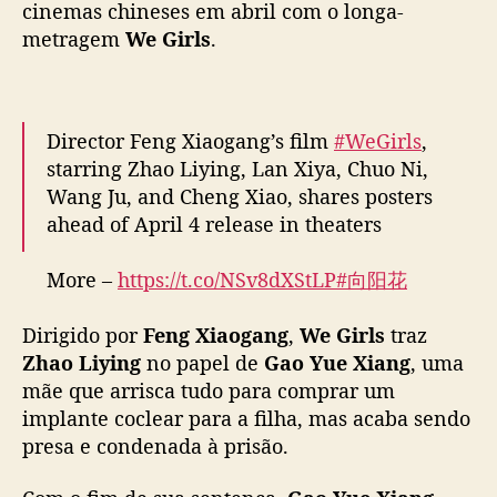
Z
More –
https://t.co/NSv8dXStLP
#向阳花
h
pic.twitter.com/SU0PttE2gl
a
Dirigido por
Feng Xiaogang
,
We Girls
traz
o
— cdrama tweets (@dramapotatoe)
March
Zhao Liying
no papel de
Gao Yue Xiang
, uma
L
11, 2025
mãe que arrisca tudo para comprar um
i
implante coclear para a filha, mas acaba sendo
y
i
presa e condenada à prisão.
n
g
Com o fim de sua sentença,
Gao Yue Xiang
n
precisa retomar sua vida e contará com
Hei
o
Mei, Deng Hong, Hu Ping
e
Guo Ai Me
– suas
e
ex-colegas de prisão – para sobreviver aos
l
desafios impostos pelo destino e enfrentar a
e
vida de cabeça erguida.
n
c
o
Director Feng Xiaogang’s film
#WeGirls
,