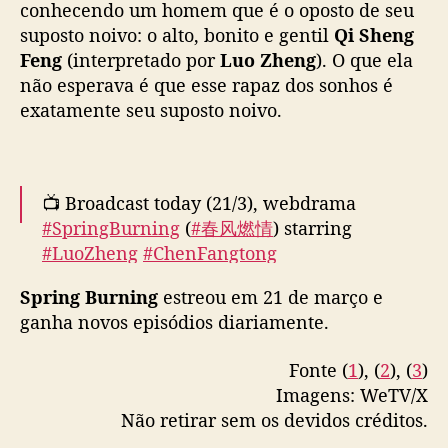
conhecendo um homem que é o oposto de seu
h
suposto noivo: o alto, bonito e gentil
Qi Sheng
e
Feng
(interpretado por
Luo Zheng
). O que ela
n
não esperava é que esse rapaz dos sonhos é
F
a
exatamente seu suposto noivo.
n
g
t
o
📺 Broadcast today (21/3), webdrama
n
#SpringBurning
(
#春风燃情
) starring
g
#LuoZheng
#ChenFangtong
j
#WangMingyang
#ZhangJiayue
release new
á
Spring Burning
estreou em 21 de março e
trailer and poster.
pic.twitter.com/pIRyulieVd
e
ganha novos episódios diariamente.
s
— Ultra Melon 🍉 (@ultra_melons)
March 21,
t
2025
Fonte (
1
), (
2
), (
3
)
á
n
Imagens: WeTV/X
o
Não retirar sem os devidos créditos.
W