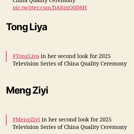
China Quality Ceremony
h
pic.twitter.com/DA8zxO0D8H
i
n
— cdrama tweets (@dramapotatoe)
March
a
Tong Liya
19, 2025
Q
u
a
l
i
#TongLiya
in her second look for 2025
t
Television Series of China Quality Ceremony
y
C
More –
https://t.co/Ihi0pak8li
e
pic.twitter.com/TxhzuGt4sX
r
Meng Ziyi
e
— cdrama tweets (@dramapotatoe)
March
m
19, 2025
o
n
#MengZiyi
in her second look for 2025
y
”
Television Series of China Quality Ceremony