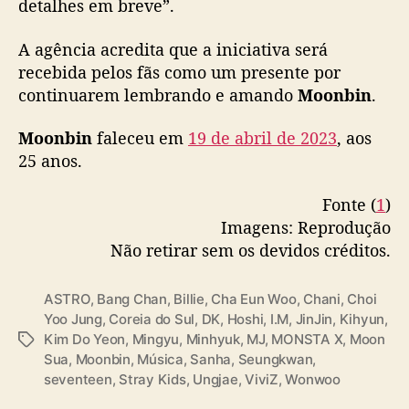
detalhes em breve”.
ó
r
i
A agência acredita que a iniciativa será
a
recebida pelos fãs como um presente por
d
continuarem lembrando e amando
Moonbin
.
o
i
Moonbin
faleceu em
19 de abril de 2023
, aos
d
25 anos.
o
l
Fonte (
1
)
Imagens: Reprodução
Não retirar sem os devidos créditos.
ASTRO
,
Bang Chan
,
Billie
,
Cha Eun Woo
,
Chani
,
Choi
Yoo Jung
,
Coreia do Sul
,
DK
,
Hoshi
,
I.M
,
JinJin
,
Kihyun
,
Kim Do Yeon
,
Mingyu
,
Minhyuk
,
MJ
,
MONSTA X
,
Moon
T
Sua
,
Moonbin
,
Música
,
Sanha
,
Seungkwan
,
a
seventeen
,
Stray Kids
,
Ungjae
,
ViviZ
,
Wonwoo
g
s