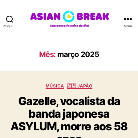
Pesquisar
Menu
A
S
I
A
Mês:
março 2025
N
B
R
E
C
A
MÚSICA
🇯🇵 JAPÃO
a
K
Gazelle, vocalista da
t
e
banda japonesa
g
o
ASYLUM, morre aos 58
r
i