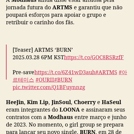
[Teaser] ARTMS ‘BURN’
a
2025.03.28 6PM KST
https://t.co/GOC8RSRzfF
c
k
Pre-save
https://t.co/6Z41wD3auh
#ARTMS
#아
HeeJin
,
Kim Lip
,
JinSoul
,
Choerry
e
HaSeul
르테미스
#OURII
#BURN
eram integrantes do
LOONA
e assinaram seus
pic.twitter.com/Q1BFuynnzg
contratos com a
Modhaus
entre março e junho
— Official ARTMS (@official_artms)
March
de 2023. No momento, o girl group se prepara
20, 2025
para lançar seu novo single,
BURN
, em 28 de
março.
Fonte (
1
), (
2
)
Imagens: ARTMS/X
Não retirar sem os devidos créditos.
ARTMS
,
BURN
,
Choerry
,
Coreia do Sul
,
HaSeul
,
T
HeeJin
,
JinSoul
,
Kim Lip
,
LOONA
,
Modhaus
,
Música
a
g