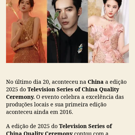
n
o
p
g
p
u
Z
o
b
i
s
l
y
t
i
i
c
,
a
Y
ç
u
ã
S
o
h
i
No último dia 20, aconteceu na
China
a edição
e
L
2025 do
Television Series of China Quality
i
Ceremony.
O evento celebra a excelência das
u
produções locais e sua primeira edição
Y
aconteceu ainda em 2016.
i
f
A edição de 2025 do
Television Series of
e
China Quality Ceremony
contou com a
i