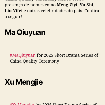
presença de nomes como
Meng Ziyi
,
Yu Shi
,
e
s
Liu Yifei
e outras celebridades do país. Confira
b
a seguir!
a
n
Ma Qiuyuan
j
a
m
b
e
#MaQiuyuan
for 2025 Short Drama Series of
l
China Quality Ceremony
e
z
a
More –
https://t.co/nTFuCjinqV
n
pic.twitter.com/zySxAk9Rcg
Xu Mengjie
o
“
— cdrama tweets (@dramapotatoe)
March
2
21, 2025
0
2
#XuMengjie
for 2025 Short Drama Series of