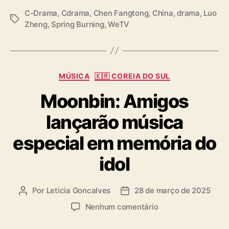
e
C-Drama
,
Cdrama
,
Chen Fangtong
,
China
,
drama
,
Luo
T
T
Zheng
,
Spring Burning
,
WeTV
V
a
g
s
C
MÚSICA
🇰🇷 COREIA DO SUL
a
Moonbin: Amigos
t
e
lançarão música
g
o
especial em memória do
r
i
idol
a
s
Por
Leticia Goncalves
28 de março de 2025
A
D
u
a
e
Nenhum comentário
t
t
m
o
a
M