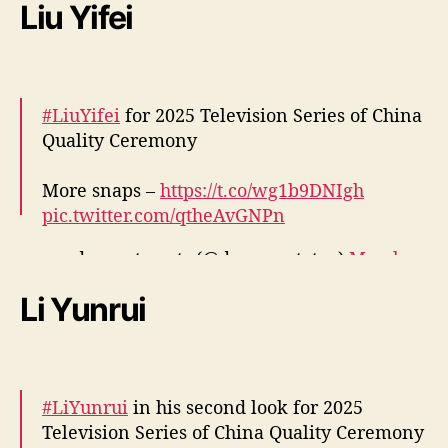
pic.twitter.com/56eNWqX1HO
Liu Yifei
— cdrama tweets (@dramapotatoe)
March
19, 2025
#LiuYifei
for 2025 Television Series of China
Quality Ceremony
More snaps –
https://t.co/wg1b9DNIgh
pic.twitter.com/qtheAvGNPn
Li Yunrui
— cdrama tweets (@dramapotatoe)
March
19, 2025
#LiYunrui
in his second look for 2025
Television Series of China Quality Ceremony
More snaps –
https://t.co/TlSSldAu6y
Fonte (
1
)
pic.twitter.com/iLI8ZIW5Vq
Imagens: Reprodução