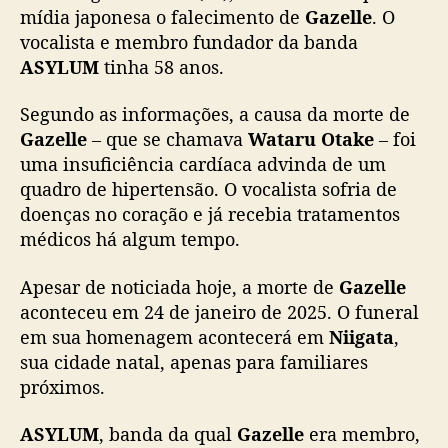
t
mídia japonesa o falecimento de
Gazelle
. O
a
vocalista e membro fundador da banda
d
ASYLUM
tinha 58 anos.
a
b
Segundo as informações, a causa da morte de
a
Gazelle
– que se chamava
Wataru Otake
– foi
n
uma insuficiência cardíaca advinda de um
d
quadro de hipertensão. O vocalista sofria de
a
j
doenças no coração e já recebia tratamentos
a
médicos há algum tempo.
p
o
Apesar de noticiada hoje, a morte de
Gazelle
n
aconteceu em 24 de janeiro de 2025. O funeral
e
em sua homenagem acontecerá em
Niigata
,
s
sua cidade natal, apenas para familiares
a
próximos.
A
S
Y
ASYLUM
, banda da qual
Gazelle
era membro,