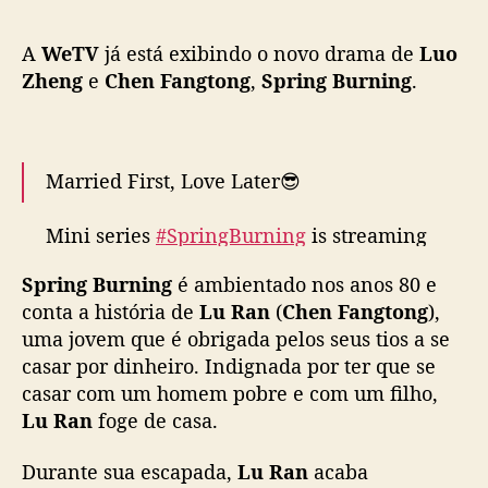
n
g
A
WeTV
já está exibindo o novo drama de
Luo
”
:
Zheng
e
Chen Fangtong
,
Spring Burning
.
D
r
a
m
Married First, Love Later😎
a
d
Mini series
#SpringBurning
is streaming
e
now on WeTV👉
https://t.co/ZSLQHHvOJF
L
Spring Burning
é ambientado nos anos 80 e
(Available globally)
u
conta a história de
Lu Ran
(
Chen Fangtong
),
o
uma jovem que é obrigada pelos seus tios a se
Z
Starring
#LuoZheng
#ChenFangtong
#春风燃
h
casar por dinheiro. Indignada por ter que se
情
#罗正
#陈芳彤
#WeTV
#WeTVAlwaysMore
e
casar com um homem pobre e com um filho,
pic.twitter.com/nzbTW8iffA
n
Lu Ran
foge de casa.
g
— WeTV.Official (@WeTVOfficial)
March 26,
e
Durante sua escapada,
2025
Lu Ran
acaba
C