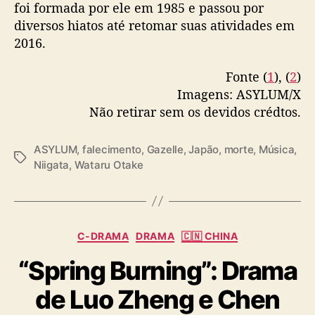
L
foi formada por ele em 1985 e passou por
U
diversos hiatos até retomar suas atividades em
M
2016.
,
m
Fonte (
1
), (
2
)
o
Imagens: ASYLUM/X
r
Não retirar sem os devidos crédtos.
r
e
a
ASYLUM
,
falecimento
,
Gazelle
,
Japão
,
morte
,
Música
,
o
T
Niigata
,
Wataru Otake
s
a
5
g
8
s
a
C
n
C-DRAMA
DRAMA
🇨🇳 CHINA
a
o
“Spring Burning”: Drama
t
s
e
de Luo Zheng e Chen
g
o