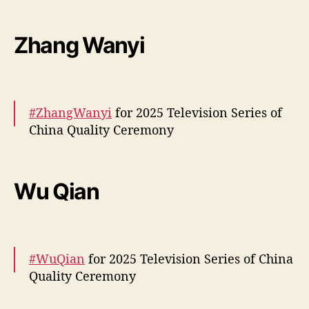
More –
https://t.co/xPdiQWJFlz
pic.twitter.com/wqVrVU3Od7
Zhang Wanyi
— cdrama tweets (@dramapotatoe)
March
19, 2025
#ZhangWanyi
for 2025 Television Series of
China Quality Ceremony
More –
https://t.co/mj85S6fPn0
pic.twitter.com/cBAyMaFVSH
Wu Qian
— cdrama tweets (@dramapotatoe)
March
19, 2025
#WuQian
for 2025 Television Series of China
Quality Ceremony