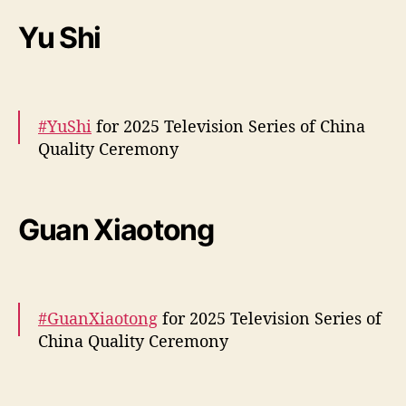
More –
https://t.co/4qOI0wbJpk
pic.twitter.com/AFUx21vexv
Yu Shi
— cdrama tweets (@dramapotatoe)
March
19, 2025
#YuShi
for 2025 Television Series of China
Quality Ceremony
More –
https://t.co/jIb7FkO0aF
pic.twitter.com/MMFwqfZct4
Guan Xiaotong
— cdrama tweets (@dramapotatoe)
March
19, 2025
#GuanXiaotong
for 2025 Television Series of
China Quality Ceremony
More –
https://t.co/6dgxoAaay5