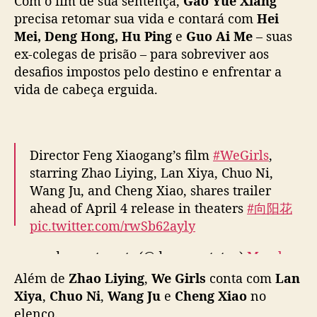
starring Zhao Liying, Lan Xiya, Chuo Ni,
Wang Ju, and Cheng Xiao, shares trailer
ahead of April 4 release in theaters
#向阳花
Além de
Zhao Liying
,
We Girls
conta com
Lan
pic.twitter.com/rwSb62ayly
Xiya
,
Chuo Ni
,
Wang Ju
e
Cheng Xiao
no
— cdrama tweets (@dramapotatoe)
March
elenco.
21, 2025
We Girls
estreia em 04 de abril nos cinemas da
China
.
Fonte (
1
), (
2
), (
3
)
Imagens: Reprodução
Não retirar sem os devidos créditos.
Cheng Xiao
,
China
,
Chuo Ni
,
Cinema
,
Filme
,
Lan Xiya
,
Legend of Fei
,
The Legend Of Shen Li
,
Wang Ju
,
We
T
Girls
,
Zhao Liying
a
g
s