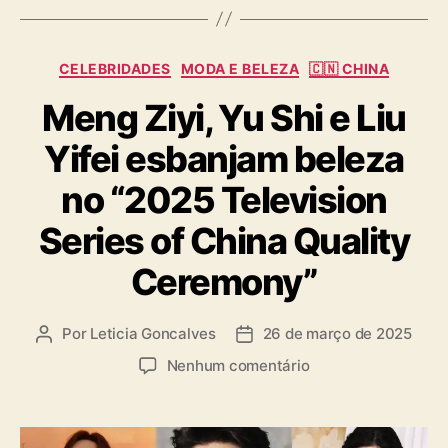
C
CELEBRIDADES
MODA E BELEZA
🇨🇳 CHINA
a
Meng Ziyi, Yu Shi e Liu
t
e
Yifei esbanjam beleza
g
o
no “2025 Television
r
i
Series of China Quality
a
s
Ceremony”
Por
Leticia Goncalves
26 de março de 2025
A
D
u
a
e
Nenhum comentário
t
t
m
o
a
M
r
d
e
d
e