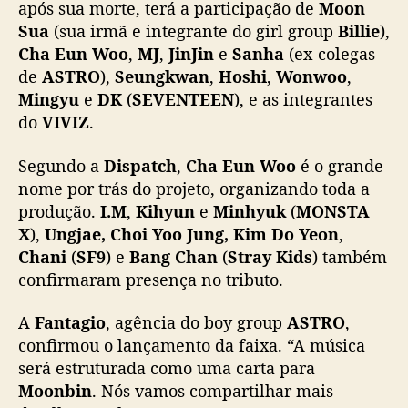
após sua morte, terá a participação de
Moon
o
Sua
(sua irmã e integrante do girl group
Billie
),
m
Cha Eun Woo
,
MJ
,
JinJin
e
Sanha
(ex-colegas
ú
s
de
ASTRO
),
Seungkwan
,
Hoshi
,
Wonwoo
,
i
Mingyu
e
DK
(
SEVENTEEN
), e as integrantes
c
do
VIVIZ
.
a
e
Segundo a
Dispatch
,
Cha Eun Woo
é o grande
s
nome por trás do projeto, organizando toda a
p
produção.
I.M
,
Kihyun
e
Minhyuk
(
MONSTA
e
X
),
Ungjae, Choi Yoo Jung, Kim Do Yeon
,
c
i
Chani
(
SF9
) e
Bang Chan
(
Stray Kids
) também
a
confirmaram presença no tributo.
l
e
A
Fantagio
, agência do boy group
ASTRO
,
m
confirmou o lançamento da faixa. “A música
m
será estruturada como uma carta para
e
Moonbin
. Nós vamos compartilhar mais
m