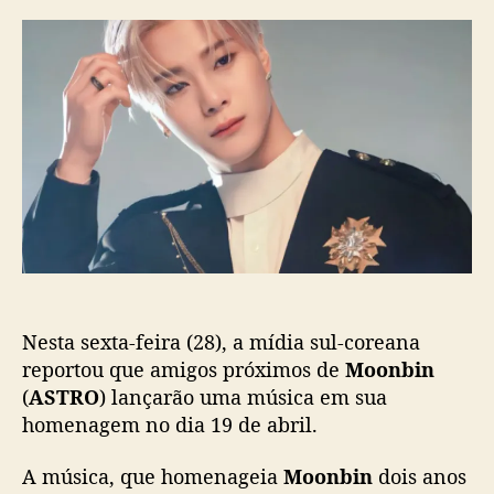
r
d
o
d
e
o
o
p
n
p
u
b
o
b
i
s
l
n
t
i
:
c
A
a
m
ç
i
ã
g
o
o
s
Nesta sexta-feira (28), a mídia sul-coreana
l
a
reportou que amigos próximos de
Moonbin
n
(
ASTRO
) lançarão uma música em sua
ç
homenagem no dia 19 de abril.
a
r
A música, que homenageia
Moonbin
dois anos
ã