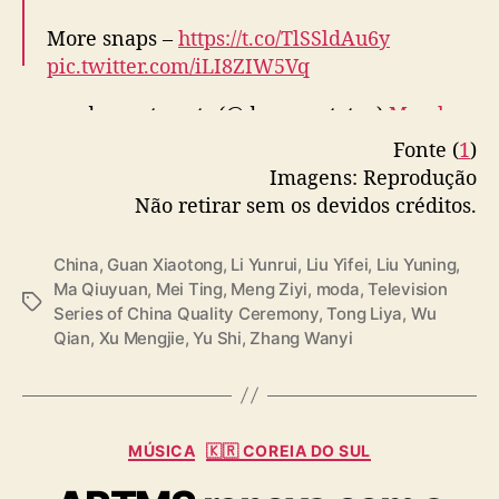
— cdrama tweets (@dramapotatoe)
March
Não retirar sem os devidos créditos.
19, 2025
China
,
Guan Xiaotong
,
Li Yunrui
,
Liu Yifei
,
Liu Yuning
,
Ma Qiuyuan
,
Mei Ting
,
Meng Ziyi
,
moda
,
Television
T
Series of China Quality Ceremony
,
Tong Liya
,
Wu
a
Qian
,
Xu Mengjie
,
Yu Shi
,
Zhang Wanyi
g
s
C
MÚSICA
🇰🇷 COREIA DO SUL
a
ARTMS renova com a
t
e
Modhaus às vésperas
g
o
de comeback
r
i
a
Por
Leticia Goncalves
26 de março de 2025
A
D
s