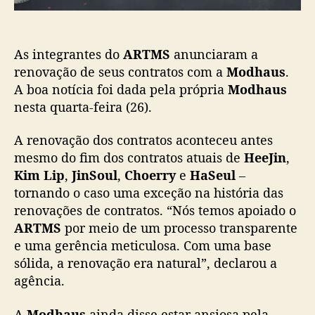
h
a
A renovação dos contratos aconteceu antes
u
mesmo do fim dos contratos atuais de
HeeJin
,
s
Kim Lip
,
JinSoul
,
Choerry
e
HaSeul
–
à
tornando o caso uma exceção na história das
s
v
renovações de contratos. “Nós temos apoiado o
é
ARTMS
por meio de um processo transparente
s
e uma gerência meticulosa. Com uma base
p
sólida, a renovação era natural”, declarou a
e
agência.
r
a
A
Modhaus
ainda disse estar ansiosa pela
s
jornada futura do
ARTMS
e garantiu que não
d
e
poupará esforços para apoiar o grupo e
c
retribuir o carinho dos fãs.
o
m
e
b