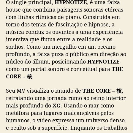
O single principal,
HYPNOTIZE
, é uma faixa
H
house que combina paisagens sonoras etéreas
Y
com linhas rítmicas de piano. Construída em
P
torno dos temas de fascinação e hipnose, a
N
O
música conduz os ouvintes a uma experiência
T
imersiva que flutua entre a realidade e os
I
sonhos. Como um mergulho em um oceano
Z
profundo, a faixa puxa o público em direção ao
E
núcleo do álbum, posicionando
HYPNOTIZE
”
como um portal sonoro e conceitual para
THE
CORE – 核
.
Seu MV visualiza o mundo de
THE CORE – 核
,
retratando uma jornada rumo ao reino interior
mais profundo do
XG
. Usando o mar como
metáfora para lugares inalcançáveis pelos
humanos, o vídeo expressa um universo denso
e oculto sob a superfície. Enquanto os trabalhos