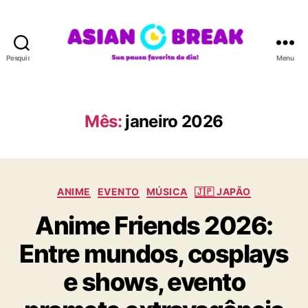
Pesquisar
Menu
A
S
I
A
Mês:
janeiro 2026
N
B
R
E
C
A
ANIME
EVENTO
MÚSICA
🇯🇵 JAPÃO
a
K
Anime Friends 2026:
t
e
Entre mundos, cosplays
g
o
e shows, evento
r
i