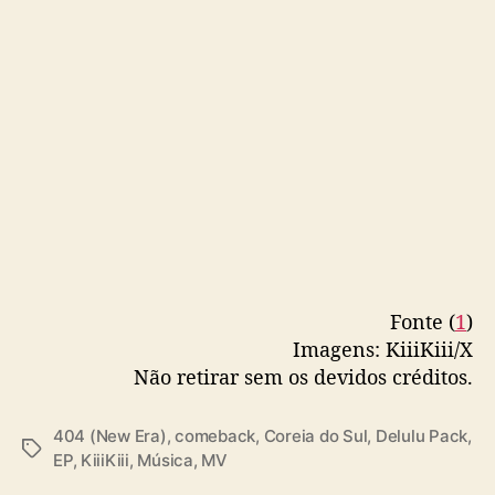
K
i
i
i
Fonte (
1
)
Imagens: KiiiKiii/X
Não retirar sem os devidos créditos.
404 (New Era)
,
comeback
,
Coreia do Sul
,
Delulu Pack
,
T
EP
,
KiiiKiii
,
Música
,
MV
a