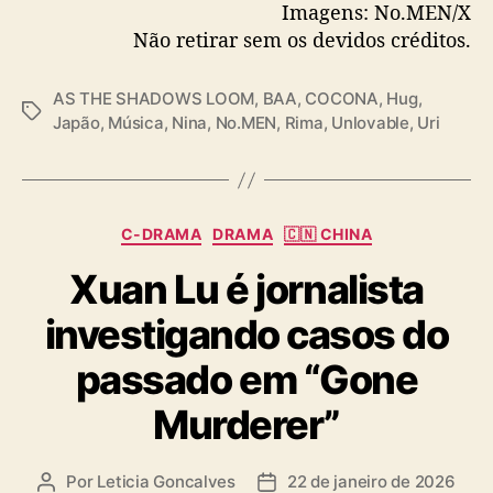
Imagens: No.MEN/X
n
Não retirar sem os devidos créditos.
c
i
a
AS THE SHADOWS LOOM
,
BAA
,
COCONA
,
Hug
,
p
T
Japão
,
Música
,
Nina
,
No.MEN
,
Rima
,
Unlovable
,
Uri
r
a
i
g
m
s
e
C
i
C-DRAMA
DRAMA
🇨🇳 CHINA
a
r
Xuan Lu é jornalista
t
o
e
á
investigando casos do
g
l
o
b
passado em “Gone
r
u
i
m
Murderer”
a
s
Por
Leticia Goncalves
22 de janeiro de 2026
A
D