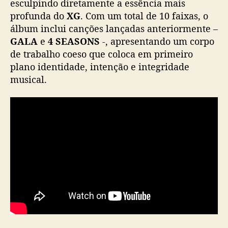
E
esculpindo diretamente a essência mais
C
profunda do
XG
. Com um total de 10 faixas, o
O
álbum inclui canções lançadas anteriormente –
R
GALA
e
4 SEASONS
-, apresentando um corpo
E
de trabalho coeso que coloca em primeiro
–
plano identidade, intenção e integridade
核
musical.
”
e
l
a
n
ç
a
M
V
p
a
r
a
“