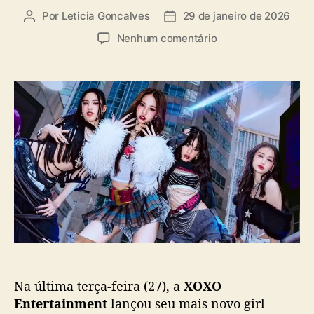
a
Por
Leticia Goncalves
29 de janeiro de 2026
A
D
s
u
a
e
Nenhum comentário
t
t
m
o
a
T
r
d
-
d
e
P
o
p
o
p
u
p
o
b
:
s
l
X
t
i
O
c
X
a
O
ç
E
ã
n
o
t
e
Na última terça-feira (27), a
XOXO
r
t
Entertainment
lançou seu mais novo girl