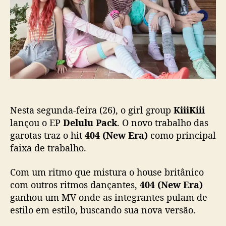
o
b
N
s
l
e
t
i
w
c
E
a
r
ç
a
ã
)
o
”
p
Nesta segunda-feira (26), o girl group
KiiiKiii
r
o
lançou o EP
Delulu Pack
. O novo trabalho das
m
garotas traz o hit
404 (New Era)
como principal
e
faixa de trabalho.
t
e
Com um ritmo que mistura o house britânico
s
com outros ritmos dançantes,
404 (New Era)
e
ganhou um MV onde as integrantes pulam de
r
estilo em estilo, buscando sua nova versão.
n
o