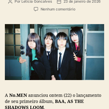
Por
Leticia Goncalves
23 de janeiro de 2026
A
D
u
a
e
Nenhum comentário
t
t
m
o
a
N
r
d
o
d
e
.
o
p
M
p
u
E
o
b
N
s
l
,
t
i
b
c
a
a
n
ç
d
ã
a
o
j
a
A
No.MEN
anunciou ontem (22) o lançamento
p
o
de seu primeiro álbum,
BAA, AS THE
n
SHADOWS LOOM
.