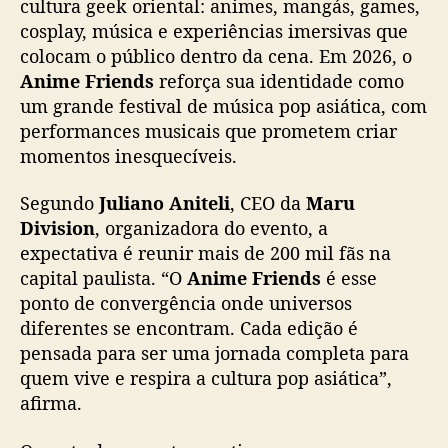
cultura geek oriental: animes, mangás, games,
y
Sempre deixando sua marca.
s
cosplay, música e experiências imersivas que
e
colocam o público dentro da cena. Em 2026, o
E agora…
s
Anime Friends
reforça sua identidade como
quem será que está prestes a cruzar esse
h
um grande festival de música pop asiática, com
portal?
o
performances musicais que prometem criar
w
momentos inesquecíveis.
s
💬 Conta pra gente nos…
,
pic.twitter.com/lb2HELjisL
Segundo
Juliano Aniteli
, CEO da
Maru
e
v
Division
, organizadora do evento, a
— Anime Friends (@animefriends)
January
e
expectativa é reunir mais de 200 mil fãs na
29, 2026
n
capital paulista. “O
Anime Friends
é esse
t
ponto de convergência onde universos
o
diferentes se encontram. Cada edição é
p
pensada para ser uma jornada completa para
r
quem vive e respira a cultura pop asiática”,
o
m
afirma.
e
t