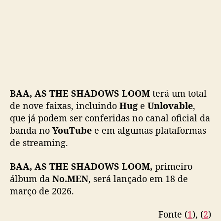
t
a
d
e
a
p
e
n
BAA, AS THE SHADOWS LOOM
terá um total
a
de nove faixas, incluindo
Hug
e
Unlovable
,
s
que já podem ser conferidas no canal oficial da
1
banda no
YouTube
e em algumas plataformas
4
a
de streaming.
n
o
BAA, AS THE SHADOWS LOOM,
primeiro
s
álbum da
No.MEN
, será lançado em 18 de
,
março de 2026.
a
n
Fonte (
1
), (
2
)
u