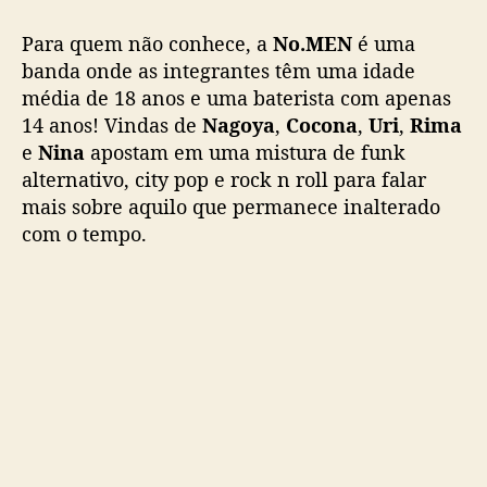
e
s
Para quem não conhece, a
No.MEN
é uma
a
banda onde as integrantes têm uma idade
f
média de 18 anos e uma baterista com apenas
e
14 anos! Vindas de
Nagoya
,
Cocona
,
Uri
,
Rima
m
e
Nina
apostam em uma mistura de funk
i
n
alternativo, city pop e rock n roll
para falar
i
mais sobre aquilo que permanece inalterado
n
com o tempo.
a
c
o
m
b
a
t
e
r
i
s