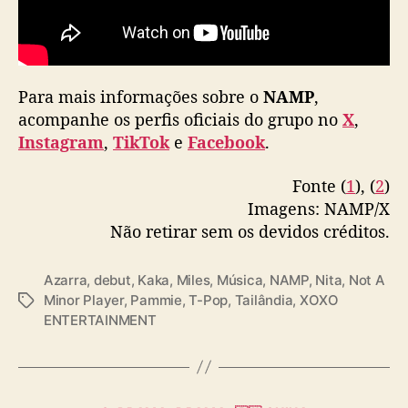
u
p
N
A
Para mais informações sobre o
NAMP
M
,
P
acompanhe os perfis oficiais do grupo no
X
,
Instagram
,
TikTok
e
Facebook
.
Fonte (
1
), (
2
)
Imagens: NAMP/X
Não retirar sem os devidos créditos.
Azarra
,
debut
,
Kaka
,
Miles
,
Música
,
NAMP
,
Nita
,
Not A
Minor Player
,
Pammie
,
T-Pop
,
Tailândia
,
XOXO
T
ENTERTAINMENT
a
g
s