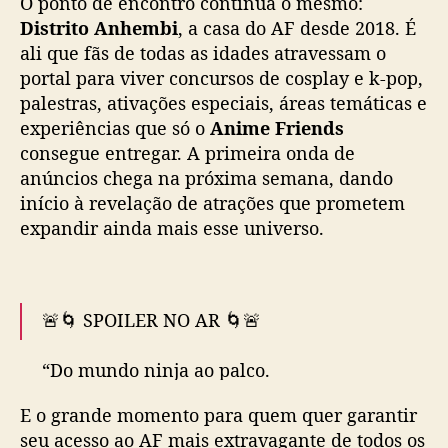
O ponto de encontro continua o mesmo:
e
Distrito Anhembi
, a casa do AF desde 2018. É
e
ali que fãs de todas as idades atravessam o
x
portal para viver concursos de cosplay e k-pop,
t
palestras, ativações especiais, áreas temáticas e
r
experiências que só o
Anime Friends
a
v
consegue entregar. A primeira onda de
a
anúncios chega na próxima semana, dando
g
início à revelação de atrações que prometem
â
expandir ainda mais esse universo.
n
c
i
a
🚨🌀 SPOILER NO AR 🌀🚨
“Do mundo ninja ao palco.
Pode ser anime, pode ser banda.
E o grande momento para quem quer garantir
Mas não confunda com a música.”✨
seu acesso ao AF mais extravagante de todos os