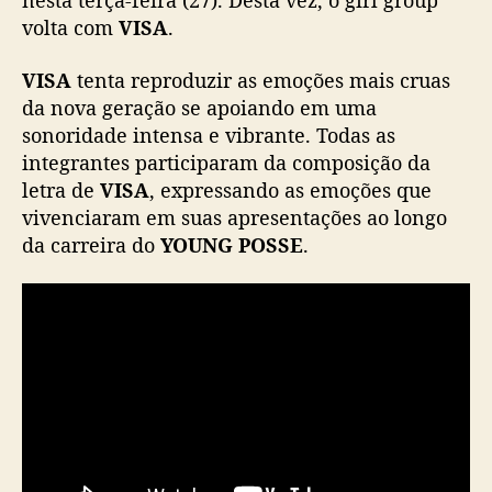
nesta terça-feira (27). Desta vez, o girl group
o
volta com
VISA
.
v
o
VISA
tenta reproduzir as emoções mais cruas
s
da nova geração se apoiando em uma
i
sonoridade intensa e vibrante. Todas as
n
integrantes participaram da composição da
g
letra de
VISA
, expressando as emoções que
l
e
vivenciaram em suas apresentações ao longo
,
da carreira do
YOUNG POSSE
.
“
V
I
S
A
”