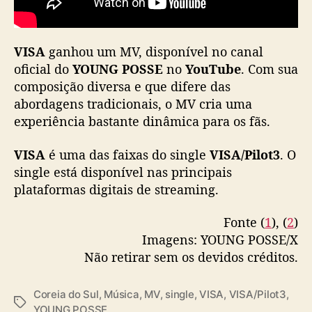
VISA
ganhou um MV, disponível no canal
oficial do
YOUNG POSSE
no
YouTube
. Com sua
composição diversa e que difere das
abordagens tradicionais, o MV cria uma
experiência bastante dinâmica para os fãs.
VISA
é uma das faixas do single
VISA/Pilot3
. O
single está disponível nas principais
plataformas digitais de streaming.
Fonte (
1
), (
2
)
Imagens: YOUNG POSSE/X
Não retirar sem os devidos créditos.
Coreia do Sul
,
Música
,
MV
,
single
,
VISA
,
VISA/Pilot3
,
T
YOUNG POSSE