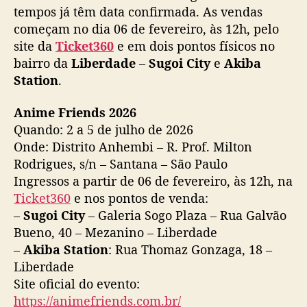
tempos já têm data confirmada. As vendas
A pista foi dada.
começam no dia 06 de fevereiro, às 12h, pelo
site da
Ticket360
e em dois pontos físicos no
Agora a interpretação é com você!
bairro da
Liberdade
–
Sugoi City
e
Akiba
Station
.
Semana que vem começam os anúncios
oficiais!
Anime Friends 2026
E alguns nomes vão atravessar o portal antes
Quando: 2 a 5 de julho de 2026
do que você…
pic.twitter.com/4UkrypaQrg
Onde: Distrito Anhembi – R. Prof. Milton
Rodrigues, s/n – Santana – São Paulo
— Anime Friends (@animefriends)
January
Ingressos a partir de 06 de fevereiro, às 12h, na
28, 2026
Ticket360
e nos pontos de venda:
–
Sugoi City
– Galeria Sogo Plaza – Rua Galvão
Bueno, 40 – Mezanino – Liberdade
–
Akiba Station
: Rua Thomaz Gonzaga, 18 –
Liberdade
Site oficial do evento:
https://animefriends.com.br/