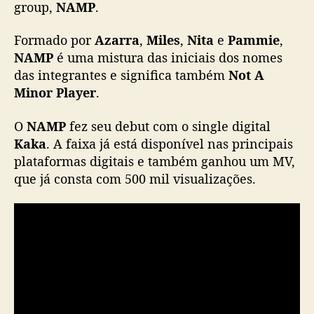
a
group,
NAMP
.
i
n
Formado por
Azarra
,
Miles
,
Nita
e
Pammie
,
m
NAMP
é uma mistura das iniciais dos nomes
e
das integrantes e significa também
Not A
n
Minor Player
.
t
d
O
NAMP
fez seu debut com o single digital
e
b
Kaka
. A faixa já está disponível nas principais
u
plataformas digitais e também ganhou um MV,
t
que já consta com 500 mil visualizações.
a
o
g
i
r
l
g
r
o