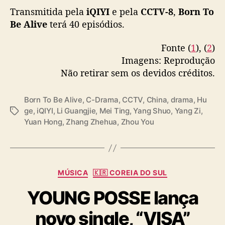
pic.twitter.com/gfp1aXsIWp
Transmitida pela
iQIYI
e pela
CCTV-8
,
Born To
Be Alive
terá 40 episódios.
— cdrama tweets (@dramapotatoe)
January
27, 2026
Fonte (
1
), (
2
)
Imagens: Reprodução
Não retirar sem os devidos créditos.
Born To Be Alive
,
C-Drama
,
CCTV
,
China
,
drama
,
Hu
ge
,
iQIYI
,
Li Guangjie
,
Mei Ting
,
Yang Shuo
,
Yang Zi
,
T
Yuan Hong
,
Zhang Zhehua
,
Zhou You
a
g
s
C
MÚSICA
🇰🇷 COREIA DO SUL
a
YOUNG POSSE lança
t
e
novo single, “VISA”
g