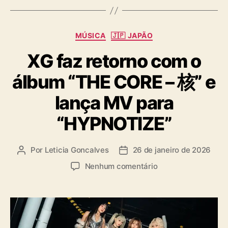
g
s
C
MÚSICA
🇯🇵 JAPÃO
a
XG faz retorno com o
t
e
álbum “THE CORE – 核” e
g
o
lança MV para
r
i
“HYPNOTIZE”
a
s
Por
Leticia Goncalves
26 de janeiro de 2026
A
D
u
a
e
Nenhum comentário
t
t
m
o
a
X
r
d
G
d
e
f
o
p
a