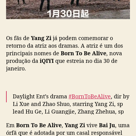
a
t
ç
a
ã
a
o
o
s
Os fãs de
Yang Zi
já podem comemorar o
d
r
retorno da atriz aos dramas. A atriz é um dos
a
principais nomes de
Born To Be Alive
, nova
m
produção da
iQIYI
que estreia no dia 30 de
a
janeiro.
s
a
o
l
Daylight Ent’s drama
#BornToBeAlive
, dir by
a
Li Xue and Zhao Shuo, starring Yang Zi, sp
d
lead Hu Ge, Li Guangjie, Zhang Zhehua, sp
o
d
app by Mei Ting, Yuan Hong, Yang Shuo,
e
Em
Born To Be Alive
,
Yang Zi
vive
Bai Ju
, uma
Zhou You & more, announces Jan 30
H
órfã que é adotada por um casal responsável
premiere on CCTV-8 & iQIYI
#生命树