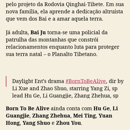
u
pelo projeto da Rodovia Qinghai-Tibete. Em sua
pic.twitter.com/EA1p7SSP8Z
G
nova família, ela aprende a dedicação altruísta
e
— cdrama tweets (@dramapotatoe)
January
que vem dos Bai e a amar aquela terra.
e
27, 2026
m
Já adulta,
Bai Ju
torna-se uma policial da
“
patrulha das montanhas que constrói
B
relacionamentos enquanto luta para proteger
o
r
sua terra natal – o Planalto Tibetano.
n
T
o
B
Daylight Ent’s drama
#BornToBeAlive
, dir by
e
Li Xue and Zhao Shuo, starring Yang Zi, sp
A
lead Hu Ge, Li Guangjie, Zhang Zhehua, sp
l
app by Mei Ting, Yuan Hong, Yang Shuo,
i
Born To Be Alive
ainda conta com
Hu Ge
,
Li
Zhou You & more, announces Jan 30
v
Guangjie
,
Zhang Zhehua
,
Mei Ting
,
Yuan
e
premiere on CCTV-8 & iQIYI
#生命树
Hong
,
Yang Shuo
e
Zhou You
.
”