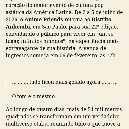
6
coração do maior evento de cultura pop
:
asiática da América Latina. De 2 a 5 de julho de
E
2026, o
Anime Friends
retorna ao
Distrito
n
Anhembi
, em São Paulo, para sua 22ª edição,
t
convidando o público para viver em “um só
r
lugar, infinitos mundos”, na experiência mais
e
extravagante de sua história. A venda de
m
u
ingressos começa em 06 de fevereiro, às 12h.
n
d
o
s
… … … tudo ficou mais gelado agora … … …
,
c
O tom é o mesmo.
o
O método… também.
s
Ao longo de quatro dias, mais de 54 mil metros
p
quadrados se transformam em um verdadeiro
Uma voz quer atravessar o portal
l
multiverso otaku, reunindo tudo o que move a
a
E invadir outros infinitos mundos.