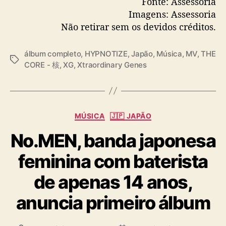
Fonte: Assessoria
Imagens: Assessoria
Não retirar sem os devidos créditos.
álbum completo
,
HYPNOTIZE
,
Japão
,
Música
,
MV
,
THE
T
CORE - 核
,
XG
,
Xtraordinary Genes
a
g
s
C
MÚSICA
🇯🇵 JAPÃO
a
No.MEN, banda japonesa
t
e
feminina com baterista
g
o
de apenas 14 anos,
r
i
anuncia primeiro álbum
a
s