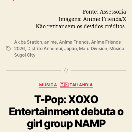
Fonte: Assessoria
Imagens: Anime Friends/X
Não retirar sem os devidos créditos.
Akiba Station
,
anime
,
Anime Friends
,
Anime Friends
2026
,
Distrito Anhembi
,
Japão
,
Maru Division
,
Música
,
T
Sugoi City
a
g
s
C
MÚSICA
🇹🇭 TAILANDIA
a
T-Pop: XOXO
t
e
Entertainment debuta o
g
o
girl group NAMP
r
i