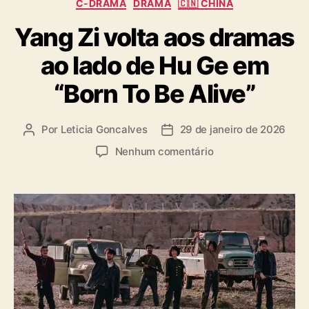
C
C-DRAMA
DRAMA
🇨🇳 CHINA
a
Yang Zi volta aos dramas
t
e
ao lado de Hu Ge em
g
o
“Born To Be Alive”
r
i
a
Por
Leticia Goncalves
29 de janeiro de 2026
A
D
s
u
a
e
Nenhum comentário
t
t
m
o
a
Y
r
d
a
d
e
n
o
p
g
p
u
Z
o
b
i
s
l
v
t
i
o
c
l