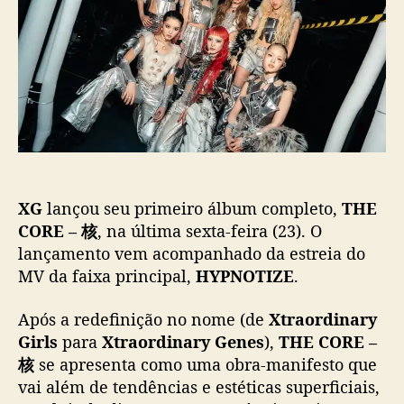
p
u
z
o
b
r
s
l
e
t
i
t
c
o
a
r
ç
n
ã
o
o
c
o
XG
lançou seu primeiro álbum completo,
THE
m
o
CORE – 核
, na última sexta-feira (23). O
á
lançamento vem acompanhado da estreia do
l
MV da faixa principal,
HYPNOTIZE
.
b
u
Após a redefinição no nome (de
Xtraordinary
m
Girls
para
Xtraordinary Genes
),
THE CORE –
“
核
se apresenta como uma obra-manifesto que
T
vai além de tendências e estéticas superficiais,
H