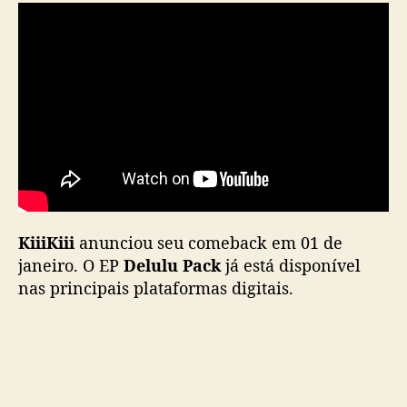
v
o
h
i
t
d
o
g
i
r
l
g
KiiiKiii
anunciou seu comeback em 01 de
r
janeiro. O EP
Delulu Pack
já está disponível
o
nas principais plataformas digitais.
u
p
K
i
i
i