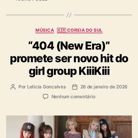
a
g
s
C
MÚSICA
🇰🇷 COREIA DO SUL
a
“404 (New Era)”
t
e
promete ser novo hit do
g
o
girl group KiiiKiii
r
i
a
Por
Leticia Goncalves
26 de janeiro de 2026
A
D
s
u
a
e
Nenhum comentário
t
t
m
o
a
“
r
d
4
d
e
0
o
p
4
p
u
(