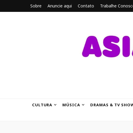
Sobre
Anuncie aqui
Contato
Trabalhe Conosc
ASIANBRE
Tudo sobre o entretenimento asiático.
CULTURA
MÚSICA
DRAMAS & TV SHO