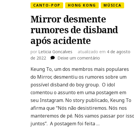
CANTO-POP
HONG KONG
MÚSICA
Mirror desmente
rumores de disband
após acidente
por
Leticia Goncalves
atualizado em
4 de agosto
em
de 2022
Deixe um comentário
Mirror
Keung To, um dos membros mais populares
desmente
do Mirror, desmentiu os rumores sobre um
rumores
de
possível disband do boy group. O idol
disband
comentou o assunto em uma postagem em
após
seu Instagram. No story publicado, Keung To
acidente
afirma que “Nós não desistiremos. Nós nos
manteremos de pé. Nós vamos passar por iss
juntos”. A postagem foi feita …