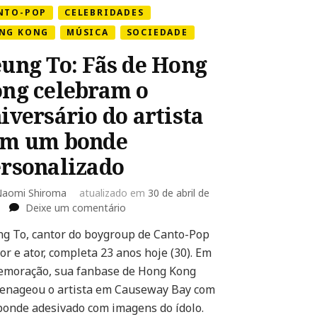
NTO-POP
CELEBRIDADES
NG KONG
MÚSICA
SOCIEDADE
ung To: Fãs de Hong
ng celebram o
iversário do artista
om um bonde
rsonalizado
aomi Shiroma
atualizado em
30 de abril de
em
Deixe um comentário
Keung
g To, cantor do boygroup de Canto-Pop
To:
or e ator, completa 23 anos hoje (30). Em
Fãs
de
moração, sua fanbase de Hong Kong
Hong
nageou o artista em Causeway Bay com
Kong
onde adesivado com imagens do ídolo.
celebram