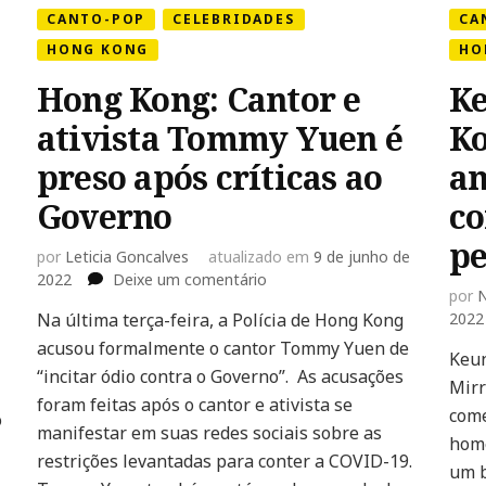
CANTO-POP
CELEBRIDADES
CA
HONG KONG
HO
Hong Kong: Cantor e
Ke
ativista Tommy Yuen é
Ko
preso após críticas ao
an
Governo
c
pe
por
Leticia Goncalves
atualizado em
9 de junho de
em
2022
Deixe um comentário
por
N
Hong
Na última terça-feira, a Polícia de Hong Kong
2022
Kong:
acusou formalmente o cantor Tommy Yuen de
Cantor
Keun
e
“incitar ódio contra o Governo”. As acusações
Mirr
ativista
foram feitas após o cantor e ativista se
come
Tommy
o
manifestar em suas redes sociais sobre as
Yuen
home
restrições levantadas para conter a COVID-19.
é
um b
preso