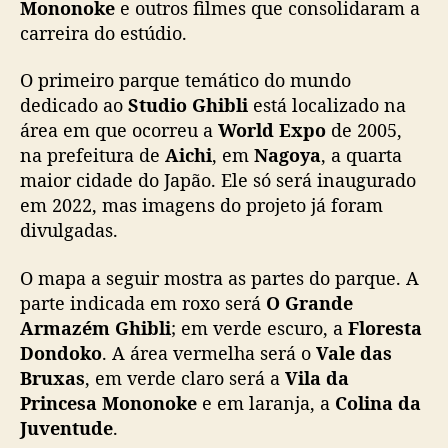
Mononoke
e outros filmes que consolidaram a
t
carreira do estúdio.
u
d
O primeiro parque temático do mundo
i
dedicado ao
Studio Ghibli
está localizado na
o
G
área em que ocorreu a
World Expo
de 2005,
h
na prefeitura de
Aichi
, em
Nagoya
, a quarta
i
maior cidade do Japão. Ele só será inaugurado
b
em 2022, mas imagens do projeto já foram
l
divulgadas.
i
e
O mapa a seguir mostra as partes do parque. A
o
parte indicada em roxo será
O Grande
q
u
Armazém Ghibli
; em verde escuro, a
Floresta
e
Dondoko
. A área vermelha será o
Vale das
s
Bruxas
, em verde claro será a
Vila da
e
Princesa Mononoke
e em laranja, a
Colina da
s
Juventude
.
a