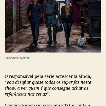
e
t
o
d
e
e
a
s
t
e
r
Créditos: Netflix
e
g
g
O responsável pela série acrescenta ainda,
s
“
vou desafiar quase todos os super fãs neste
show, a ver quem é que consegue achar as
referências nas cenas
”.
Cowboy Bebop se passa em 2071 e conta a