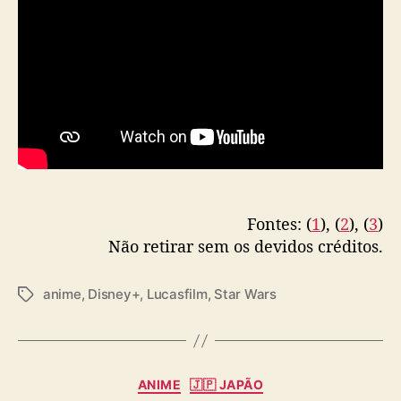
Fontes: (
1
), (
2
), (
3
)
Não retirar sem os devidos créditos.
anime
,
Disney+
,
Lucasfilm
,
Star Wars
T
a
g
s
C
ANIME
🇯🇵 JAPÃO
a