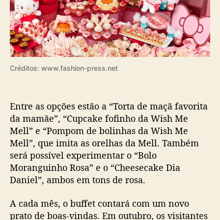
W
i
s
h
M
e
Créditos: www.fashion-press.net
M
e
l
l
Entre as opções estão a “Torta de maçã favorita
n
da mamãe”, “Cupcake fofinho da Wish Me
o
Mell” e “Pompom de bolinhas da Wish Me
K
Mell”, que imita as orelhas da Mell. Também
e
será possível experimentar o “Bolo
i
Moranguinho Rosa” e o “Cheesecake Dia
o
Daniel”, ambos em tons de rosa.
P
l
a
A cada mês, o buffet contará com um novo
z
prato de boas-vindas. Em outubro, os visitantes