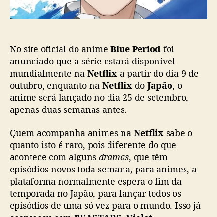
ç
s
ã
e
o
r
á
No site oficial do anime
Blue Period
foi
o
p
anunciado que a série estará disponível
r
mundialmente na
Netflix
a partir do dia 9 de
i
outubro, enquanto na
Netflix
do
Japão
, o
m
anime será lançado no dia 25 de setembro,
e
apenas duas semanas antes.
i
r
Quem acompanha animes na
Netflix
sabe o
o
quanto isto é raro, pois diferente do que
a
n
acontece com alguns
dramas
, que têm
i
episódios novos toda semana, para animes, a
m
plataforma normalmente espera o fim da
e
temporada no Japão, para lançar todos os
d
episódios de uma só vez para o mundo. Isso já
a