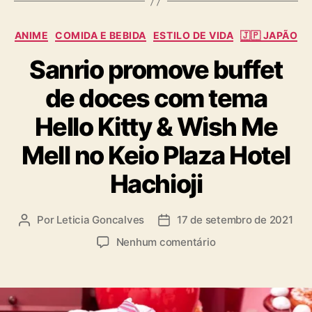
s
C
ANIME
COMIDA E BEBIDA
ESTILO DE VIDA
🇯🇵 JAPÃO
a
Sanrio promove buffet
t
e
de doces com tema
g
o
Hello Kitty & Wish Me
r
i
Mell no Keio Plaza Hotel
a
s
Hachioji
Por
Leticia Goncalves
17 de setembro de 2021
A
D
u
a
e
Nenhum comentário
t
t
m
o
a
S
r
d
a
d
e
n