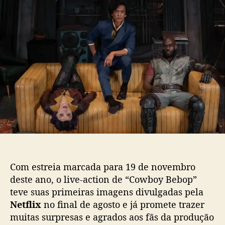
v
o
p
e
p
u
-
o
b
a
s
l
c
t
i
t
c
i
a
o
ç
n
ã
d
o
e
C
Créditos: Netflix
o
w
b
Com estreia marcada para 19 de novembro
o
deste ano, o live-action de “Cowboy Bebop”
y
teve suas primeiras imagens divulgadas pela
B
e
Netflix
no final de agosto e já promete trazer
b
muitas surpresas e agrados aos fãs da produção
o