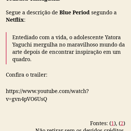
m
Segue a descrição de
Blue Period
segundo a
a
n
Netflix
:
a
i
Entediado com a vida, o adolescente Yatora
s
Yaguchi mergulha no maravilhoso mundo da
arte depois de encontrar inspiração em um
quadro.
Confira o trailer:
https://www.youtube.com/watch?
v=gvn4pVO6UsQ
Fontes: (
1
), (
2
)
Não retirar sem os devidos créditos.