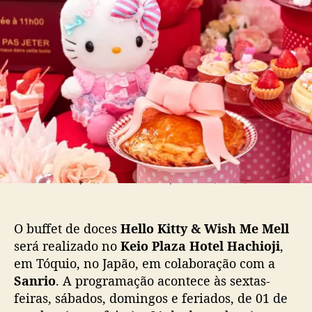
o
p
r
p
u
i
o
b
o
s
l
p
t
i
r
c
o
a
m
ç
o
ã
v
o
e
b
u
Fonte: https://www.fashion-press.net/news/77744
f
f
e
O buffet de doces
Hello Kitty & Wish Me Mell
t
será realizado no
Keio Plaza Hotel Hachioji
,
d
em Tóquio, no Japão, em colaboração com a
e
Sanrio
. A programação acontece às sextas-
d
feiras, sábados, domingos e feriados, de 01 de
o