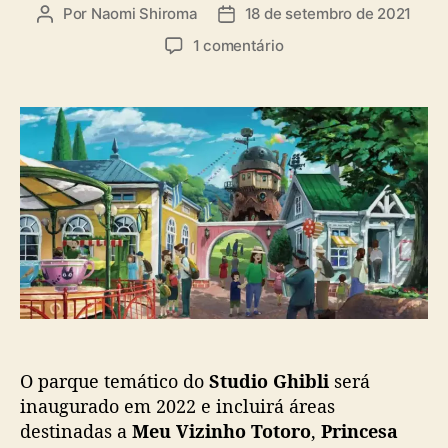
a
Por
Naomi Shiroma
18 de setembro de 2021
A
D
s
u
a
e
1 comentário
t
t
m
o
a
P
r
d
a
d
e
r
o
p
q
p
u
u
o
b
e
s
l
t
t
i
e
c
m
a
á
ç
t
ã
i
o
c
o
O parque temático do
Studio Ghibli
será
d
inaugurado em 2022 e incluirá áreas
o
destinadas a
Meu Vizinho Totoro
,
Princesa
S