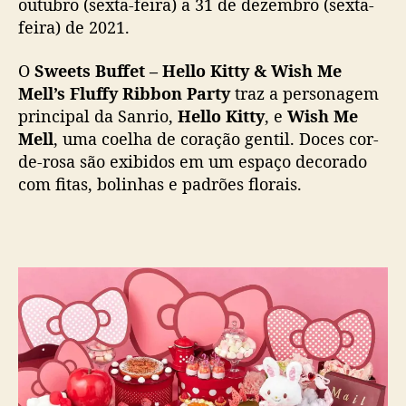
c
outubro (sexta-feira) a 31 de dezembro (sexta-
e
feira) de 2021.
s
c
O
Sweets Buffet – Hello Kitty & Wish Me
o
Mell’s Fluffy Ribbon Party
traz a personagem
m
principal da Sanrio,
Hello Kitty
, e
Wish Me
t
Mell
, uma coelha de coração gentil. Doces cor-
e
de-rosa são exibidos em um espaço decorado
m
a
com fitas, bolinhas e padrões florais.
H
e
l
l
o
K
i
t
t
y
&