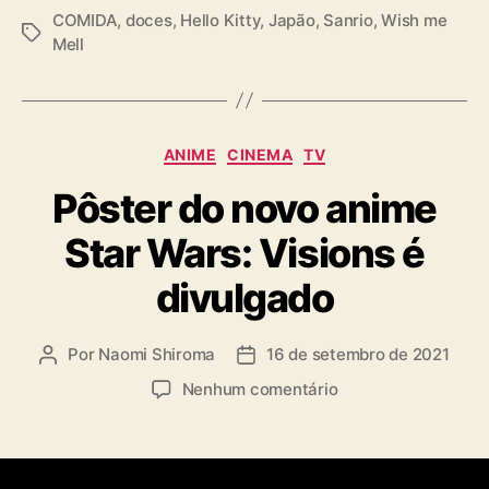
COMIDA
,
doces
,
Hello Kitty
,
Japão
,
Sanrio
,
Wish me
T
Mell
a
g
s
C
ANIME
CINEMA
TV
a
Pôster do novo anime
t
e
Star Wars: Visions é
g
o
divulgado
r
i
a
Por
Naomi Shiroma
16 de setembro de 2021
A
D
s
u
a
e
Nenhum comentário
t
t
m
o
a
P
r
d
ô
d
e
s