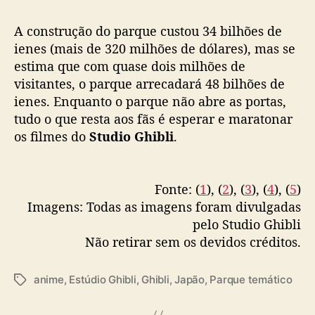
A construção do parque custou 34 bilhões de
ienes (mais de 320 milhões de dólares), mas se
estima que com quase dois milhões de
visitantes, o parque arrecadará 48 bilhões de
ienes. Enquanto o parque não abre as portas,
tudo o que resta aos fãs é esperar e maratonar
os filmes do
Studio Ghibli
.
Fonte: (
1
), (
2
), (
3
), (
4
), (
5
)
Imagens: Todas as imagens foram divulgadas
pelo Studio Ghibli
Não retirar sem os devidos créditos.
anime
,
Estúdio Ghibli
,
Ghibli
,
Japão
,
Parque temático
T
a
g