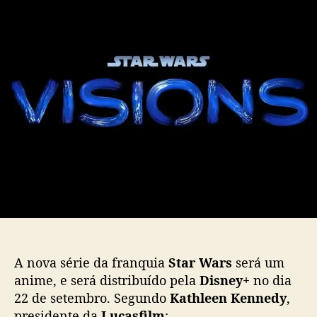
o
p
t
p
u
e
o
b
r
s
l
d
t
i
o
c
n
a
o
ç
v
ã
o
o
a
n
i
m
header do anime Star Wars: Visions
e
S
t
A nova série da franquia
Star Wars
será um
a
r
anime, e será distribuído pela
Disney+
no dia
W
22 de setembro. Segundo
Kathleen Kennedy
,
a
presidente da
Lucasfilm
: