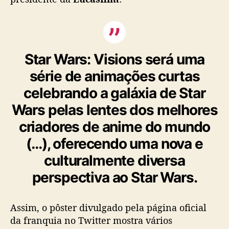
r
s
:
V
i
Star Wars: Visions será uma
s
série de animações curtas
i
o
celebrando a galáxia de Star
n
Wars pelas lentes dos melhores
s
é
criadores de anime do mundo
d
(…), oferecendo uma nova e
i
v
culturalmente diversa
u
perspectiva ao Star Wars.
l
g
a
Assim, o pôster divulgado pela página oficial
d
o
da franquia no Twitter mostra vários