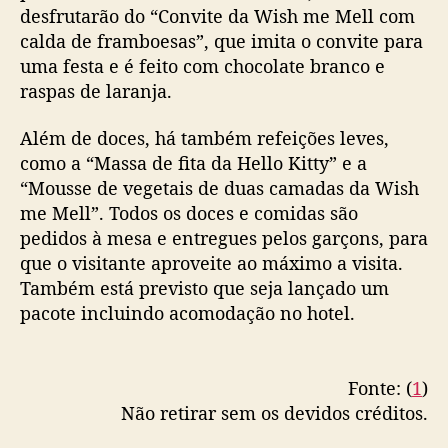
a
desfrutarão do “Convite da Wish me Mell com
H
calda de framboesas”, que imita o convite para
o
uma festa e é feito com chocolate branco e
t
raspas de laranja.
e
l
Além de doces, há também refeições leves,
H
como a “Massa de fita da Hello Kitty” e a
a
c
“Mousse de vegetais de duas camadas da Wish
h
me Mell”. Todos os doces e comidas são
i
pedidos à mesa e entregues pelos garçons, para
o
que o visitante aproveite ao máximo a visita.
j
Também está previsto que seja lançado um
i
pacote incluindo acomodação no hotel.
Fonte: (
1
)
Não retirar sem os devidos créditos.