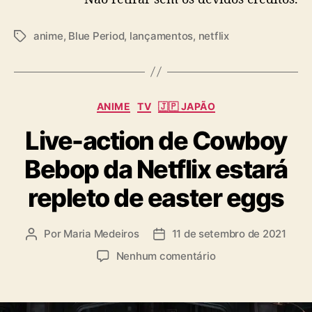
anime
,
Blue Period
,
lançamentos
,
netflix
T
a
g
s
C
ANIME
TV
🇯🇵 JAPÃO
a
Live-action de Cowboy
t
e
Bebop da Netflix estará
g
o
repleto de easter eggs
r
i
a
Por
Maria Medeiros
11 de setembro de 2021
A
D
s
u
a
e
Nenhum comentário
t
t
m
o
a
L
r
d
i
d
e