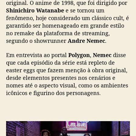
original. O anime de 1998, que foi dirigido por
p
Shinichiro Watanabe
e se tornou um
d
fenômeno, hoje considerado um clássico cult, é
a
garantido ser homenageado em grande estilo
N
no remake da plataforma de streaming,
e
t
segundo o showrunner
Andre Nemec
.
f
l
Em entrevista ao portal
Polygon
,
Nemec
disse
i
que cada episódio da série está repleto de
x
easter eggs que fazem menção à obra original,
e
desde elementos presentes nos cenários e
s
nomes até o aspecto visual, como os ambientes
t
icônicos e figurino dos personagens.
a
r
á
r
e
p
l