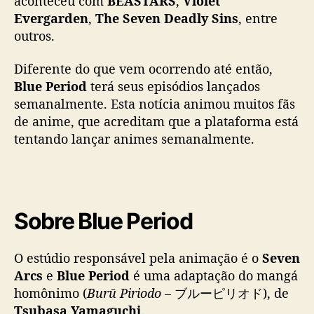
aconteceu com
BEASTARS
,
Violet
N
Evergarden
,
The Seven Deadly Sins
, entre
e
t
outros.
f
l
Diferente do que vem ocorrendo até então,
i
Blue Period
terá seus episódios lançados
x
semanalmente. Esta notícia animou muitos fãs
c
de anime, que acreditam que a plataforma está
o
tentando lançar animes semanalmente.
m
e
p
i
s
Sobre Blue Period
ó
d
i
O estúdio responsável pela animação é o
Seven
o
Arcs
e
Blue Period
é uma adaptação do mangá
s
homônimo (
Burū Piriodo
– ブルーピリオド), de
s
Tsubasa Yamaguchi
.
e