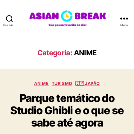
Pesquisar
Menu
A
S
I
A
Categoria:
ANIME
N
B
R
E
C
A
ANIME
TURISMO
🇯🇵 JAPÃO
a
K
Parque temático do
t
e
Studio Ghibli e o que se
g
o
sabe até agora
r
i