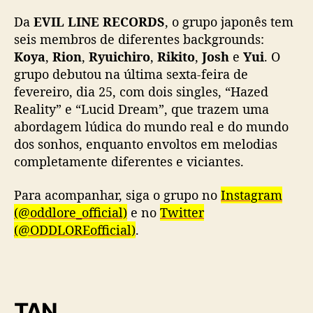
Da
EVIL LINE RECORDS
, o grupo japonês tem
seis membros de diferentes backgrounds:
Koya
,
Rion
,
Ryuichiro
,
Rikito
,
Josh
e
Yui
. O
grupo debutou na última sexta-feira de
fevereiro, dia 25, com dois singles, “Hazed
Reality” e “Lucid Dream”, que trazem uma
abordagem lúdica do mundo real e do mundo
dos sonhos, enquanto envoltos em melodias
completamente diferentes e viciantes.
Para acompanhar, siga o grupo no
Instagram
(@oddlore_official)
e no
Twitter
(@ODDLOREofficial)
.
TAN