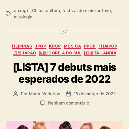
chang'e
,
China
,
cultura
,
festival do meio-outono
,
T
mitologia
a
g
s
C
FILIPINAS
JPOP
KPOP
MÚSICA
PPOP
THAIPOP
a
🇯🇵 JAPÃO
🇰🇷 COREIA DO SUL
🇹🇭 TAILANDIA
t
[LISTA] 7 debuts mais
e
g
esperados de 2022
o
r
i
Por
Maria Medeiros
15 de março de 2022
A
D
a
u
a
s
e
Nenhum comentário
t
t
m
o
a
[
r
d
L
d
e
I