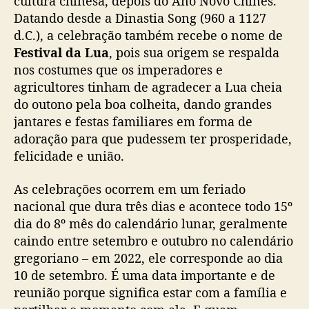
cultura chinesa, depois do Ano Novo Chinês.
e
Datando desde a Dinastia Song (960 a 1127
i
d.C.), a celebração também recebe o nome de
o
Festival da Lua
, pois sua origem se respalda
-
nos costumes que os imperadores e
O
agricultores tinham de agradecer a Lua cheia
u
do outono pela boa colheita, dando grandes
t
o
jantares e festas familiares em forma de
n
adoração para que pudessem ter prosperidade,
o
felicidade e união.
n
a
As celebrações ocorrem em um feriado
C
nacional que dura três dias e acontece todo 15º
h
dia do 8º mês do calendário lunar, geralmente
i
caindo entre setembro e outubro no calendário
n
a
gregoriano – em 2022, ele corresponde ao dia
10 de setembro. É uma data importante e de
reunião porque significa estar com a família e