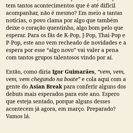
a
tem tantos acontecimentos que é até difícil
d
acompanhar, não é mesmo? Em meio a tantas
o
notícias, o povo clama por algo que também
s
deixe o coração quentinho, algo bom pelo que
d
esperar. Para os fãs de K-Pop, J-Pop, Thai-Pop e
e
P-Pop, este ano vem recheado de novidades e a
2
0
espera por esse “algo novo” vai valer a pena
2
com tantos grupos talentosos vindo por aí.
2
Então, como diria
Igor Guimarães
,
“vem, vem,
vem, vem chegando na boate”
e cola aqui com a
gente do
Asian Break
para conferir alguns dos
debuts mais esperados para este ano. Espero
que esteja sentado, porque alguns desses
acontecem já agora, em março. Preparado?
Vamos lá.