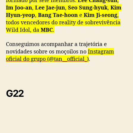
formado por sete membros:
Lee Chang-sun
,
Im Joo-an
,
Lee Jae-jun
,
Seo Sung-hyuk
,
Kim
Hyun-yeop
,
Bang Tae-hoon
e
Kim Ji-seong
,
todos vencedores do reality de sobrevivência
Wild Idol, da
MBC
.
Conseguimos acompanhar a trajetória e
novidades sobre os moçoilos no
Instagram
oficial do grupo (@tan__official_)
.
G22