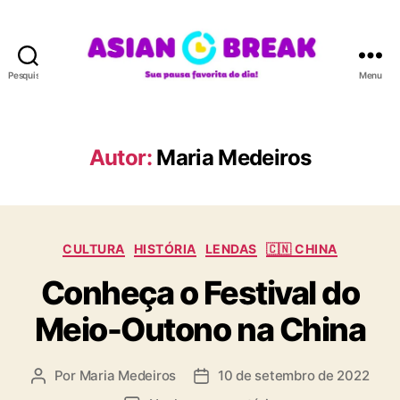
Pesquisar
Menu
A
S
I
A
Autor:
Maria Medeiros
N
B
R
E
C
A
CULTURA
HISTÓRIA
LENDAS
🇨🇳 CHINA
a
K
Conheça o Festival do
t
e
Meio-Outono na China
g
o
r
Por
Maria Medeiros
10 de setembro de 2022
A
D
i
u
a