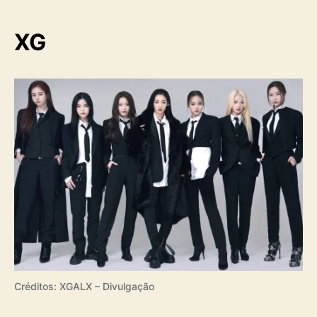
XG
Créditos: XGALX – Divulgação