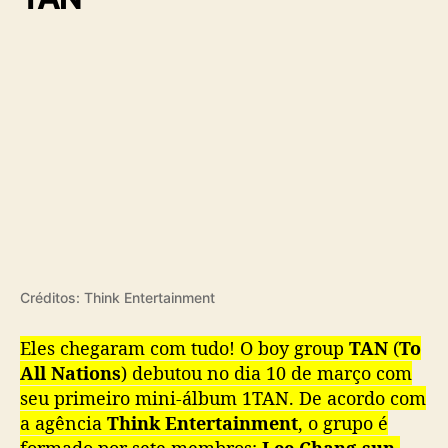
Créditos: Think Entertainment
Eles chegaram com tudo! O boy group
TAN
(
To
All Nations
) debutou no dia 10 de março com
seu primeiro mini-álbum 1TAN. De acordo com
a agência
Think Entertainment
, o grupo é