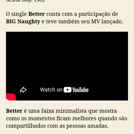
s
i
O single
Better
conta com a participação de
n
BIG Naughty
e teve também seu MV lançado.
g
l
e
“
B
e
t
t
e
r
”
Better
é uma faixa minimalista que mostra
como os momentos ficam melhores quando são
compartilhados com as pessoas amadas.