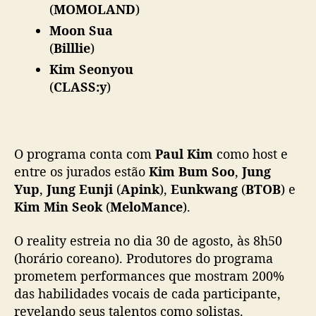
(
MOMOLAND
)
r
s
Moon Sua
(
Billlie
)
Kim Seonyou
(
CLASS:y
)
O programa conta com
Paul Kim
como host e
entre os jurados estão
Kim Bum Soo
,
Jung
Yup
,
Jung Eunji
(
Apink
),
Eunkwang
(
BTOB
) e
Kim Min Seok
(
MeloMance
).
O reality estreia no dia 30 de agosto, às 8h50
(horário coreano). Produtores do programa
prometem performances que mostram 200%
das habilidades vocais de cada participante,
revelando seus talentos como solistas.