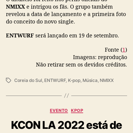
Fonte (
1
)
Imagens: reprodução
Não retirar sem os devidos créditos.
Coreia do Sul
,
ENTWURF
,
K-pop
,
Música
,
NMIXX
T
a
g
s
C
EVENTO
KPOP
a
KCON LA 2022 está de
t
e
volta com ENHYPEN,
g
o
Stray Kids, NMIXX e
r
i
mais
a
s
Por
Leticia Goncalves
19 de agosto de 2022
A
D