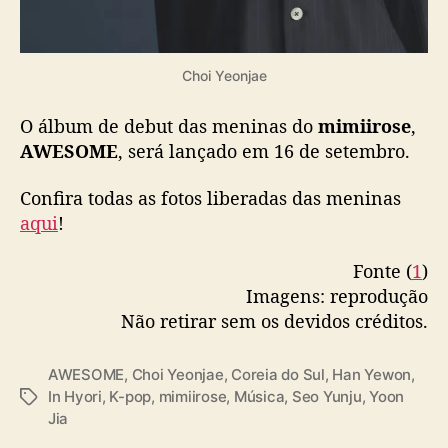
Choi Yeonjae
O álbum de debut das meninas do
mimiirose
,
AWESOME
, será lançado em 16 de setembro.
Confira todas as fotos liberadas das meninas
aqui
!
Fonte (
1
)
Imagens: reprodução
Não retirar sem os devidos créditos.
AWESOME
,
Choi Yeonjae
,
Coreia do Sul
,
Han Yewon
,
In Hyori
,
K-pop
,
mimiirose
,
Música
,
Seo Yunju
,
Yoon
T
Jia
a
g