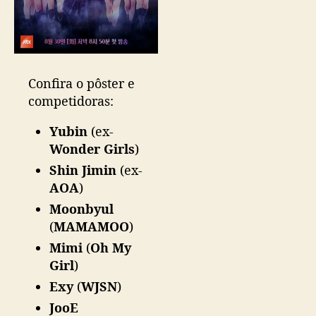
e
r
d
a
c
o
Confira o pôster e
m
competidoras:
p
e
Yubin
(ex-
t
Wonder Girls
)
i
Shin Jimin
(ex-
ç
AOA
)
ã
o
Moonbyul
d
(
MAMAMOO
)
e
Mimi
(
Oh My
r
Girl
)
a
p
Exy
(
WJSN
)
p
JooE
e