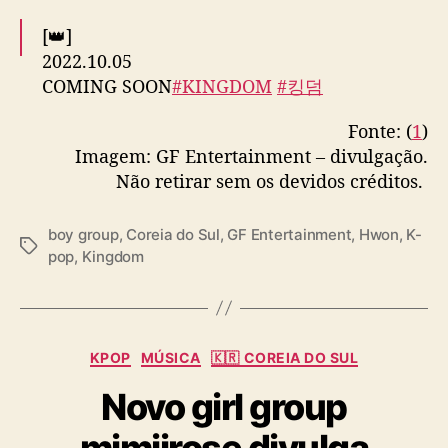
[👑]
2022.10.05
COMING SOON
#KINGDOM
#킹덤
pic.twitter.com/k7iaD0RAqf
Fonte: (
1
)
— KINGDOM (@KINGDOM_GFent)
Imagem: GF Entertainment – divulgação.
September 1, 2022
Não retirar sem os devidos créditos.
boy group
,
Coreia do Sul
,
GF Entertainment
,
Hwon
,
K-
T
pop
,
Kingdom
a
g
s
C
KPOP
MÚSICA
🇰🇷 COREIA DO SUL
a
Novo girl group
t
e
g