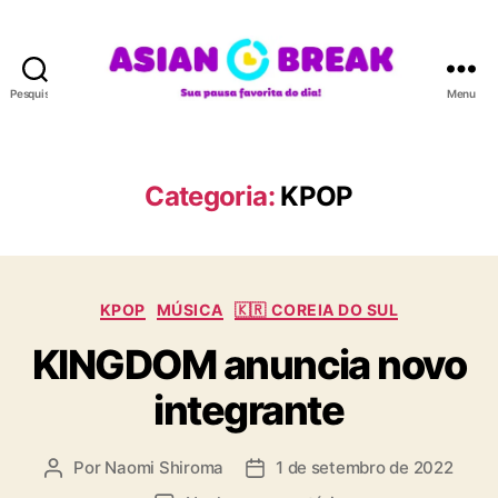
Pesquisar
Menu
A
S
I
A
Categoria:
KPOP
N
B
R
E
C
A
KPOP
MÚSICA
🇰🇷 COREIA DO SUL
a
K
KINGDOM anuncia novo
t
e
integrante
g
o
r
Por
Naomi Shiroma
1 de setembro de 2022
A
D
i
u
a