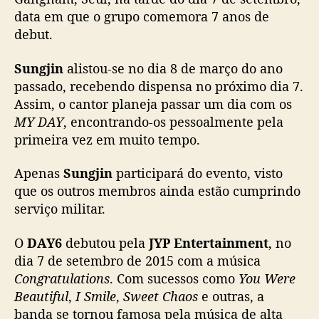
data em que o grupo comemora 7 anos de
i
v
debut.
e
r
Sungjin
alistou-se no dia 8 de março do ano
s
passado, recebendo dispensa no próximo dia 7.
á
Assim, o cantor planeja passar um dia com os
r
MY DAY
, encontrando-os pessoalmente pela
i
primeira vez em muito tempo.
o
d
Apenas
Sungjin
participará do evento, visto
o
g
que os outros membros ainda estão cumprindo
r
serviço militar.
u
p
O
DAY6
debutou pela
JYP Entertainment
, no
o
dia 7 de setembro de 2015 com a música
e
Congratulations
. Com sucessos como
You Were
d
Beautiful
,
I Smile
,
Sweet Chaos
e outras, a
i
banda se tornou famosa pela música de alta
s