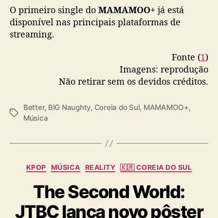
O primeiro single do
MAMAMOO+
já está
disponível nas principais plataformas de
streaming.
Fonte (
1
)
Imagens: reprodução
Não retirar sem os devidos créditos.
Better
,
BIG Naughty
,
Coreia do Sul
,
MAMAMOO+
,
T
Música
a
g
s
C
KPOP
MÚSICA
REALITY
🇰🇷 COREIA DO SUL
a
The Second World:
t
e
JTBC lança novo pôster
g