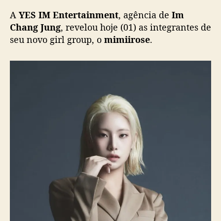
m
A
YES IM Entertainment
, agência de
Im
i
m
Chang Jung
, revelou hoje (01) as integrantes de
i
seu novo girl group, o
mimiirose
.
i
r
o
s
e
d
i
v
u
l
g
a
i
n
t
e
g