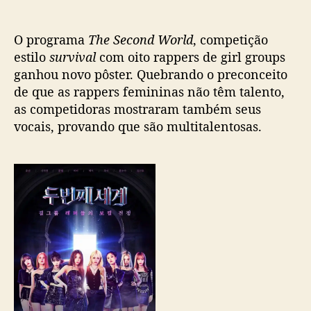
o
l
d
O programa
The Second World
, competição
:
J
estilo
survival
com oito rappers de girl groups
T
ganhou novo pôster. Quebrando o preconceito
B
de que as rappers femininas não têm talento,
C
as competidoras mostraram também seus
l
vocais, provando que são multitalentosas.
a
n
ç
a
n
o
v
o
p
ô
s
t