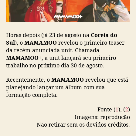
M
O
O
+
,
Horas depois (já 23 de agosto na
Coreia do
p
Sul
), o
MAMAMOO
revelou o primeiro teaser
r
da recém-anunciada unit. Chamada
i
MAMAMOO+
, a unit lançará seu primeiro
m
trabalho no próximo dia 30 de agosto.
e
i
r
Recentemente, o
MAMAMOO
revelou que está
a
planejando lançar um álbum com sua
u
formação completa.
n
i
Fonte (
1
), (
2
)
t
Imagens: reprodução
d
Não retirar sem os devidos créditos.
o
M