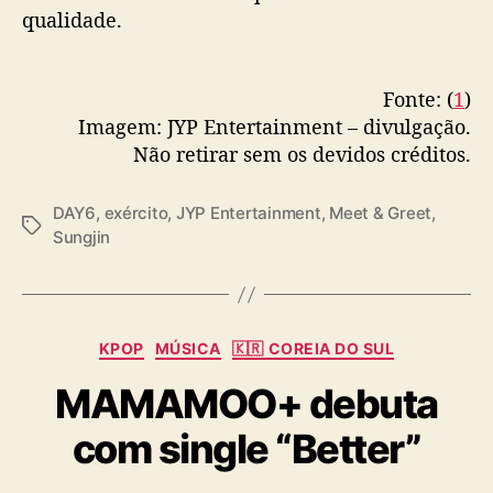
p
qualidade.
e
n
s
Fonte: (
1
)
a
Imagem: JYP Entertainment – divulgação.
m
Não retirar sem os devidos créditos.
i
l
i
DAY6
,
exército
,
JYP Entertainment
,
Meet & Greet
,
T
t
Sungjin
a
a
g
r
s
e
m
C
KPOP
MÚSICA
🇰🇷 COREIA DO SUL
e
a
v
MAMAMOO+ debuta
t
e
e
n
com single “Better”
g
t
o
o
r