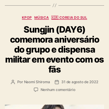
s
C
KPOP
MÚSICA
🇰🇷 COREIA DO SUL
a
Sungjin (DAY6)
t
e
comemora aniversário
g
o
do grupo e dispensa
r
i
militar em evento com os
a
s
fãs
Por
Naomi Shiroma
31 de agosto de 2022
A
D
u
a
e
Nenhum comentário
t
t
m
o
a
S
r
d
u
d
e