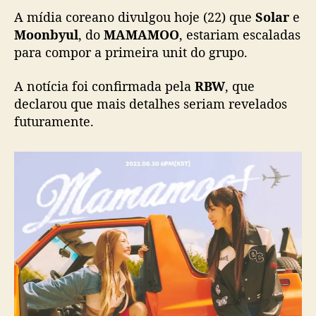
l
A mídia coreano divulgou hoje (22) que
Solar
e
a
n
Moonbyul
, do
MAMAMOO
, estariam escaladas
u
para compor a primeira unit do grupo.
n
c
A notícia foi confirmada pela
RBW
, que
i
declarou que mais detalhes seriam revelados
a
futuramente.
m
d
e
b
u
t
c
o
m
M
A
M
A