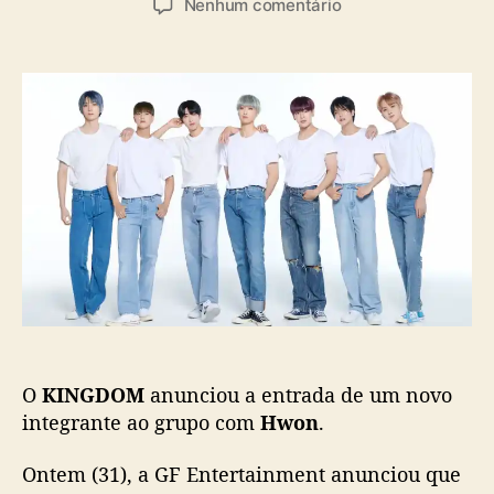
a
e
Nenhum comentário
t
t
s
m
o
a
K
r
d
I
d
e
N
o
p
G
p
u
D
o
b
O
s
l
M
t
i
a
c
n
a
u
ç
n
ã
c
o
i
a
O
KINGDOM
anunciou a entrada de um novo
n
o
integrante ao grupo com
Hwon
.
v
o
Ontem (31), a GF Entertainment anunciou que
i