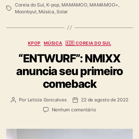
A
Coreia do Sul
,
K-pop
,
MAMAMOO
,
MAMAMOO+
,
T
M
Moonbyul
,
Música
,
Solar
a
A
g
M
s
O
O
C
KPOP
MÚSICA
🇰🇷 COREIA DO SUL
a
“ENTWURF”: NMIXX
t
e
anuncia seu primeiro
g
o
comeback
r
i
a
Por
Leticia Goncalves
22 de agosto de 2022
A
D
s
u
a
e
Nenhum comentário
t
t
m
o
a
“
r
d
E
d
e
N