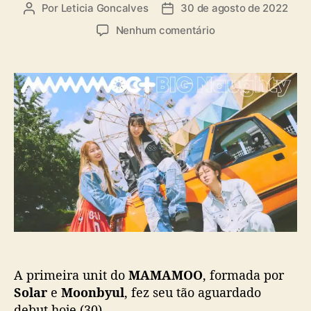
c
Por
Leticia Goncalves
30 de agosto de 2022
A
D
i
o
u
a
a
e
Nenhum comentário
m
t
t
s
m
o
o
a
M
s
r
d
A
f
d
e
M
ã
o
p
A
s
p
u
M
o
b
O
s
l
O
t
i
+
c
d
a
e
ç
b
ã
u
o
t
a
A primeira unit do
MAMAMOO
, formada por
c
o
Solar
e
Moonbyul
, fez seu tão aguardado
m
debut hoje (30).