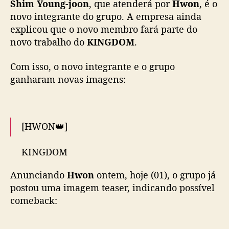
Shim Young-joon
, que atenderá por
Hwon
, é o
n
novo integrante do grupo. A empresa ainda
t
explicou que o novo membro fará parte do
e
novo trabalho do
KINGDOM
.
g
r
Com isso, o novo integrante e o grupo
a
n
ganharam novas imagens:
t
e
[HWON👑]
KINGDOM
훤 HWON
Anunciando
Hwon
ontem, hoje (01), o grupo já
2002.03.12
#KINGDOM
#킹덤
#HWON
#훤
postou uma imagem teaser, indicando possível
pic.twitter.com/UBt7tzhQsN
comeback:
— KINGDOM (@KINGDOM_GFent)
August
31, 2022