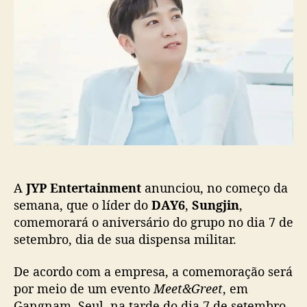
n
o
p
g
p
u
j
o
b
i
s
l
n
t
i
(
c
D
a
A
ç
Y
ã
6
o
)
c
A
JYP Entertainment
anunciou, no começo da
o
m
semana, que o líder do
DAY6
,
Sungjin
,
e
comemorará o aniversário do grupo no dia 7 de
m
setembro, dia de sua dispensa militar.
o
r
De acordo com a empresa, a comemoração será
a
por meio de um evento
Meet&Greet
, em
a
Gangnam, Seul, na tarde do dia 7 de setembro,
n