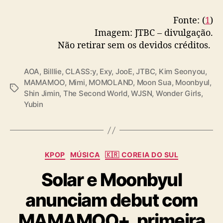
Fonte: (
1
)
Imagem: JTBC – divulgação.
Não retirar sem os devidos créditos.
AOA
,
Billlie
,
CLASS:y
,
Exy
,
JooE
,
JTBC
,
Kim Seonyou
,
MAMAMOO
,
Mimi
,
MOMOLAND
,
Moon Sua
,
Moonbyul
,
T
Shin Jimin
,
The Second World
,
WJSN
,
Wonder Girls
,
a
Yubin
g
s
C
KPOP
MÚSICA
🇰🇷 COREIA DO SUL
a
Solar e Moonbyul
t
e
anunciam debut com
g
o
MAMAMOO+, primeira
r