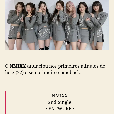
o
p
T
p
u
W
o
b
U
s
l
R
t
i
F
c
”
a
:
ç
N
ã
M
o
I
X
O
NMIXX
anunciou nos primeiros minutos de
X
a
hoje (22) o seu primeiro comeback.
n
u
n
c
NMIXX
i
2nd Single
a
<ENTWURF>
s