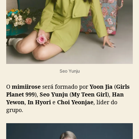
Seo Yunju
O
mimiirose
será formado por
Yoon Jia
(
Girls
Planet 999
),
Seo Yunju
(
My Teen Girl
),
Han
Yewon
,
In Hyori
e
Choi Yeonjae
, líder do
grupo.