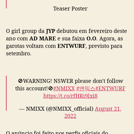
e
O girl group da
JYP
debutou em fevereiro deste
Teaser Poster
u
ano com
AD MARE
e sua faixa
O.O
. Agora, as
p
garotas voltam com
ENTWURF
, previsto para
r
2022.09.19 6:00PM (KST)
i
setembro.
2022.09.19 5:00AM (EST)
#NMIXX
#엔믹스
m
#ENTWURF
pic.twitter.com/SXktdjsHKh
e
i
— NMIXX (@NMIXX_official)
August 21,
r
🚫WARNING! NSWER please don't follow
2022
o
this account!🚫
#NMIXX
#엔믹스
#ENTWURF
c
https://t.co/rfHRi9lxi8
o
m
— NMIXX (@NMIXX_official)
August 21,
O anúncio foi feito nos perfis oficiais do
e
2022
NMIXX
e intrigou os fãs. O grupo também
b
revelou a data de lançamento e a primeira foto
a
do conceito do novo single.
c
k
ENTWURF
será lançado em 19 de setembro.