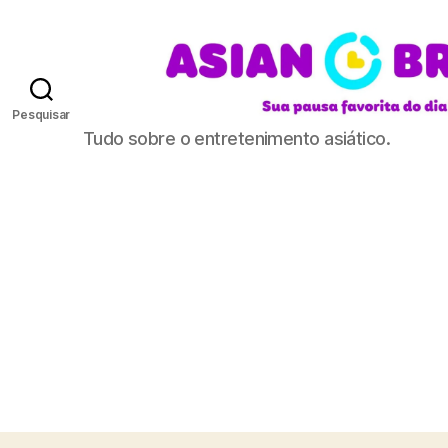
Pesquisar
A
Tudo sobre o entretenimento asiático.
S
I
A
N
B
R
E
A
K