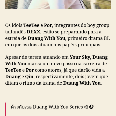
ç
,
ã
d
o
o
D
E
Os idols
TeeTee
e
Por
, integrantes do boy group
X
tailandês
DEXX
, estão se preparando para a
X
estreia de
Duang With You
, primeiro drama BL
,
em que os dois atuam nos papéis principais.
e
s
Apesar de terem atuando em
Your Sky
,
Duang
t
With You
marca um novo passo na carreira de
r
TeeTee
e
Por
como atores, já que darão vida a
e
Duang
e
Qin
, respectivamente, dois jovem que
l
a
ditam o ritmo da trama de
Duang With You
.
m
B
L
“
ด้วงกับเธอ Duang With You Series 🎨🎧
D