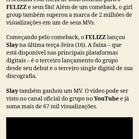
y
FELIZZ
e seus fãs! Além de um comeback, o girl
”
group também superou a marca de 2 milhões de
e
visualizações em um de seus MVs.
c
o
Começando pelo comeback, o
FELIZZ
lançou
m
Slay
na última terça-feira (16). A faixa – que
e
está disponível nas principais plataformas
m
digitais – é o terceiro lançamento do grupo
o
r
desde seu debut e o terceiro single digital de sua
a
discografia.
r
2
Slay
também ganhou um MV. O vídeo pode ser
m
visto no canal oficial do grupo no
YouTube
e já
i
soma mais de 67 mil visualizações.
l
h
õ
e
s