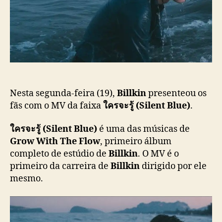
s
l
n
t
i
l
c
a
a
n
ç
ç
ã
a
o
M
V
d
Nesta segunda-feira (19),
Billkin
presenteou os
e
fãs com o MV da faixa
ใครจะรู้ (Silent Blue)
.
“
ใ
ใครจะรู้ (Silent Blue)
é uma das músicas de
ค
Grow With The Flow
, primeiro álbum
ร
completo de estúdio de
Billkin
. O MV é o
จ
primeiro da carreira de
Billkin
dirigido por ele
ะ
mesmo.
รู้
(
S
i