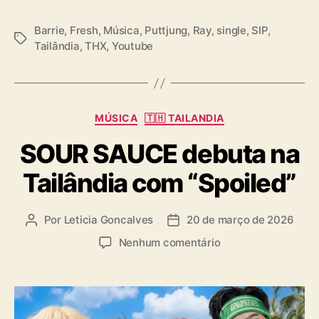
Barrie
,
Fresh
,
Música
,
Puttjung
,
Ray
,
single
,
SIP
,
T
Tailândia
,
THX
,
Youtube
a
g
s
C
MÚSICA
🇹🇭 TAILANDIA
a
SOUR SAUCE debuta na
t
e
Tailândia com “Spoiled”
g
o
r
Por
Leticia Goncalves
20 de março de 2026
A
D
i
u
a
a
e
Nenhum comentário
t
t
s
m
o
a
S
r
d
O
d
e
U
o
p