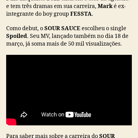
i
e tem três dramas em sua carreira,
Mark
é ex-
a
integrante do boy group
FESSTA
.
c
o
Como debut, o
SOUR SAUCE
escolheu o single
m
Spoiled
. Seu MV, lançado também no dia 18 de
“
março, já soma mais de 50 mil visualizações.
S
p
o
i
l
e
d
”
Para saber mais sobre a carreira do
SOUR