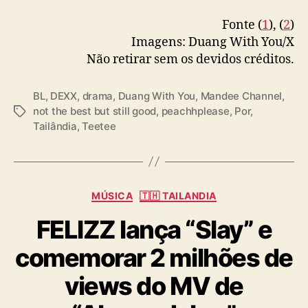
Fonte (
1
), (
2
)
Imagens: Duang With You/X
Não retirar sem os devidos créditos.
BL
,
DEXX
,
drama
,
Duang With You
,
Mandee Channel
,
not the best but still good
,
peachhplease
,
Por
,
T
Tailândia
,
Teetee
a
g
s
C
MÚSICA
🇹🇭 TAILANDIA
a
FELIZZ lança “Slay” e
t
e
comemorar 2 milhões de
g
o
views do MV de
r
i