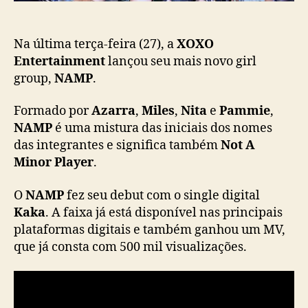
o
t
e
r
Na última terça-feira (27), a
XOXO
t
Entertainment
lançou seu mais novo girl
a
group,
NAMP
.
i
n
Formado por
Azarra
,
Miles
,
Nita
e
Pammie
,
m
NAMP
é uma mistura das iniciais dos nomes
e
das integrantes e significa também
Not A
n
Minor Player
.
t
d
e
O
NAMP
fez seu debut com o single digital
b
Kaka
. A faixa já está disponível nas principais
u
plataformas digitais e também ganhou um MV,
t
que já consta com 500 mil visualizações.
a
o
g
i