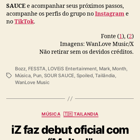
SAUCE
e acompanhar seus próximos passos,
acompanhe os perfis do grupo no
Instagram
e
no
TikTok
.
Fonte (
1
), (
2
)
Imagens: WanLove Music/X
Não retirar sem os devidos créditos.
Bozz
,
FESSTA
,
LOVEiS Entertainment
,
Mark
,
Month
,
Música
,
Pun
,
SOUR SAUCE
,
Spoiled
,
Tailândia
,
T
WanLove Music
a
g
s
C
MÚSICA
🇹🇭 TAILANDIA
a
iZ faz debut oficial com
t
e