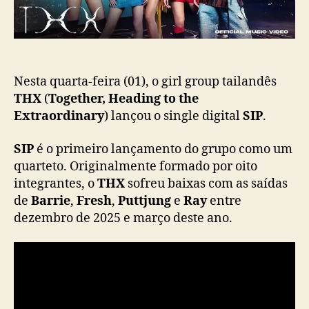
l
ç
a
ã
n
o
ç
a
p
Nesta quarta-feira (01), o girl group tailandês
r
THX
(
Together, Heading to the
i
Extraordinary
) lançou o single digital
SIP
.
m
e
SIP
é o primeiro lançamento do grupo como um
i
quarteto. Originalmente formado por oito
r
integrantes, o
THX
sofreu baixas com as saídas
o
de
Barrie
,
Fresh
,
Puttjung
e
Ray
entre
s
dezembro de 2025 e março deste ano.
i
n
g
l
e
c
o