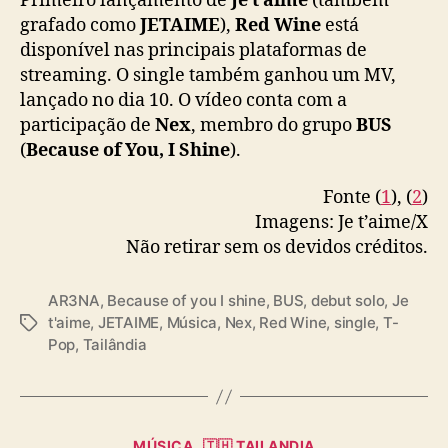
Primeiro lançamento de
Je t’aime
(também
R
grafado como
JETAIME
),
Red Wine
está
e
disponível nas principais plataformas de
d
W
streaming. O single também ganhou um MV,
i
lançado no dia 10. O vídeo conta com a
n
participação de
Nex
, membro do grupo
BUS
e
(
Because of You, I Shine
).
”
Fonte (
1
), (
2
)
Imagens: Je t’aime/X
Não retirar sem os devidos créditos.
AR3NA
,
Because of you I shine
,
BUS
,
debut solo
,
Je
t'aime
,
JETAIME
,
Música
,
Nex
,
Red Wine
,
single
,
T-
T
Pop
,
Tailândia
a
g
s
C
MÚSICA
🇹🇭 TAILANDIA