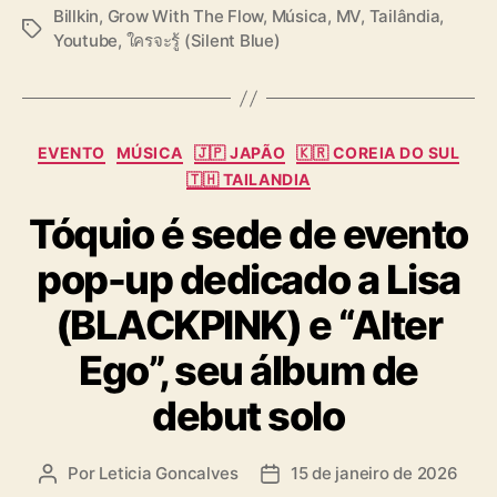
Billkin
,
Grow With The Flow
,
Música
,
MV
,
Tailândia
,
T
Youtube
,
ใครจะรู้ (Silent Blue)
a
g
s
C
EVENTO
MÚSICA
🇯🇵 JAPÃO
🇰🇷 COREIA DO SUL
a
🇹🇭 TAILANDIA
t
Tóquio é sede de evento
e
g
pop-up dedicado a Lisa
o
r
(BLACKPINK) e “Alter
i
a
Ego”, seu álbum de
s
debut solo
Por
Leticia Goncalves
15 de janeiro de 2026
A
D