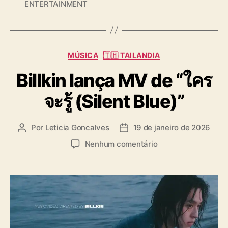
ENTERTAINMENT
a
g
s
C
MÚSICA
🇹🇭 TAILANDIA
a
Billkin lança MV de “ใคร
t
e
จะรู้ (Silent Blue)”
g
o
r
Por
Leticia Goncalves
19 de janeiro de 2026
A
D
i
u
a
a
e
Nenhum comentário
t
t
s
m
o
a
B
r
d
i
d
e
l
o
p
l
p
u
k
o
b
i