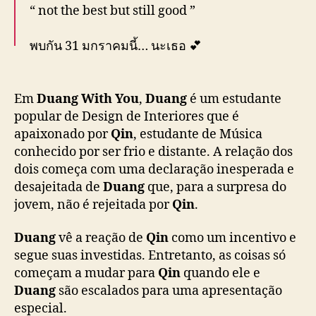
u
“ not the best but still good ”
a
n
พบกัน 31 มกราคมนี้… นะเธอ 💕
g
W
i
31 JAN DUANG WITH YOU
#31มกรามีด้วงกับ
t
Em
Duang With You
,
Duang
é um estudante
เธอ
#ด้วงกับเธอSeries
#DuangWithYouSeries
h
popular de Design de Interiores que é
#MandeeWork
Y
apaixonado por
Qin
, estudante de Música
pic.twitter.com/mZW3ruOW21
o
conhecido por ser frio e distante. A relação dos
u
— ด้วงกับเธอ | Duang With You Series
dois começa com uma declaração inesperada e
”
(@DuangWithYou)
January 5, 2026
desajeitada de
Duang
que, para a surpresa do
jovem, não é rejeitada por
Qin
.
Duang
vê a reação de
Qin
como um incentivo e
segue suas investidas. Entretanto, as coisas só
começam a mudar para
Qin
quando ele e
Duang
são escalados para uma apresentação
especial.