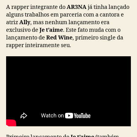
3
A rapper integrante do
AR3NA
já tinha lançado
N
alguns trabalhos em parceria com a cantora e
A
atriz
Ally
, mas nenhum lançamento era
)
exclusivo de
Je t’aime
. Este fato muda com o
f
lançamento de
Red Wine
, primeiro single da
a
rapper inteiramente seu.
z
d
e
b
u
t
s
o
l
o
c
o
m
“