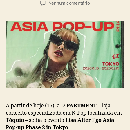
u
a
e
Nenhum comentário
t
t
m
o
a
T
r
d
ó
d
e
q
o
p
u
p
u
i
o
b
o
s
l
é
t
i
s
c
e
a
d
ç
e
ã
d
o
e
e
v
A partir de hoje (15), a
D’PARTMENT
– loja
e
conceito especializada em K-Pop localizada em
n
Tóquio
– sedia o evento
Lisa Alter Ego Asia
t
Pop-up Phase 2 in Tokyo
.