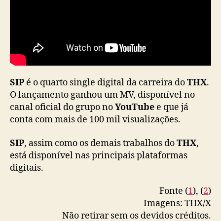
m
n
o
v
a
f
o
SIP
é o quarto single digital da carreira do
THX
.
r
O lançamento ganhou um MV, disponível no
m
canal oficial do grupo no
YouTube
e que já
a
ç
conta com mais de 100 mil visualizações.
ã
o
SIP
, assim como os demais trabalhos do
THX
,
está disponível nas principais plataformas
digitais.
Fonte (
1
), (
2
)
Imagens: THX/X
Não retirar sem os devidos créditos.