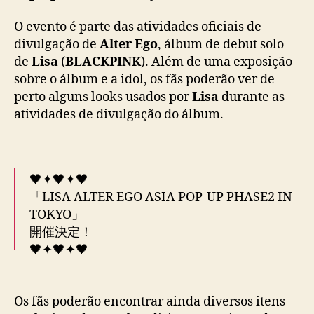
o
p
O evento é parte das atividades oficiais de
o
divulgação de
Alter Ego
, álbum de debut solo
p
de
Lisa
(
BLACKPINK
). Além de uma exposição
-
sobre o álbum e a idol, os fãs poderão ver de
u
p
perto alguns looks usados por
Lisa
durante as
d
atividades de divulgação do álbum.
e
d
i
c
🖤✦🖤✦🖤
a
「LISA ALTER EGO ASIA POP-UP PHASE2 IN
d
TOKYO」
o
開催決定！
a
L
🖤✦🖤✦🖤
i
s
BLACKPINK・LISAのソロアルバム『ALTER
a
Os fãs poderão encontrar ainda diversos itens
EGO』の世界観を体感できる期間限定POP-UP
(