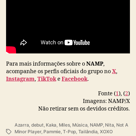
r
l
g
r
o
u
p
N
A
M
Para mais informações sobre o
NAMP
,
P
acompanhe os perfis oficiais do grupo no
X
,
Instagram
,
TikTok
e
Facebook
.
Fonte (
1
), (
2
)
Imagens: NAMP/X
Não retirar sem os devidos créditos.
Azarra
,
debut
,
Kaka
,
Miles
,
Música
,
NAMP
,
Nita
,
Not A
Minor Player
,
Pammie
,
T-Pop
,
Tailândia
,
XOXO
T