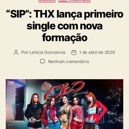
a
“SIP”: THX lança primeiro
t
e
single com nova
g
o
formação
r
i
a
Por
Leticia Goncalves
1 de abril de 2026
A
D
s
u
a
e
Nenhum comentário
t
t
m
o
a
“
r
d
S
d
e
I
o
p
P
p
u
”
o
b
:
s
l
T
t
i
H
c
X
a