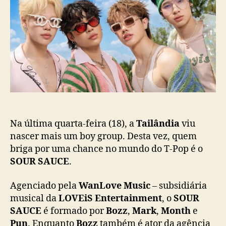
R
p
u
S
o
b
A
s
l
U
t
i
C
c
E
a
d
ç
e
ã
b
o
u
t
a
Na última quarta-feira (18), a
Tailândia
viu
n
nascer mais um boy group. Desta vez, quem
a
briga por uma chance no mundo do T-Pop é o
T
SOUR SAUCE
.
a
i
Agenciado pela
WanLove Music
– subsidiária
l
musical da
LOVEiS Entertainment
, o
SOUR
â
SAUCE
é formado por
Bozz
,
Mark
,
Month
e
n
Pun
. Enquanto
Bozz
também é ator da agência
d