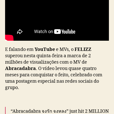
d
e
v
i
e
w
s
d
o
E falando em
YouTube
e MVs, o
FELIZZ
M
superou nesta quinta-feira a marca de 2
V
milhões de visualizações com o MV de
d
Abracadabra
. O vídeo levou quase quatro
e
meses para conquistar o feito, celebrado com
“
uma postagem especial nas redes sociais do
A
b
grupo.
r
a
c
a
“Abracadabra จงรัก จงหลง” just hit 2 MILLION