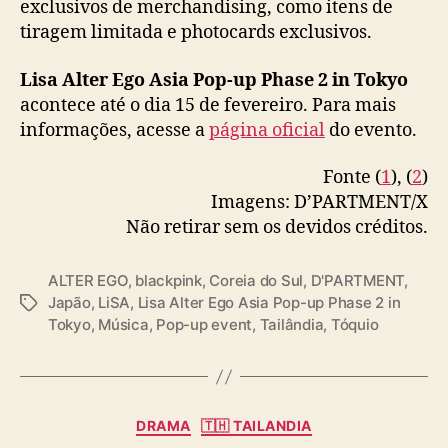
exclusivos de merchandising, como itens de
が、東京にて開催決定✨
B
tiragem limitada e photocards exclusivos.
L
本POP-UPでは、LISAが実際にステージやPVで
A
Lisa Alter Ego Asia Pop-up Phase 2 in Tokyo
着用した衣装を展示！
C
acontece até o dia 15 de fevereiro. Para mais
K
楽曲ごとに異なる表情を見せる『ALTER…
P
informações, acesse a
página oficial
do evento.
pic.twitter.com/dxRc6qY1Bq
I
N
— D'PARTMENT Official (@d_dpartment)
Fonte (
1
), (
2
)
K
January 9, 2026
Imagens: D’PARTMENT/X
)
Não retirar sem os devidos créditos.
e
“
A
ALTER EGO
,
blackpink
,
Coreia do Sul
,
D'PARTMENT
,
l
Japão
,
LiSA
,
Lisa Alter Ego Asia Pop-up Phase 2 in
T
t
Tokyo
,
Música
,
Pop-up event
,
Tailândia
,
Tóquio
a
e
g
r
s
E
g
C
DRAMA
🇹🇭 TAILANDIA
o
a