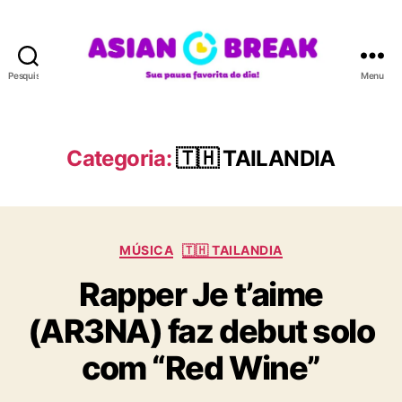
Pesquisar
Menu
A
S
I
A
Categoria:
🇹🇭 TAILANDIA
N
B
R
E
C
A
MÚSICA
🇹🇭 TAILANDIA
a
K
Rapper Je t’aime
t
e
(AR3NA) faz debut solo
g
o
com “Red Wine”
r
i