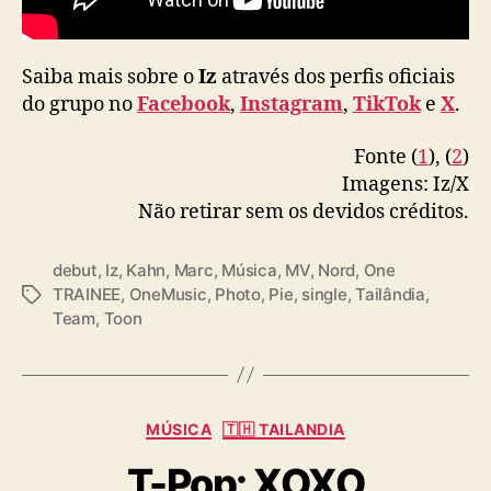
Saiba mais sobre o
Iz
através dos perfis oficiais
do grupo no
Facebook
,
Instagram
,
TikTok
e
X
.
Fonte (
1
), (
2
)
Imagens: Iz/X
Não retirar sem os devidos créditos.
debut
,
Iz
,
Kahn
,
Marc
,
Música
,
MV
,
Nord
,
One
TRAINEE
,
OneMusic
,
Photo
,
Pie
,
single
,
Tailândia
,
T
Team
,
Toon
a
g
s
C
MÚSICA
🇹🇭 TAILANDIA
a
T-Pop: XOXO
t