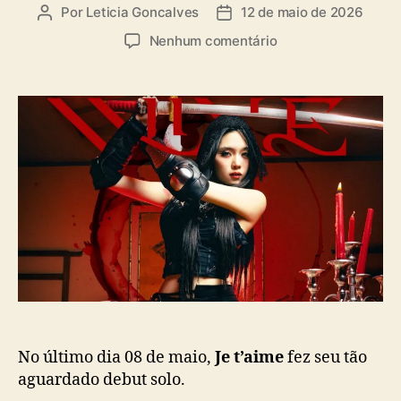
a
Por
Leticia Goncalves
12 de maio de 2026
A
D
s
u
a
e
Nenhum comentário
t
t
m
o
a
R
r
d
a
d
e
p
o
p
p
p
u
e
o
b
r
s
l
J
t
i
e
c
t
a
’
ç
a
ã
i
o
m
e
(
No último dia 08 de maio,
Je t’aime
fez seu tão
A
aguardado debut solo.
R