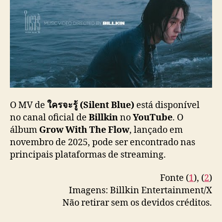
l
e
n
t
B
l
u
e
)
”
O MV de
ใครจะรู้ (Silent Blue)
está disponível
no canal oficial de
Billkin
no
YouTube
. O
álbum
Grow With The Flow
, lançado em
novembro de 2025, pode ser encontrado nas
principais plataformas de streaming.
Fonte (
1
), (
2
)
Imagens: Billkin Entertainment/X
Não retirar sem os devidos créditos.