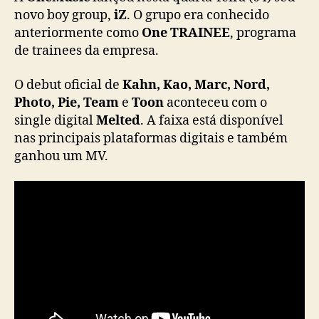
a
novo boy group,
iZ
. O grupo era conhecido
l
anteriormente como
One TRAINEE
, programa
c
de trainees da empresa.
o
m
O debut oficial de
Kahn, Kao, Marc, Nord,
“
Photo, Pie, Team
e
Toon
aconteceu com o
M
single digital
Melted
. A faixa está disponível
e
nas principais plataformas digitais e também
l
t
ganhou um MV.
e
d
”