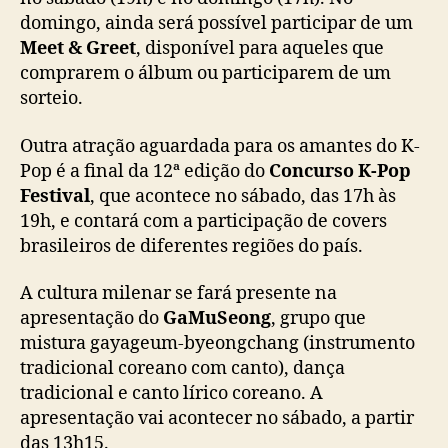
o
domingo, ainda será possível participar de um
B
Meet & Greet
, disponível para aqueles que
o
comprarem o álbum ou participarem de um
m
sorteio.
R
e
Outra atração aguardada para os amantes do K-
t
Pop é a final da 12ª edição do
Concurso K-Pop
i
r
Festival
, que acontece no sábado, das 17h às
o
19h, e contará com a participação de covers
brasileiros de diferentes regiões do país.
A cultura milenar se fará presente na
apresentação do
GaMuSeong
, grupo que
mistura gayageum-byeongchang (instrumento
tradicional coreano com canto), dança
tradicional e canto lírico coreano. A
apresentação vai acontecer no sábado, a partir
das 13h15.