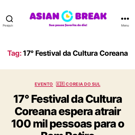
Pesquisar
Menu
A
S
I
A
Tag:
17° Festival da Cultura Coreana
N
B
R
E
C
A
EVENTO
🇰🇷 COREIA DO SUL
a
K
17° Festival da Cultura
t
e
Coreana espera atrair
g
o
100 mil pessoas para o
r
i