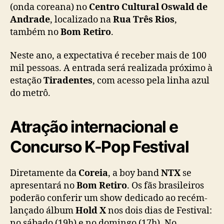
r
(onda coreana) no
Centro Cultural Oswald de
a
Andrade
, localizado na
Rua Três Rios
,
i
também no
Bom Retiro
.
r
1
Neste ano, a expectativa é receber mais de 100
0
mil pessoas. A entrada será realizada próximo à
0
m
estação
Tiradentes
, com acesso pela linha azul
i
do metrô.
l
p
Atração internacional e
e
s
Concurso K-Pop Festival
s
o
a
Diretamente da
Coreia
, a boy band
NTX
se
s
apresentará no
Bom Retiro
. Os fãs brasileiros
p
poderão conferir um show dedicado ao recém-
a
lançado álbum
Hold X
nos dois dias de Festival:
r
a
no sábado (19h) e no domingo (17h). No