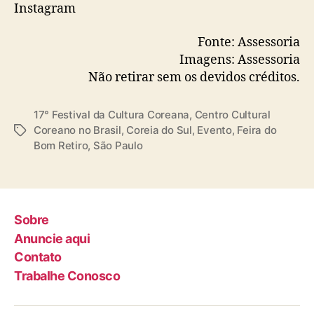
Instagram
Fonte: Assessoria
Imagens: Assessoria
Não retirar sem os devidos créditos.
17° Festival da Cultura Coreana
,
Centro Cultural
Coreano no Brasil
,
Coreia do Sul
,
Evento
,
Feira do
T
Bom Retiro
,
São Paulo
a
g
s
Sobre
Anuncie aqui
Contato
Trabalhe Conosco