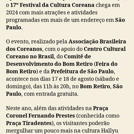
l
o
17º Festival da Cultura Coreana
chega em
t
2024 com mais atrações e atividades
u
programadas em mais de um endereço em
São
r
Paulo
.
a
C
O evento, realizado pela
Associação Brasileira
o
dos Coreanos
, com o apoio do
Centro Cultural
r
Coreano no Brasil
, do
Comitê de
e
a
Desenvolvimento do Bom Retiro
(
Feira do
n
Bom Retiro
) e da
Prefeitura de São Paulo
,
a
acontece nos dias 17 e 18 de agosto (sábado e
e
domingo), das 11h às 20h, no
Bom Retiro
,
São
s
Paulo
, com entrada gratuita.
p
e
Neste ano, além das atividades na
Praça
r
Coronel Fernando Prestes
(conhecida como
a
a
Praça Tiradentes
), os visitantes poderão
t
mergulhar um pouco mais na cultura Hallyu