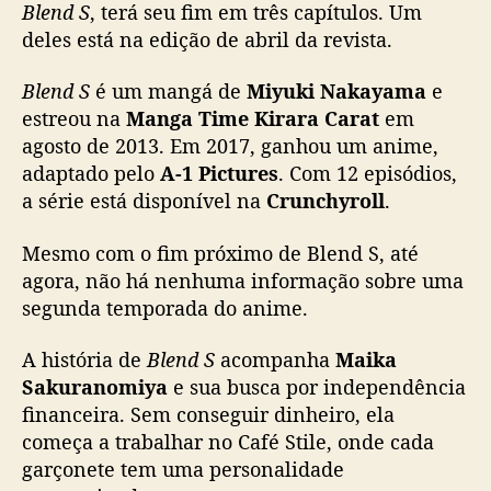
Blend S
, terá seu fim em três capítulos. Um
r
deles está na edição de abril da revista.
ê
s
Blend S
é um mangá de
Miyuki Nakayama
e
c
estreou na
Manga Time Kirara Carat
a
em
p
agosto de 2013. Em 2017, ganhou um anime,
í
adaptado pelo
A-1 Pictures
. Com 12 episódios,
t
a série está disponível na
Crunchyroll
.
u
l
Mesmo com o fim próximo de Blend S, até
o
agora, não há nenhuma informação sobre uma
s
segunda temporada do anime.
d
e
A história de
Blend S
acompanha
Maika
s
e
Sakuranomiya
e sua busca por independência
u
financeira. Sem conseguir dinheiro, ela
f
começa a trabalhar no Café Stile, onde cada
i
garçonete tem uma personalidade
m