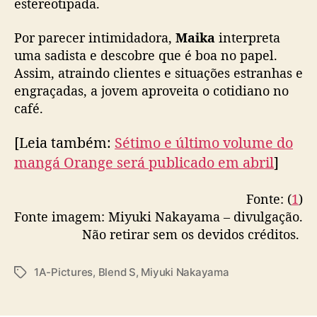
estereotipada.
Por parecer intimidadora,
Maika
interpreta
uma sadista e descobre que é boa no papel.
Assim, atraindo clientes e situações estranhas e
engraçadas, a jovem aproveita o cotidiano no
café.
[Leia também:
Sétimo e último volume do
mangá Orange será publicado em abril
]
Fonte: (
1
)
Fonte imagem: Miyuki Nakayama – divulgação.
Não retirar sem os devidos créditos.
1A-Pictures
,
Blend S
,
Miyuki Nakayama
T
a
g