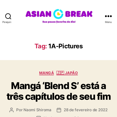
Pesquisar
Menu
A
S
I
A
Tag:
1A-Pictures
N
B
R
E
C
A
MANGÁ
🇯🇵 JAPÃO
a
K
Mangá ‘Blend S’ está a
t
e
três capítulos de seu fim
g
o
r
Por
Naomi Shiroma
28 de fevereiro de 2022
A
D
i
u
a