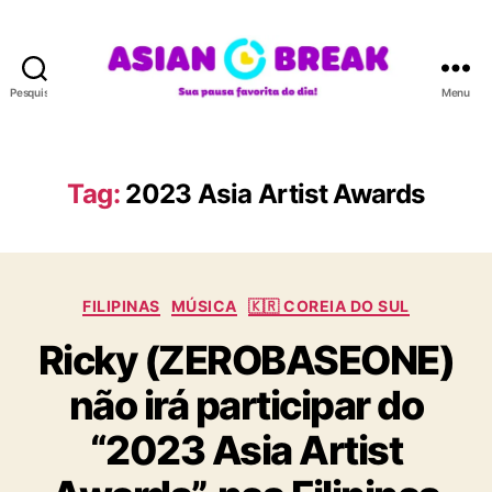
Pesquisar
Menu
A
S
I
A
Tag:
2023 Asia Artist Awards
N
B
R
E
C
A
FILIPINAS
MÚSICA
🇰🇷 COREIA DO SUL
a
K
Ricky (ZEROBASEONE)
t
e
não irá participar do
g
o
“2023 Asia Artist
r
i