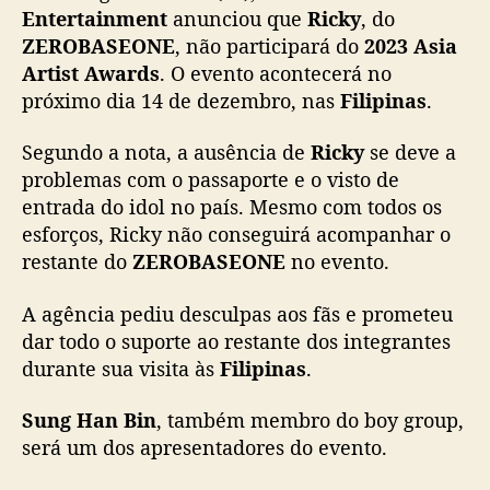
N
Entertainment
anunciou que
Ricky
, do
E
ZEROBASEONE
, não participará do
2023 Asia
)
Artist Awards
. O evento acontecerá no
n
próximo dia 14 de dezembro, nas
Filipinas
.
ã
o
Segundo a nota, a ausência de
Ricky
se deve a
i
problemas com o passaporte e o visto de
r
entrada do idol no país. Mesmo com todos os
á
p
esforços, Ricky
não conseguirá acompanhar o
a
restante do
ZEROBASEONE
no evento.
r
t
A agência pediu desculpas aos fãs e prometeu
i
dar todo o suporte ao restante dos integrantes
c
durante sua visita às
Filipinas
.
i
p
Sung Han Bin
, também membro do boy group,
a
será um dos apresentadores do evento.
r
d