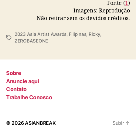
o
Fonte (
1
)
“
Imagens: Reprodução
2
Não retirar sem os devidos créditos.
0
2
2023 Asia Artist Awards
,
Filipinas
,
Ricky
,
3
T
ZEROBASEONE
A
a
s
g
i
s
a
A
Sobre
r
Anuncie aqui
t
i
Contato
s
Trabalhe Conosco
t
A
w
a
© 2026
ASIANBREAK
Subir
↑
r
d