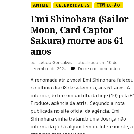
ANIME
CELEBRIDADES
🇯🇵 JAPÃO
Emi Shinohara (Sailor
Moon, Card Captor
Sakura) morre aos 61
anos
por
Leticia Goncalves
atualizado em
10 de
em
setembro de 2024
Deixe um comentário
Emi
A renomada atriz vocal Emi Shinohara faleceu
Shinoh
no último dia 08 de setembro, aos 61 anos. A
(Sailor
Moon,
informação foi compartilhada hoje (10) pela 8
Card
Produce, agência da atriz. Segundo a nota
Captor
publicada no site oficial da agência, Emi
Sakura
Shinohara vinha tratando uma doença não
morre
aos
informada já há algum tempo. Infelizmente, a
61