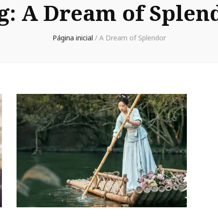
g:
A Dream of Splen
Página inicial
/
A Dream of Splendor