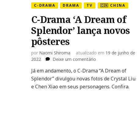
C-DRAMA
DRAMA
TV
🇨🇳 CHINA
C-Drama ‘A Dream of
Splendor’ lança novos
pôsteres
por
Naomi Shiroma
atualizado em
19 de junho de
em
2022
Deixe um comentário
C-
Já em andamento, o C-Drama “A Dream of
Drama
Splendor” divulgou novas fotos de Crystal Liu
‘A
Dream
e Chen Xiao em seus personagens. Confira.
of
Splendor’
lança
novos
pôsteres