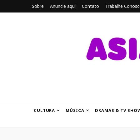
Sobre
Anuncie aqui
Contato
Trabalhe Conosc
ASIANBRE
Tudo sobre o entretenimento asiático.
CULTURA
MÚSICA
DRAMAS & TV SHO