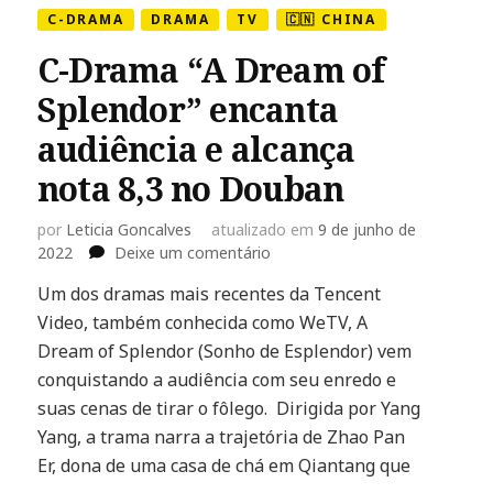
C-DRAMA
DRAMA
TV
🇨🇳 CHINA
C-Drama “A Dream of
Splendor” encanta
audiência e alcança
nota 8,3 no Douban
por
Leticia Goncalves
atualizado em
9 de junho de
em
2022
Deixe um comentário
C-
Um dos dramas mais recentes da Tencent
Drama
Video, também conhecida como WeTV, A
“A
Dream
Dream of Splendor (Sonho de Esplendor) vem
of
conquistando a audiência com seu enredo e
Splendor”
suas cenas de tirar o fôlego. Dirigida por Yang
encanta
Yang, a trama narra a trajetória de Zhao Pan
audiência
e
Er, dona de uma casa de chá em Qiantang que
alcança