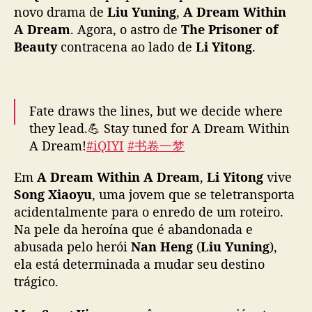
s
novo drama de
Liu Yuning
,
A Dream Within
o
A Dream
. Agora, o astro de
The Prisoner of
n
Beauty
contracena ao lado de
Li Yitong
.
e
r
o
f
Fate draws the lines, but we decide where
B
they lead.💪 Stay tuned for A Dream Within
e
A Dream!
#iQIYI
#书卷一梦
a
#ADreamWithinADream
#李一桐
u
#LiYitong
#
Em
A Dream Within A Dream
,
Li Yitong
vive
t
刘宇宁
#LiuYuning
#祝绪丹
#ZhuXudan
#王以
y
Song Xiaoyu
, uma jovem que se teletransporta
纶
#WangYilun
#王佑硕
#WangYoushuo
#王成
”
acidentalmente para o enredo de um roteiro.
思
#WangChengSi
#苏梦芸
#SuMengyun
#昌
,
Na pele da heroína que é abandonada e
隆
…
pic.twitter.com/lMsdu2cXBU
L
abusada pelo herói
Nan Heng
(
Liu Yuning
),
i
— iQIYI (@iQIYI)
June 19, 2025
ela está determinada a mudar seu destino
u
trágico.
Y
u