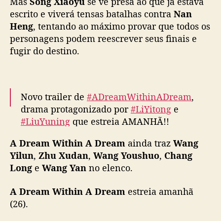
Mas
Song Xiaoyu
se vê presa ao que já estava
n
escrito e viverá tensas batalhas contra
i
Nan
n
Heng
, tentando ao máximo provar que todos os
g
personagens podem reescrever seus finais e
e
fugir do destino.
s
t
á
d
Novo trailer de
#ADreamWithinADream
,
e
drama protagonizado por
#LiYitong
e
v
#LiuYuning
que estreia AMANHÃ!!
o
l
#书卷一梦
#李一桐
#刘宇宁
#摩登兄弟刘宇宁
A Dream Within A Dream
ainda traz
Wang
t
pic.twitter.com/klSMiSlIjo
a
Yilun
,
Zhu Xudan
,
Wang Youshuo
,
Chang
e
— Liu Yuning Brasil💛 (@LiuYuningBrasil)
Long
e
Wang Yan
no elenco.
m
June 25, 2025
“
A Dream Within A Dream
estreia amanhã
A
(26).
D
r