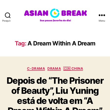
Pesquisar
Menu
A
S
I
A
Tag:
A Dream Within A Dream
N
B
R
E
C
A
C-DRAMA
DRAMA
🇨🇳 CHINA
a
K
Depois de “The Prisoner
t
e
of Beauty”, Liu Yuning
g
o
está de volta em “A
r
i