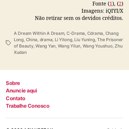
Fonte (
1
), (
2
)
e
Imagens: iQIYI/X
a
Não retirar sem os devidos créditos.
m
W
i
A Dream Within A Dream
,
C-Drama
,
Cdrama
,
Chang
t
Long
,
China
,
drama
,
Li Yitong
,
Liu Yuning
,
The Prisoner
T
h
of Beauty
,
Wang Yan
,
Wang Yilun
,
Wang Youshuo
,
Zhu
a
i
Xudan
g
n
s
A
D
r
e
Sobre
a
Anuncie aqui
m
Contato
”
Trabalhe Conosco