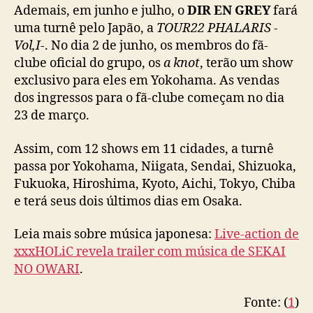
ã
Ademais, em junho e julho, o
DIR EN GREY
fará
o
uma turnê pelo Japão, a
TOUR22 PHALARIS -
Vol,I-
. No dia 2 de junho, os membros do fã-
clube oficial do grupo, os
a knot
, terão um show
exclusivo para eles em Yokohama. As vendas
dos ingressos para o fã-clube começam no dia
23 de março.
Assim, com 12 shows em 11 cidades, a turnê
passa por Yokohama, Niigata, Sendai, Shizuoka,
Fukuoka, Hiroshima, Kyoto, Aichi, Tokyo, Chiba
e terá seus dois últimos dias em Osaka.
Leia mais sobre música japonesa:
Live-action de
xxxHOLiC revela trailer com música de SEKAI
NO OWARI
.
Fonte: (
1
)