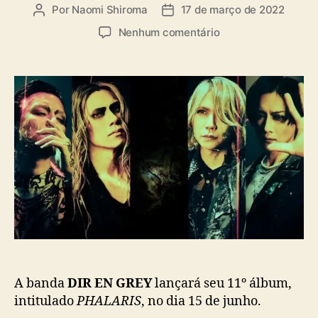
a
Por
Naomi Shiroma
17 de março de 2022
A
D
s
u
a
e
Nenhum comentário
t
t
m
o
a
D
r
d
I
d
e
R
o
p
E
p
u
N
o
b
G
s
l
R
t
i
E
c
Y
a
a
ç
n
ã
u
o
n
c
i
A banda
DIR EN GREY
lançará seu 11º álbum,
a
intitulado
PHALARIS
, no dia 15 de junho.
1