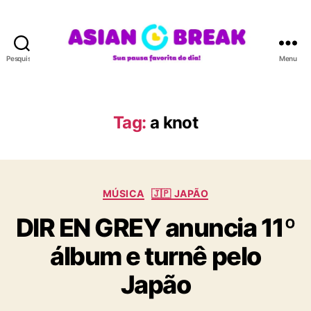
Pesquisar
Menu
A
S
I
A
Tag:
a knot
N
B
R
E
C
A
MÚSICA
🇯🇵 JAPÃO
a
K
DIR EN GREY anuncia 11º
t
e
álbum e turnê pelo
g
o
Japão
r
i