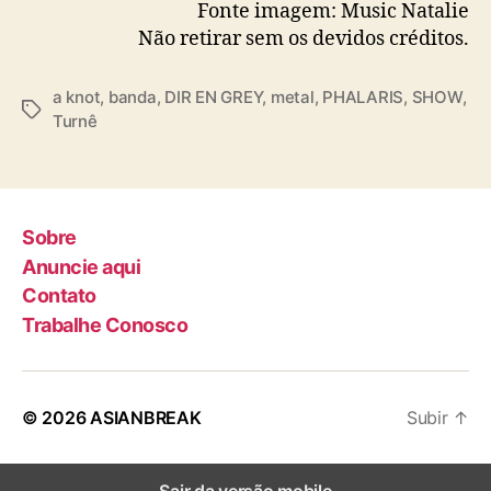
Fonte imagem: Music Natalie
Não retirar sem os devidos créditos.
a knot
,
banda
,
DIR EN GREY
,
metal
,
PHALARIS
,
SHOW
,
T
Turnê
a
g
s
Sobre
Anuncie aqui
Contato
Trabalhe Conosco
© 2026
ASIANBREAK
Subir
↑
Sair da versão mobile