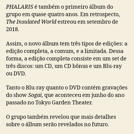
1
PHALARIS
é também o primeiro álbum do
º
grupo em quase quatro anos. Em retrospecto,
á
The Insulated World
estreou em setembro de
l
2018.
b
u
Assim, o novo álbum tem três tipos de edições: a
m
e
edição completa, a comum, e a limitada. Dessa
t
forma, a edição completa consiste em um set de
u
três discos: um CD, um CD bônus e um Blu-ray
r
ou DVD.
n
ê
Tanto o Blu-ray quanto o DVD contém gravações
p
do show
Sogai
, que aconteceu em junho do ano
e
passado no Tokyo Garden Theater.
l
o
J
O grupo também revelou que mais detalhes
a
sobre o álbum serão revelados no futuro.
p