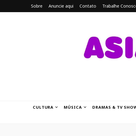
Sobre
Anuncie aqui
Contato
Trabalhe Conosc
ASIANBRE
Tudo sobre o entretenimento asiático.
CULTURA
MÚSICA
DRAMAS & TV SHO