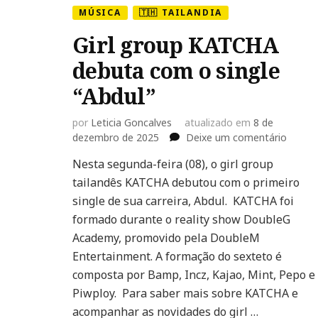
MÚSICA
🇹🇭 TAILANDIA
Girl group KATCHA
debuta com o single
“Abdul”
por
Leticia Goncalves
atualizado em
8 de
em
dezembro de 2025
Deixe um comentário
Girl
Nesta segunda-feira (08), o girl group
group
tailandês KATCHA debutou com o primeiro
KATCH
debut
single de sua carreira, Abdul. KATCHA foi
com
formado durante o reality show DoubleG
o
Academy, promovido pela DoubleM
single
Entertainment. A formação do sexteto é
“Abdul”
composta por Bamp, Incz, Kajao, Mint, Pepo e
Piwploy. Para saber mais sobre KATCHA e
acompanhar as novidades do girl …