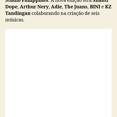
Studio Philippines
. A nova edição terá
Shanti
a
Dope
,
Arthur Nery
,
Adie
,
The Juans
,
BINI
e
KZ
s
Tandingan
colaborando na criação de seis
a
músicas.
n
u
n
c
i
a
p
a
r
t
i
c
i
p
a
n
t