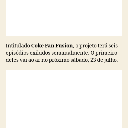
e
s
d
a
s
e
x
Intitulado
Coke Fan Fusion
, o projeto terá seis
t
a
episódios exibidos semanalmente. O primeiro
t
deles vai ao ar no próximo sábado, 23 de julho.
e
m
p
o
r
a
d
a