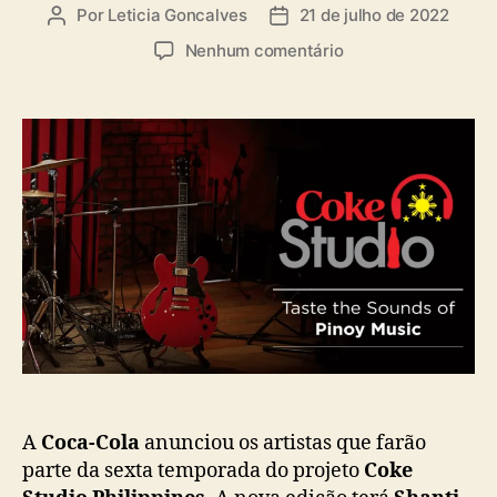
a
Por
Leticia Goncalves
21 de julho de 2022
A
D
s
u
a
e
Nenhum comentário
t
t
m
o
a
C
r
d
o
d
e
k
o
p
e
p
u
S
o
b
t
s
l
u
t
i
d
c
i
a
o
ç
F
ã
i
o
l
i
p
A
Coca-Cola
anunciou os artistas que farão
i
parte da sexta temporada do projeto
Coke
n