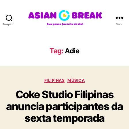
Pesquisar
Menu
A
S
I
A
Tag:
Adie
N
B
R
E
C
A
FILIPINAS
MÚSICA
a
K
Coke Studio Filipinas
t
e
anuncia participantes da
g
o
sexta temporada
r
i