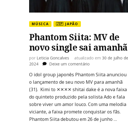
MÚSICA
🇯🇵 JAPÃO
Phantom Siita: MV de
novo single sai amanhã
por
Leticia Goncalves
atualizado em
30 de julho d
em
2024
Deixe um comentário
Phantom
O idol group japonês Phantom Siita anunciou
Siita:
o lançamento de seu novo MV para amanhã
MV
de
(31). Kimi to ✕✕✕✕ shitai dake é a nova faixa
novo
do quinteto produzido pela solista Ado e fala
single
sobre viver um amor louco. Com uma melodia
sai
viciante, a faixa promete conquistar os fãs.
amanhã
Phantom Siita debutou em 26 de junho …