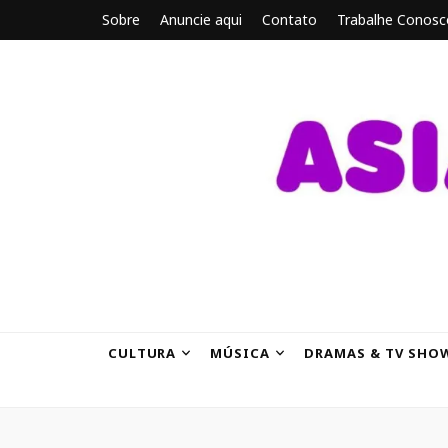
Sobre
Anuncie aqui
Contato
Trabalhe Conosc
ASIANBRE
Tudo sobre o entretenimento asiático.
CULTURA
MÚSICA
DRAMAS & TV SHO