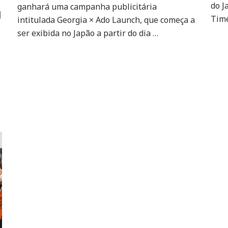
do J
ganhará uma campanha publicitária
de
別
bebidas
Tim
intitulada Georgia × Ado Launch, que começa a
à
ser exibida no Japão a partir do dia …
base
de
café
da
Coca-
Cola