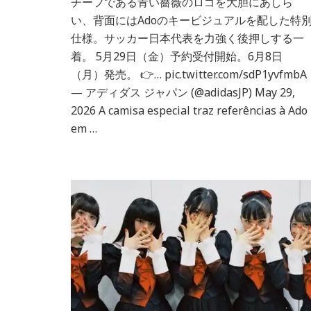
チーフである青い薔薇のロゴを大胆にあしら
com
い、背面にはAdoのキービジュアルを配した特
Ado
仕様。サッカー日本代表を力強く後押しする一
着。​ 5月29日（金）予約受付開始。6月8日
（月）発売。​ 👉… pic.twitter.com/sdP1yvfmbA
— アディダス ジャパン (@adidasJP) May 29,
2026 A camisa especial traz referências à Ado
em …