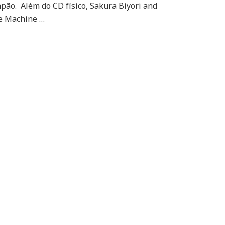
em
apão. Além do CD físico, Sakura Biyori and
parceria
e Machine …
com
Hatsune
Miku