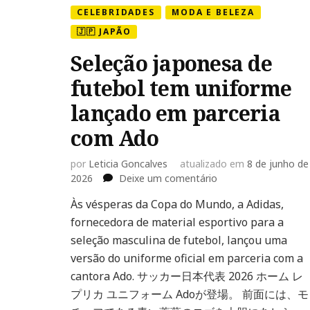
CELEBRIDADES
MODA E BELEZA
🇯🇵 JAPÃO
Seleção japonesa de
futebol tem uniforme
lançado em parceria
com Ado
por
Leticia Goncalves
atualizado em
8 de junho de
em
2026
Deixe um comentário
Seleção
Às vésperas da Copa do Mundo, a Adidas,
japonesa
fornecedora de material esportivo para a
de
futebol
seleção masculina de futebol, lançou uma
tem
versão do uniforme oficial em parceria com a
uniforme
cantora Ado. サッカー日本代表 2026 ホーム レ
lançado
プリカ ユニフォーム Adoが登場。​ 前面には、モ
em
parceria