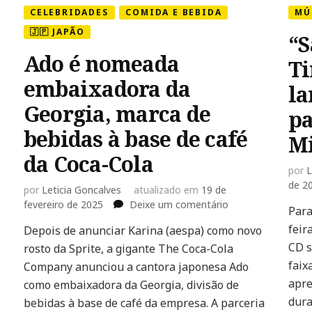
CELEBRIDADES
COMIDA E BEBIDA
MÚ
🇯🇵 JAPÃO
“S
Ado é nomeada
Ti
embaixadora da
la
Georgia, marca de
pa
bebidas à base de café
M
da Coca-Cola
por
L
de 2
por
Leticia Goncalves
atualizado em
19 de
em
fevereiro de 2025
Deixe um comentário
Para
Ado
feir
Depois de anunciar Karina (aespa) como novo
é
CD s
rosto da Sprite, a gigante The Coca-Cola
nomeada
embaixadora
faix
Company anunciou a cantora japonesa Ado
da
apre
como embaixadora da Georgia, divisão de
Georgia,
dura
bebidas à base de café da empresa. A parceria
marca