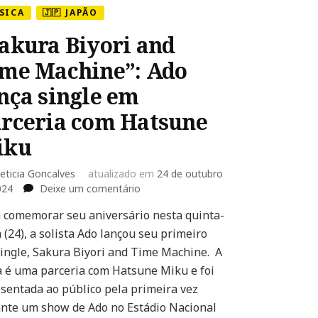
SICA
🇯🇵 JAPÃO
akura Biyori and
me Machine”: Ado
nça single em
rceria com Hatsune
iku
eticia Goncalves
atualizado em
24 de outubro
em
024
Deixe um comentário
“Sakura
 comemorar seu aniversário nesta quinta-
Biyori
a (24), a solista Ado lançou seu primeiro
and
Time
ingle, Sakura Biyori and Time Machine. A
Machine”:
a é uma parceria com Hatsune Miku e foi
Ado
sentada ao público pela primeira vez
lança
nte um show de Ado no Estádio Nacional
single