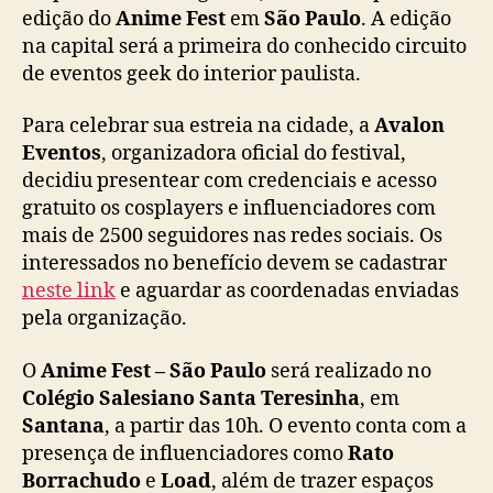
c
edição do
Anime Fest
em
São Paulo
. A edição
r
na capital será a primeira do conhecido circuito
e
de eventos geek do interior paulista.
d
e
Para celebrar sua estreia na cidade, a
Avalon
n
Eventos
, organizadora oficial do festival,
c
decidiu presentear com credenciais e acesso
i
gratuito os cosplayers e influenciadores com
a
i
mais de 2500 seguidores nas redes sociais. Os
s
interessados no benefício devem se cadastrar
p
neste link
e aguardar as coordenadas enviadas
a
pela organização.
r
a
O
Anime Fest – São Paulo
será realizado no
c
Colégio Salesiano Santa Teresinha
, em
o
Santana
, a partir das 10h. O evento conta com a
s
p
presença de influenciadores como
Rato
l
Borrachudo
e
Load
, além de trazer espaços