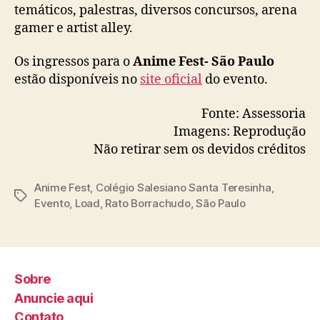
a
temáticos, palestras, diversos concursos, arena
y
gamer e artist alley.
e
r
Os ingressos para o
Anime Fest- São Paulo
s
estão disponíveis no
site oficial
do evento.
e
i
Fonte: Assessoria
n
f
Imagens: Reprodução
l
Não retirar sem os devidos créditos
u
e
Anime Fest
,
Colégio Salesiano Santa Teresinha
,
n
T
Evento
,
Load
,
Rato Borrachudo
,
São Paulo
c
a
i
g
a
s
d
o
Sobre
r
Anuncie aqui
e
Contato
s