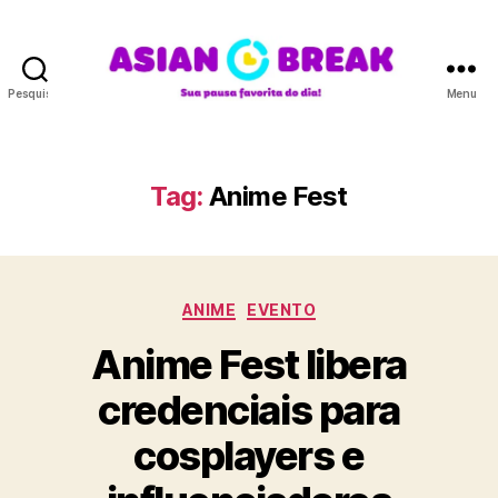
Pesquisar
Menu
A
S
I
A
Tag:
Anime Fest
N
B
R
E
C
A
ANIME
EVENTO
a
K
Anime Fest libera
t
e
credenciais para
g
o
cosplayers e
r
i