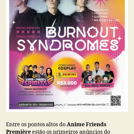
d
o
m
i
n
g
o
e
m
S
ã
o
P
a
u
l
o
Entre os pontos altos do
Anime Friends
Première
estão os primeiros anúncios do