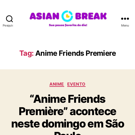
Pesquisar
Menu
A
S
I
A
Tag:
Anime Friends Premiere
N
B
R
E
C
A
ANIME
EVENTO
a
K
“Anime Friends
t
e
Première” acontece
g
o
neste domingo em São
r
i