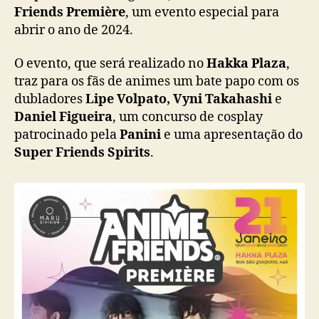
e
Friends Première
, um evento especial para
m
abrir o ano de 2024.
i
è
O evento, que será realizado no
Hakka Plaza
,
r
traz para os fãs de animes um bate papo com os
e
dubladores
Lipe Volpato, Vyni Takahashi
e
”
Daniel Figueira
, um concurso de cosplay
a
patrocinado pela
Panini
e uma apresentação do
c
o
Super Friends Spirits
.
n
t
e
c
e
n
e
s
t
e