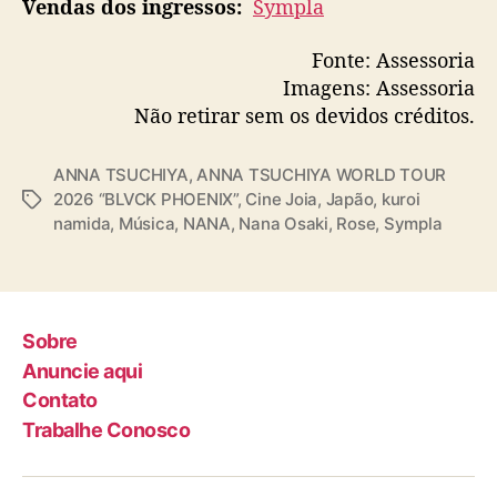
Vendas dos ingressos:
Sympla
Fonte: Assessoria
Imagens: Assessoria
Não retirar sem os devidos créditos.
ANNA TSUCHIYA
,
ANNA TSUCHIYA WORLD TOUR
2026 “BLVCK PHOENIX”
,
Cine Joia
,
Japão
,
kuroi
T
namida
,
Música
,
NANA
,
Nana Osaki
,
Rose
,
Sympla
a
g
s
Sobre
Anuncie aqui
Contato
Trabalhe Conosco