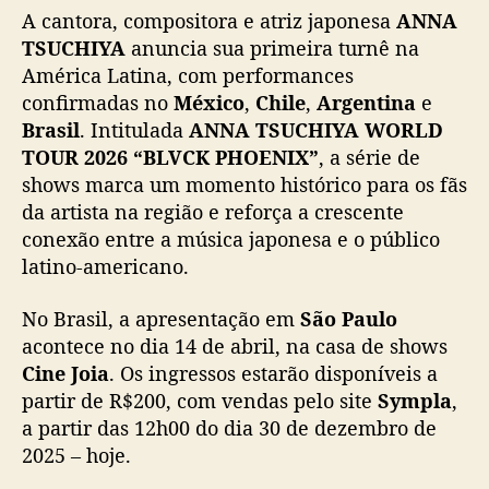
A cantora, compositora e atriz japonesa
ANNA
n
f
TSUCHIYA
anuncia sua primeira turnê na
i
América Latina, com performances
r
confirmadas no
México
,
Chile
,
Argentina
e
m
Brasil
. Intitulada
ANNA TSUCHIYA WORLD
a
TOUR 2026 “BLVCK PHOENIX”
, a série de
t
shows marca um momento histórico para os fãs
u
da artista na região e reforça a crescente
r
n
conexão entre a música japonesa e o público
ê
latino-americano.
n
a
No Brasil, a apresentação em
São Paulo
A
acontece no dia 14 de abril, na casa de shows
m
Cine Joia
. Os ingressos estarão disponíveis a
é
partir de R$200, com vendas pelo site
Sympla
,
r
a partir das 12h00 do dia 30 de dezembro de
i
c
2025 – hoje.
a