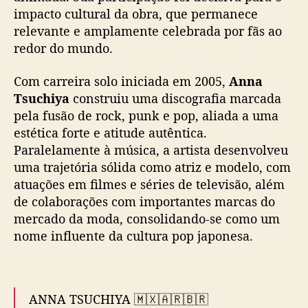
i
impacto cultural da obra, que permanece
m
relevante e amplamente celebrada por fãs ao
e
N
redor do mundo.
A
N
Com carreira solo iniciada em 2005,
Anna
A
Tsuchiya
construiu uma discografia marcada
pela fusão de rock, punk e pop, aliada a uma
estética forte e atitude autêntica.
Paralelamente à música, a artista desenvolveu
uma trajetória sólida como atriz e modelo, com
atuações em filmes e séries de televisão, além
de colaborações com importantes marcas do
mercado da moda, consolidando-se como um
nome influente da cultura pop japonesa.
ANNA TSUCHIYA 🇲🇽🇦🇷🇧🇷