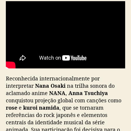
L
a
t
i
n
a
c
o
m
m
ú
s
Reconhecida internacionalmente por
i
interpretar
Nana Osaki
na trilha sonora do
c
aclamado anime
NANA
,
Anna Tsuchiya
a
s
conquistou projeção global com canções como
d
rose
e
kuroi namida
, que se tornaram
o
referências do rock japonês e elementos
a
centrais da identidade musical da série
n
animada. Sua participação foi decisiva para o