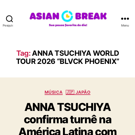
Pesquisar
Menu
A
S
I
A
Tag:
ANNA TSUCHIYA WORLD
N
TOUR 2026 “BLVCK PHOENIX”
B
R
E
A
K
C
MÚSICA
🇯🇵 JAPÃO
a
ANNA TSUCHIYA
t
e
confirma turnê na
g
o
América Latina com
r