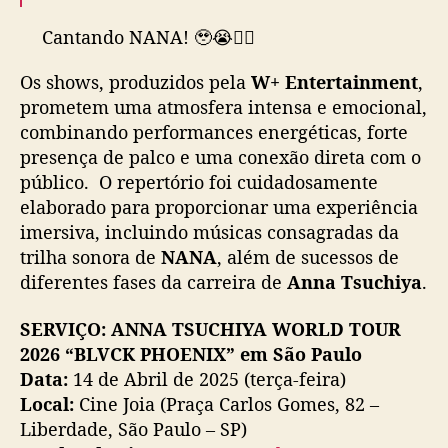
Cantando NANA! 🥹😭❤️‍🔥
Os shows, produzidos pela
W+ Entertainment
,
🎫🎫🎫 AMANHÃ/MAÑANA, 30/12:
prometem uma atmosfera intensa e emocional,
https://t.co/RDkgCPKr08
combinando performances energéticas, forte
presença de palco e uma conexão direta com o
🇲🇽: 09h00
público. O repertório foi cuidadosamente
🇦🇷🇧🇷: 12h00
pic.twitter.com/SgzRLzgiS5
elaborado para proporcionar uma experiência
— W+ Entertainment (@WMais_)
December
imersiva, incluindo músicas consagradas da
29, 2025
trilha sonora de
NANA
, além de sucessos de
diferentes fases da carreira de
Anna Tsuchiya
.
SERVIÇO: ANNA TSUCHIYA WORLD TOUR
2026 “BLVCK PHOENIX” em São Paulo
Data:
14 de Abril de 2025 (terça-feira)
Local:
Cine Joia (Praça Carlos Gomes, 82 –
Liberdade, São Paulo – SP)