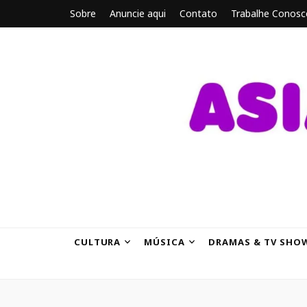
Sobre
Anuncie aqui
Contato
Trabalhe Conosc
ASIANBRE
Tudo sobre o entretenimento asiático.
CULTURA
MÚSICA
DRAMAS & TV SHO