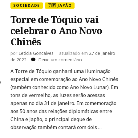
SOCIEDADE
🇯🇵 JAPÃO
Torre de Tóquio vai
celebrar o Ano Novo
Chinês
por
Leticia Goncalves
atualizado em
27 de janeiro
em
de 2022
Deixe um comentário
Torre
A Torre de Tóquio ganhará uma iluminação
de
especial em comemoração ao Ano Novo Chinês
Tóquio
e
vai
(também conhecido como Ano Novo Lunar). Em
celebrar
tons de vermelho, as luzes serão acessas
o
apenas no dia 31 de janeiro. Em comemoração
Ano
aos 50 anos das relações diplomáticas entre
Novo
Chinês
China e Japão, o principal deque de
observação também contará com dois …