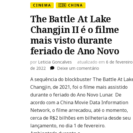
CINEMA
🇨🇳 CHINA
The Battle At Lake
Changjin II é o filme
mais visto durante
feriado de Ano Novo
por
Leticia Goncalves
atualizado em
6 de fevereiro
em
de 2022
Deixe um comentário
The
A sequência do blockbuster The Battle At Lak
Battle
Changjin, de 2021, foi o filme mais assistido
At
Lake
durante o feriado do Ano Novo Lunar. De
Changjin
acordo com a China Movie Data Information
II
Network, o filme arrecadou, até o momento,
é
cerca de R$2 bilhões em bilheteria desde seu
o
filme
lançamento, no dia 1 de fevereiro.
mais