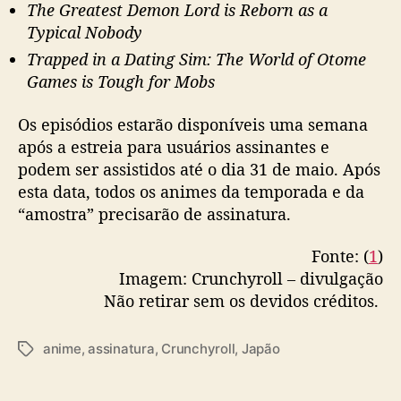
The Greatest Demon Lord is Reborn as a
n
Typical Nobody
t
e
Trapped in a Dating Sim: The World of Otome
s
Games is Tough for Mobs
Os episódios estarão disponíveis uma semana
após a estreia para usuários assinantes e
podem ser assistidos até o dia 31 de maio. Após
esta data, todos os animes da temporada e da
“amostra” precisarão de assinatura.
Fonte: (
1
)
Imagem: Crunchyroll – divulgação
Não retirar sem os devidos créditos.
anime
,
assinatura
,
Crunchyroll
,
Japão
T
a
g