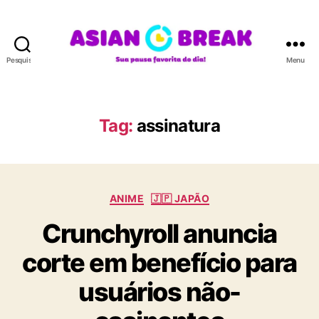
Pesquisar
Menu
A
S
I
A
Tag:
assinatura
N
B
R
E
C
A
ANIME
🇯🇵 JAPÃO
a
K
Crunchyroll anuncia
t
e
corte em benefício para
g
o
usuários não-
r
i