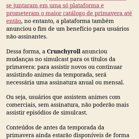
c
se juntaram em uma só plataforma e
i
prometeram o maior catálogo de primavera até
a
então
, no entanto, a plataforma também
c
anunciou o fim de um benefício para usuários
o
não-assinantes.
r
t
Dessa forma, a
Crunchyroll
anunciou
e
mudanças no simulcast para os títulos da
e
m
primavera: para assistir novos ou continuar
b
assistindo animes da temporada, será
e
necessária uma assinatura anual ou mensal.
n
e
Ou seja, usuários que assistem animes com
f
comerciais, sem assinatura, não poderão mais
í
assistir episódios de simulcast.
c
i
Conteúdos de antes da temporada da
o
p
primavera ainda estarão disponíveis de forma