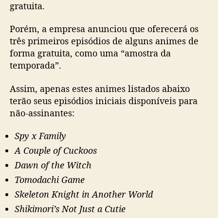
a
gratuita.
r
a
Porém, a empresa anunciou que oferecerá os
u
três primeiros episódios de alguns animes de
s
forma gratuita, como uma “amostra da
u
temporada”.
á
r
Assim, apenas estes animes listados abaixo
i
o
terão seus episódios iniciais disponíveis para
s
não-assinantes:
n
ã
Spy x Family
o
A Couple of Cuckoos
-
a
Dawn of the Witch
s
Tomodachi Game
s
Skeleton Knight in Another World
i
n
Shikimori’s Not Just a Cutie
a