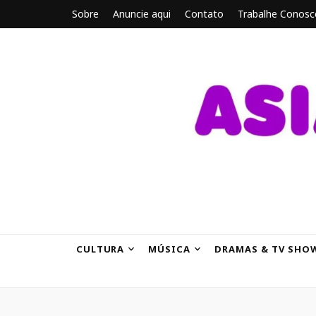
Sobre
Anuncie aqui
Contato
Trabalhe Conosc
ASIANBRE
Tudo sobre o entretenimento asiático.
CULTURA
MÚSICA
DRAMAS & TV SHO