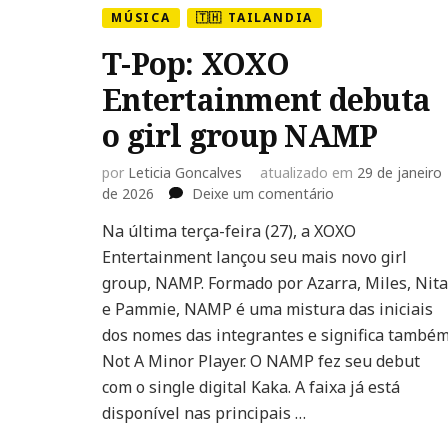
MÚSICA
🇹🇭 TAILANDIA
T-Pop: XOXO
Entertainment debuta
o girl group NAMP
por
Leticia Goncalves
atualizado em
29 de janeiro
em
de 2026
Deixe um comentário
T-
Na última terça-feira (27), a XOXO
Pop:
Entertainment lançou seu mais novo girl
XOXO
Entertainment
group, NAMP. Formado por Azarra, Miles, Nita
debuta
e Pammie, NAMP é uma mistura das iniciais
o
dos nomes das integrantes e significa també
girl
Not A Minor Player. O NAMP fez seu debut
group
NAMP
com o single digital Kaka. A faixa já está
disponível nas principais …