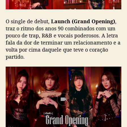
s
t
u
O single de debut,
Launch (Grand Opening)
,
r
a
traz o ritmo dos anos 90 combinados com um
a
pouco de trap, R&B e vocais poderosos. A letra
n
fala da dor de terminar um relacionamento e a
o
volta por cima daquele que teve o coração
s
partido.
9
0
e
R
&
B