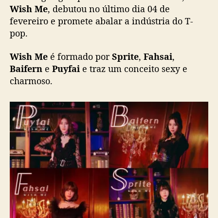
l
Wish Me
, debutou no último dia 04 de
â
fevereiro e promete abalar a indústria do T-
n
pop.
d
i
Wish Me
é formado por
Sprite
,
Fahsai
,
a
Baifern
e
Puyfai
e traz um conceito sexy e
c
charmoso.
o
m
s
i
n
g
l
e
q
u
e
m
i