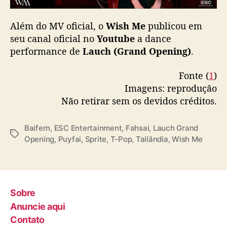
Além do MV oficial, o
Wish Me
publicou em
seu canal oficial no
Youtube
a dance
performance de
Lauch (Grand Opening)
.
Fonte (
1
)
Imagens: reprodução
Não retirar sem os devidos créditos.
Baifern
,
ESC Entertainment
,
Fahsai
,
Lauch Grand
T
Opening
,
Puyfai
,
Sprite
,
T-Pop
,
Tailândia
,
Wish Me
a
g
s
Sobre
Anuncie aqui
Contato