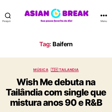
Pesquisar
Menu
A
S
I
A
Tag:
Baifern
N
B
R
E
C
A
MÚSICA
🇹🇭 TAILANDIA
a
K
Wish Me debuta na
t
e
Tailândia com single que
g
o
mistura anos 90 e R&B
r
i