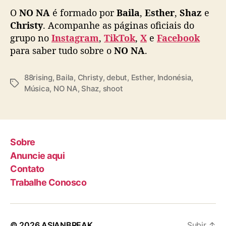
o
O
NO NA
é formado por
Baila
,
Esther
,
Shaz
e
n
Christy
. Acompanhe as páginas oficiais do
é
grupo no
Instagram
,
TikTok
,
X
e
Facebook
s
i
para saber tudo sobre o
NO NA
.
a
88rising
,
Baila
,
Christy
,
debut
,
Esther
,
Indonésia
,
T
Música
,
NO NA
,
Shaz
,
shoot
a
g
s
Sobre
Anuncie aqui
Contato
Trabalhe Conosco
© 2026
ASIANBREAK
Subir
↑