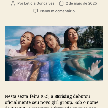
a
Por
Leticia Goncalves
2 de maio de 2025
A
D
s
u
a
e
Nenhum comentário
t
t
m
o
a
N
r
d
O
d
e
N
o
p
A
p
u
:
o
b
8
s
l
8
t
i
r
c
i
a
s
ç
i
ã
n
o
g
l
Nesta sexta-feira (02), a
88rising
debutou
a
n
oficialmente seu novo girl group. Sob o nome
ç