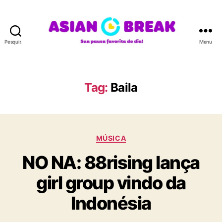
Pesquisar
Menu
A
S
I
A
Tag:
Baila
N
B
R
E
C
A
MÚSICA
a
K
NO NA: 88rising lança
t
e
girl group vindo da
g
o
Indonésia
r
i