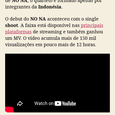
de
NO NA
, o quarteto é formado apenas por
a
integrantes da
Indonésia
.
g
i
O debut do
NO NA
aconteceu com o single
r
shoot
. A faixa está disponível nas
principais
l
plataformas
de streaming e também ganhou
g
um MV. O vídeo acumula mais de 150 mil
r
o
visualizações em pouco mais de 12 horas.
u
p
v
i
n
d
o
d
a
I
n
d