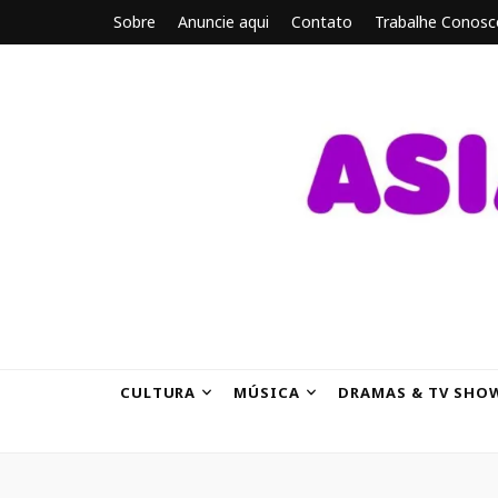
Sobre
Anuncie aqui
Contato
Trabalhe Conosc
ASIANBRE
Tudo sobre o entretenimento asiático.
CULTURA
MÚSICA
DRAMAS & TV SHO