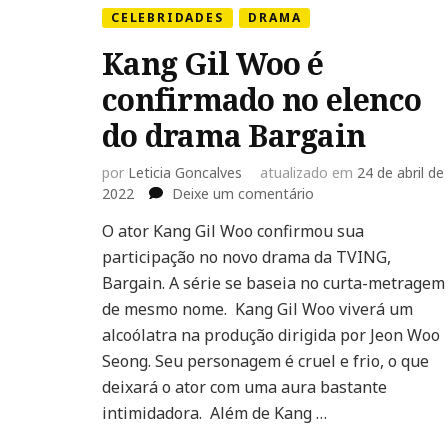
CELEBRIDADES
DRAMA
Kang Gil Woo é
confirmado no elenco
do drama Bargain
por
Leticia Goncalves
atualizado em
24 de abril de
em
2022
Deixe um comentário
Kang
O ator Kang Gil Woo confirmou sua
Gil
participação no novo drama da TVING,
Woo
é
Bargain. A série se baseia no curta-metragem
confirmado
de mesmo nome. Kang Gil Woo viverá um
no
alcoólatra na produção dirigida por Jeon Woo
elenco
Seong. Seu personagem é cruel e frio, o que
do
drama
deixará o ator com uma aura bastante
Bargain
intimidadora. Além de Kang …