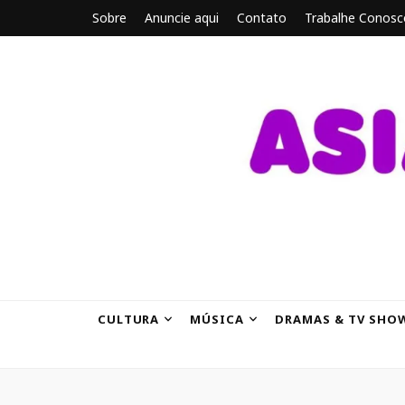
Sobre
Anuncie aqui
Contato
Trabalhe Conosc
ASIANBRE
Tudo sobre o entretenimento asiático.
CULTURA
MÚSICA
DRAMAS & TV SHO