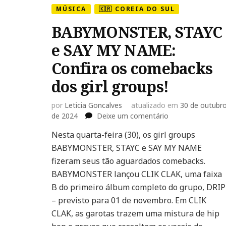
MÚSICA
🇰🇷 COREIA DO SUL
BABYMONSTER, STAYC
e SAY MY NAME:
Confira os comebacks
dos girl groups!
por
Leticia Goncalves
atualizado em
30 de outubr
em
de 2024
Deixe um comentário
BABYMONSTER,
Nesta quarta-feira (30), os girl groups
STAYC
BABYMONSTER, STAYC e SAY MY NAME
e
SAY
fizeram seus tão aguardados comebacks.
MY
BABYMONSTER lançou CLIK CLAK, uma faixa
NAME:
B do primeiro álbum completo do grupo, DRIP
Confira
– previsto para 01 de novembro. Em CLIK
os
comebacks
CLAK, as garotas trazem uma mistura de hip
dos