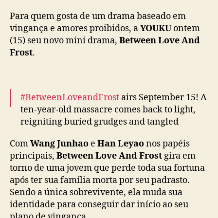
p
r
Para quem gosta de um drama baseado em
o
vingança e amores proibidos, a
YOUKU
ontem
i
(15) seu novo mini drama,
Between Love And
b
Frost
.
i
d
o
u
#BetweenLoveandFrost
airs September 15! A
n
ten-year-old massacre comes back to light,
e
reigniting buried grudges and tangled
m
W
emotions. And when the truth surfaces, could
Com
Wang Junhao
e
Han Leyao
nos papéis
a
the first love you cherished be the very hand
n
principais,
Between Love And Frost
gira em
that destroyed it all?
g
torno de uma jovem que perde toda sua fortuna
Lead Starring:
#WangJunhao
#HanLeyao
…
J
após ter sua família morta por seu padrasto.
pic.twitter.com/hV2XfJFj28
u
Sendo a única sobrevivente, ela muda sua
n
— 优酷Youku (@YoukuOfficial)
September 5,
identidade para conseguir dar início ao seu
h
2025
plano de vingança.