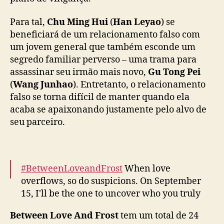
a
o
Para tal,
Chu Ming Hui
(
Han Leyao
) se
e
H
beneficiará de um relacionamento falso com
a
um jovem general que também esconde um
n
segredo familiar perverso – uma trama para
L
assassinar seu irmão mais novo,
Gu Tong Pei
e
(
Wang Junhao
). Entretanto, o relacionamento
y
falso se torna difícil de manter quando ela
a
acaba se apaixonando justamente pelo alvo de
o
seu parceiro.
e
m
“
B
e
#BetweenLoveandFrost
When love
t
overflows, so do suspicions. On September
w
15, I'll be the one to uncover who you truly
e
are!
e
Between Love And Frost
tem um total de 24
Lead Starring:
#WangJunhao
#HanLeyao
#半
n