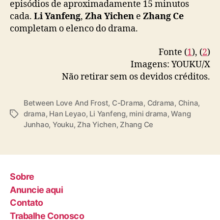
episódios de aproximadamente 15 minutos
城风月半城雪
#王钧浩
#韩乐瑶
#YOUKU
#优酷
L
cada.
Li Yanfeng
,
Zha Yichen
e
Zhang Ce
o
pic.twitter.com/KitBbADsdk
completam o elenco do drama.
v
e
— 优酷Youku (@YoukuOfficial)
September 5,
A
Fonte (
1
), (
2
)
2025
n
Imagens: YOUKU/X
d
Não retirar sem os devidos créditos.
F
r
Between Love And Frost
,
C-Drama
,
Cdrama
,
China
,
o
drama
,
Han Leyao
,
Li Yanfeng
,
mini drama
,
Wang
T
s
Junhao
,
Youku
,
Zha Yichen
,
Zhang Ce
a
t
g
”
s
Sobre
Anuncie aqui
Contato
Trabalhe Conosco