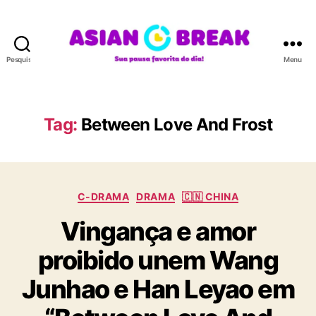
Pesquisar
Menu
A
S
I
A
Tag:
Between Love And Frost
N
B
R
E
C
A
C-DRAMA
DRAMA
🇨🇳 CHINA
a
K
Vingança e amor
t
e
proibido unem Wang
g
o
Junhao e Han Leyao em
r
i