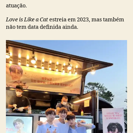
o
atuação.
B
L
Love is Like a Cat
estreia em 2023, mas também
‘
não tem data definida ainda.
L
o
v
e
i
s
L
i
k
e
a
C
a
t
’