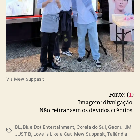
Via Mew Suppasit
Fonte: (
1
)
Imagem: divulgação.
Não retirar sem os devidos créditos.
BL
,
Blue Dot Entertainment
,
Coreia do Sul
,
Geonu
,
JM
,
T
JUST B
,
Love is Like a Cat
,
Mew Suppasit
,
Tailândia
a