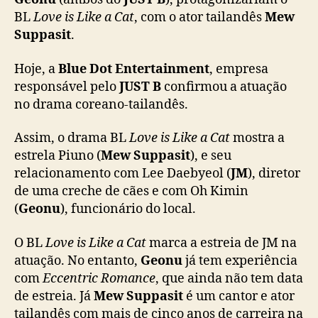
e
BL
Love is Like a Cat
, com o ator tailandês
Mew
j
Suppasit
.
u
n
Hoje, a
Blue Dot Entertainment
, empresa
t
responsável pelo
JUST B
confirmou a atuação
a
no drama coreano-tailandês.
m
a
M
Assim, o drama BL
Love is Like a Cat
mostra a
e
estrela Piuno (
Mew Suppasit
), e seu
w
relacionamento com Lee Daebyeol (
JM
), diretor
S
de uma creche de cães e com Oh Kimin
u
(
Geonu
), funcionário do local.
p
p
O BL
Love is Like a Cat
marca a estreia de JM na
a
atuação. No entanto,
Geonu
já tem experiência
s
com
Eccentric Romance
, que ainda não tem data
i
t
de estreia. Já
Mew Suppasit
é um cantor e ator
n
tailandês com mais de cinco anos de carreira na