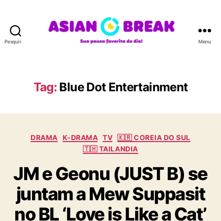
Pesquisar
Menu
A
S
I
A
Tag:
Blue Dot Entertainment
N
B
R
E
C
A
DRAMA
K-DRAMA
TV
🇰🇷 COREIA DO SUL
a
K
🇹🇭 TAILANDIA
t
JM e Geonu (JUST B) se
e
g
juntam a Mew Suppasit
o
r
no BL ‘Love is Like a Cat’
i