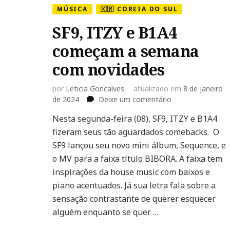
MÚSICA
🇰🇷 COREIA DO SUL
SF9, ITZY e B1A4
começam a semana
com novidades
por
Leticia Goncalves
atualizado em
8 de janeiro
em
de 2024
Deixe um comentário
SF9,
Nesta segunda-feira (08), SF9, ITZY e B1A4
ITZY
fizeram seus tão aguardados comebacks. O
e
B1A4
SF9 lançou seu novo mini álbum, Sequence, e
começam
o MV para a faixa título BIBORA. A faixa tem
a
inspirações da house music com baixos e
semana
piano acentuados. Já sua letra fala sobre a
com
novidades
sensação contrastante de querer esquecer
alguém enquanto se quer …