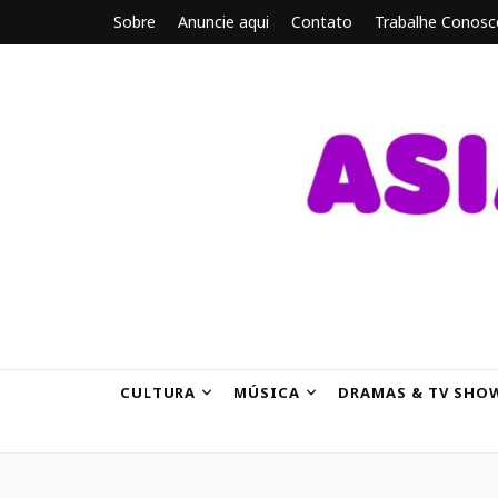
Sobre
Anuncie aqui
Contato
Trabalhe Conosc
ASIANBRE
Tudo sobre o entretenimento asiático.
CULTURA
MÚSICA
DRAMAS & TV SHO