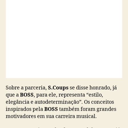
e
m
b
a
i
x
a
d
o
r
Sobre a parceria,
S.Coups
se disse honrado, já
que a
BOSS
, para ele, representa “estilo,
elegância e autodeterminação”. Os conceitos
inspirados pela
BOSS
também foram grandes
motivadores em sua carreira musical.