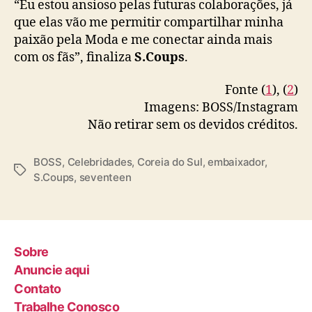
“Eu estou ansioso pelas futuras colaborações, já
que elas vão me permitir compartilhar minha
paixão pela Moda e me conectar ainda mais
com os fãs”, finaliza
S.Coups
.
Fonte (
1
), (
2
)
Imagens: BOSS/Instagram
Não retirar sem os devidos créditos.
BOSS
,
Celebridades
,
Coreia do Sul
,
embaixador
,
T
S.Coups
,
seventeen
a
g
s
Sobre
Anuncie aqui
Contato
Trabalhe Conosco