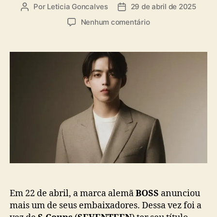
a
Por
Leticia Goncalves
29 de abril de 2025
A
D
s
u
a
e
Nenhum comentário
t
t
m
o
a
B
r
d
O
d
e
S
o
p
S
p
u
a
o
b
n
s
l
u
t
i
n
c
c
a
i
ç
a
ã
S
o
.
C
o
Em 22 de abril, a marca alemã
BOSS
anunciou
u
mais um de seus embaixadores. Dessa vez foi a
p