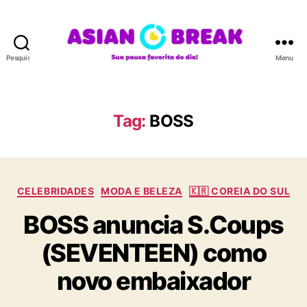
Pesquisar
Menu
A
S
I
A
Tag:
BOSS
N
B
R
E
C
A
CELEBRIDADES
MODA E BELEZA
🇰🇷 COREIA DO SUL
a
K
BOSS anuncia S.Coups
t
e
(SEVENTEEN) como
g
o
novo embaixador
r
i