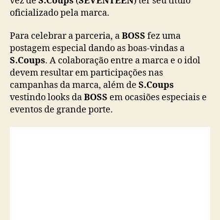
vez de
S.Coups
(
SEVENTEEN
) ter seu título
s
oficializado pela marca.
(
S
Para celebrar a parceria, a
BOSS
fez uma
E
postagem especial dando as boas-vindas a
V
S.Coups
. A colaboração entre a marca e o idol
E
devem resultar em participações nas
N
T
campanhas da marca, além de
S.Coups
E
vestindo looks da
BOSS
em ocasiões especiais e
E
eventos de grande porte.
N
)
c
o
m
o
n
o
v
o