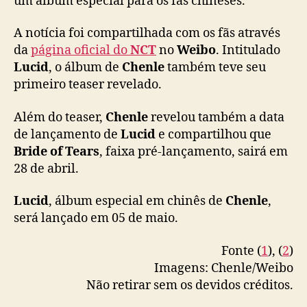
um álbum especial para os fãs chineses.
T
)
A notícia foi compartilhada com os fãs através
a
da
página oficial do
NCT
no
Weibo
. Intitulado
n
Lucid
, o álbum de
Chenle
também teve seu
u
primeiro teaser revelado.
n
c
i
Além do teaser,
Chenle
revelou também a data
a
de lançamento de
Lucid
e compartilhou que
l
Bride of Tears
, faixa pré-lançamento, sairá em
a
28 de abril.
n
ç
Lucid
, álbum especial em chinês de
Chenle
,
a
será lançado em 05 de maio.
m
e
Fonte (
1
), (
2
)
n
t
Imagens: Chenle/Weibo
o
Não retirar sem os devidos créditos.
s