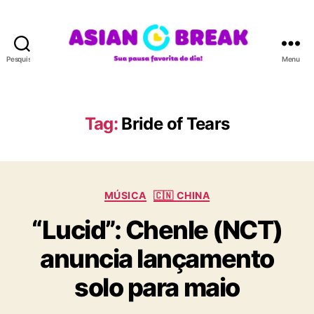
Pesquisar
Menu
A
S
I
A
Tag:
Bride of Tears
N
B
R
E
C
A
MÚSICA
🇨🇳 CHINA
a
K
“Lucid”: Chenle (NCT)
t
e
anuncia lançamento
g
o
solo para maio
r
i