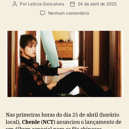
a
Por
Leticia Goncalves
24 de abril de 2025
A
D
s
u
a
e
Nenhum comentário
t
t
m
o
a
“
r
d
L
d
e
u
o
p
c
p
u
i
o
b
d
s
l
”
t
i
:
c
C
a
h
ç
e
ã
n
o
l
e
(
Nas primeiras horas do dia 25 de abril (horário
N
local),
Chenle
(
NCT
) anunciou o lançamento de
C