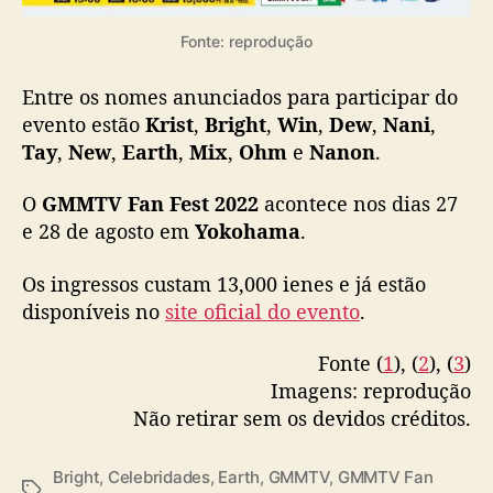
Fonte: reprodução
Entre os nomes anunciados para participar do
evento estão
Krist
,
Bright
,
Win
,
Dew
,
Nani
,
Tay
,
New
,
Earth
,
Mix
,
Ohm
e
Nanon
.
O
GMMTV Fan Fest 2022
acontece nos dias 27
e 28 de agosto em
Yokohama
.
Os ingressos custam 13,000 ienes e já estão
disponíveis no
site oficial do evento
.
Fonte (
1
), (
2
), (
3
)
Imagens: reprodução
Não retirar sem os devidos créditos.
Bright
,
Celebridades
,
Earth
,
GMMTV
,
GMMTV Fan
T