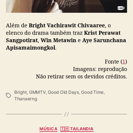
a
y
s
Além de
Bright Vachirawit Chivaaree
, o
”
elenco do drama também traz
Krist Perawat
Sangpotirat
,
Win Metawin
e
Aye Sarunchana
Apisamaimongkol
.
Fonte (
1
)
Imagens: reprodução
Não retirar sem os devidos créditos.
Bright
,
GMMTV
,
Good Old Days
,
Good Time
,
T
Thanaerng
a
g
s
C
MÚSICA
🇹🇭 TAILANDIA