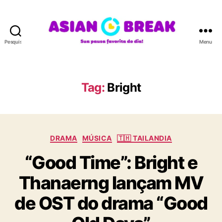
Pesquisar
Menu
A
S
I
A
Tag:
Bright
N
B
R
E
C
A
DRAMA
MÚSICA
🇹🇭 TAILANDIA
a
K
“Good Time”: Bright e
t
e
Thanaerng lançam MV
g
o
de OST do drama “Good
r
i