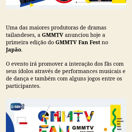
i
ã
a
o
p
r
Uma das maiores produtoras de dramas
i
m
tailandeses, a
GMMTV
anunciou hoje a
e
primeira edição do
GMMTV Fan Fest
no
i
Japão
.
r
a
O evento irá promover a interação dos fãs com
e
seus ídolos através de performances musicais e
d
de dança e também com alguns jogos entre os
i
participantes.
ç
ã
o
d
o
G
M
M