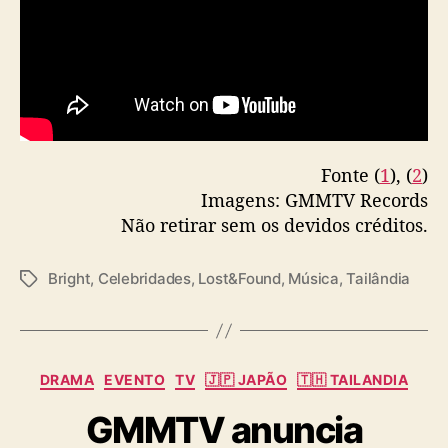
Fonte (
1
), (
2
)
Imagens: GMMTV Records
Não retirar sem os devidos créditos.
Bright
,
Celebridades
,
Lost&Found
,
Música
,
Tailândia
T
a
g
s
C
DRAMA
EVENTO
TV
🇯🇵 JAPÃO
🇹🇭 TAILANDIA
a
GMMTV anuncia
t
e