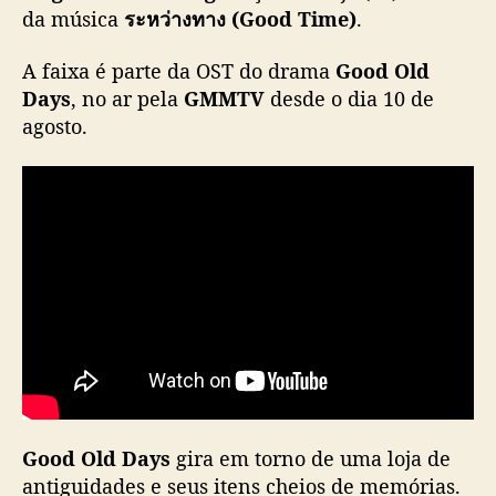
h
da música
ระหว่างทาง (Good Time)
.
t
e
A faixa é parte da OST do drama
Good Old
T
Days
, no ar pela
GMMTV
desde o dia 10 de
h
agosto.
a
n
a
e
r
n
g
l
a
n
ç
a
m
M
Good Old Days
gira em torno de uma loja de
V
antiguidades e seus itens cheios de memórias.