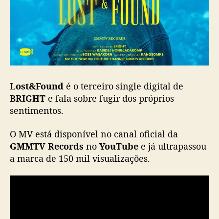
n
g
l
e
e
m
i
n
Lost&Found
é o terceiro single digital de
g
BRIGHT
e fala sobre fugir dos próprios
l
sentimentos.
ê
s
O MV está disponível no canal oficial da
GMMTV Records
no
YouTube
e já ultrapassou
a marca de 150 mil visualizações.