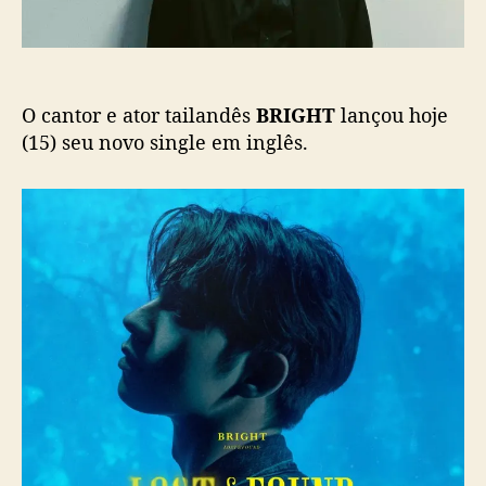
ç
d
ã
”
o
:
B
O cantor e ator tailandês
BRIGHT
lançou hoje
R
I
(15) seu novo single em inglês.
G
H
T
l
a
n
ç
a
n
o
v
o
s
i