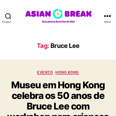
Pesquisar
Menu
A
S
I
A
Tag:
Bruce Lee
N
B
R
E
C
A
EVENTO
HONG KONG
a
K
Museu em Hong Kong
t
e
celebra os 50 anos de
g
o
Bruce Lee com
r
i