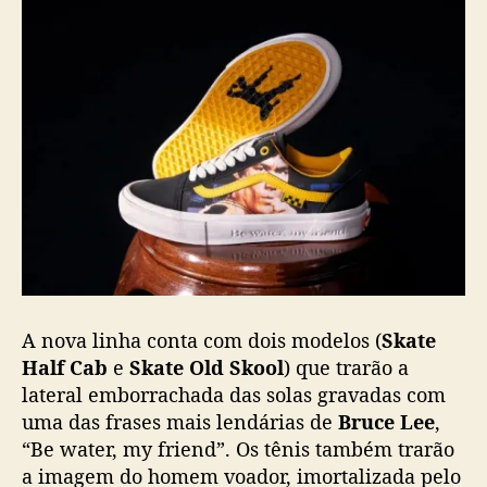
r
a
d
a
e
m
B
r
u
c
e
L
e
e
A nova linha conta com dois modelos (
Skate
Half Cab
e
Skate Old Skool
) que trarão a
lateral emborrachada das solas gravadas com
uma das frases mais lendárias de
Bruce Lee
,
“Be water, my friend”. Os tênis também trarão
a imagem do homem voador, imortalizada pelo