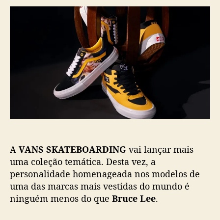
r
d
A
d
e
N
o
p
S
p
u
l
o
b
a
s
l
n
t
i
ç
c
a
a
c
ç
o
ã
l
o
e
ç
A
VANS SKATEBOARDING
vai lançar mais
ã
o
uma coleção temática. Desta vez, a
i
personalidade homenageada nos modelos de
n
uma das marcas mais vestidas do mundo é
s
ninguém menos do que
Bruce Lee
.
p
i