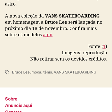
astro.
A nova coleção da
VANS SKATEBOARDING
em homenagem a
Bruce Lee
será lançada no
próximo dia 18 de novembro. Confira mais
sobre os modelos
aqui
.
Fonte (
1
)
Imagens: reprodução
Não retirar sem os devidos créditos.
Bruce Lee
,
moda
,
tênis
,
VANS SKATEBOARDING
T
a
g
s
Sobre
Anuncie aqui