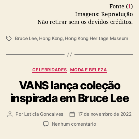
r
Fonte (
1
)
i
Imagens: Reprodução
a
Não retirar sem os devidos créditos.
n
ç
Bruce Lee
,
Hong Kong
,
Hong Kong Heritage Museum
T
a
a
s
g
s
C
CELEBRIDADES
MODA E BELEZA
a
VANS lança coleção
t
e
inspirada em Bruce Lee
g
o
r
Por
Leticia Goncalves
17 de novembro de 2022
A
D
i
u
a
a
e
Nenhum comentário
t
t
s
m
o
a
V