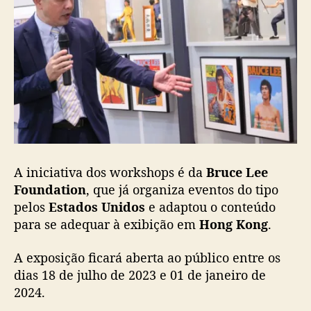
c
e
L
e
e
c
o
m
w
o
r
A iniciativa dos workshops é da
Bruce Lee
k
s
Foundation
, que já organiza eventos do tipo
h
pelos
Estados Unidos
e adaptou o conteúdo
o
para se adequar à exibição em
Hong Kong
.
p
p
A exposição ficará aberta ao público entre os
a
dias 18 de julho de 2023 e 01 de janeiro de
r
2024.
a
c