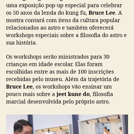
c
uma exposição pop-up especial para celebrar
e
os 50 anos da lenda do kung fu,
Bruce Lee
. A
l
mostra contará com itens da cultura popular
e
relacionados ao astro e também oferecerá
b
workshops especiais sobre a filosofia do astro e
r
sua história.
a
o
Os workshops serão ministrados para 30
s
5
crianças em idade escolar. Elas foram
0
escolhidas entre as mais de 100 inscrições
a
recebidas pelo museu. Além da trajetória de
n
Bruce Lee
, os workshops vão ensinar um
o
pouco mais sobre a
jeet kune do
, filosofia
s
marcial desenvolvida pelo próprio astro.
d
e
B
r
u