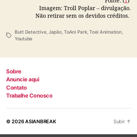
Fonte: (
1
)
e
Imagem: Troll Poplar – divulgação.
Não retirar sem os devidos créditos.
Butt Detective
,
Japão
,
ToAni Park
,
Toei Animation
,
T
Youtube
a
g
s
Sobre
Anuncie aqui
Contato
Trabalhe Conosco
© 2026
ASIANBREAK
Subir
↑