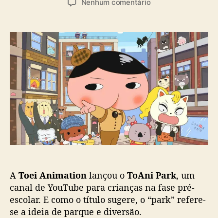
a
e
Nenhum comentário
t
t
s
m
o
a
T
r
d
o
d
e
e
o
p
i
p
u
A
o
b
n
s
l
i
t
i
m
c
a
a
t
ç
i
ã
o
o
n
l
a
A
Toei Animation
lançou o
ToAni Park
, um
n
canal de YouTube para crianças na fase pré-
ç
escolar. E como o título sugere, o “park” refere-
a
se a ideia de parque e diversão.
c