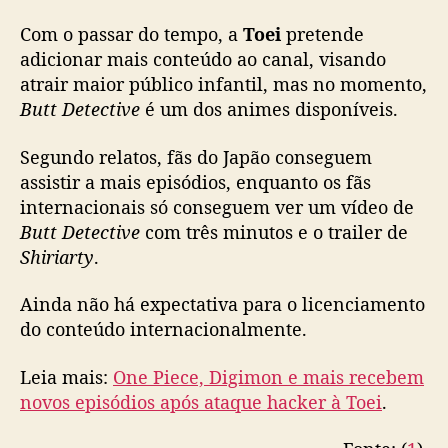
a
Com o passar do tempo, a
Toei
pretende
n
adicionar mais conteúdo ao canal, visando
a
atrair maior público infantil, mas no momento,
l
i
Butt Detective
é um dos animes disponíveis.
n
f
Segundo relatos, fãs do Japão conseguem
a
assistir a mais episódios, enquanto os fãs
n
internacionais só conseguem ver um vídeo de
t
Butt Detective
com três minutos e o trailer de
i
Shiriarty
.
l
n
Ainda não há expectativa para o licenciamento
o
Y
do conteúdo internacionalmente.
o
u
Leia mais:
One Piece, Digimon e mais recebem
T
novos episódios após ataque hacker à Toei
.
u
b