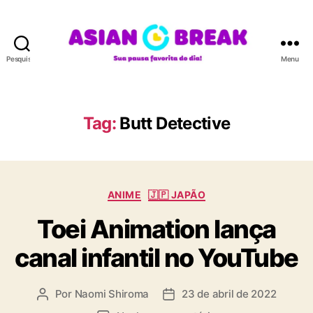
Pesquisar
Menu
A
S
I
A
Tag:
Butt Detective
N
B
R
E
C
A
ANIME
🇯🇵 JAPÃO
a
K
Toei Animation lança
t
e
canal infantil no YouTube
g
o
r
Por
Naomi Shiroma
23 de abril de 2022
A
D
i
u
a