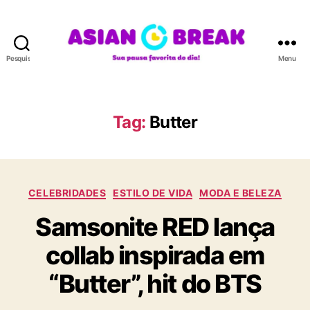
Pesquisar
Menu
A
S
I
A
Tag:
Butter
N
B
R
E
C
A
CELEBRIDADES
ESTILO DE VIDA
MODA E BELEZA
a
K
Samsonite RED lança
t
e
collab inspirada em
g
o
“Butter”, hit do BTS
r
i