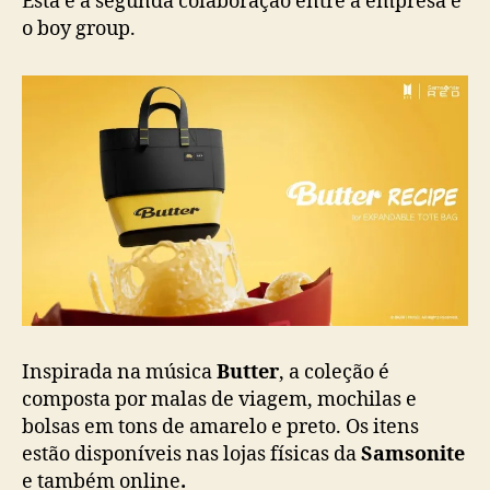
Esta é a segunda colaboração entre a empresa e
c
o boy group.
o
l
l
a
b
i
n
s
p
i
r
a
d
a
Inspirada na música
Butter
, a coleção é
e
composta por malas de viagem, mochilas e
m
bolsas em tons de amarelo e preto. Os itens
“
B
estão disponíveis nas lojas físicas da
Samsonite
u
e também online
.