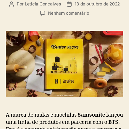
a
Por
Leticia Goncalves
13 de outubro de 2022
A
D
s
u
a
e
Nenhum comentário
t
t
m
o
a
S
r
d
a
d
e
m
o
p
s
p
u
o
o
b
n
s
l
i
t
i
t
c
e
a
R
ç
E
ã
D
o
l
a
n
A marca de malas e mochilas
Samsonite
lançou
ç
uma linha de produtos em parceria com o
BTS
.
a