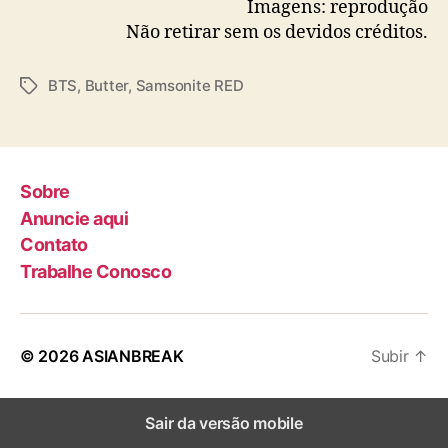
Imagens: reprodução
Não retirar sem os devidos créditos.
BTS
,
Butter
,
Samsonite RED
T
a
g
s
Sobre
Anuncie aqui
Contato
Trabalhe Conosco
© 2026
ASIANBREAK
Subir
↑
Sair da versão mobile