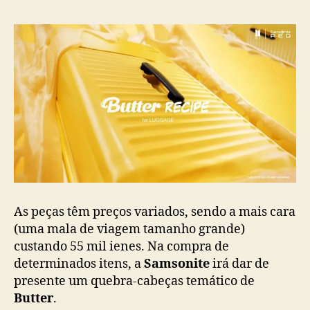
t
t
e
r
”
,
h
i
t
d
o
B
T
S
As peças têm preços variados, sendo a mais cara
(uma mala de viagem tamanho grande)
custando 55 mil ienes. Na compra de
determinados itens, a
Samsonite
irá dar de
presente um quebra-cabeças temático de
Butter
.