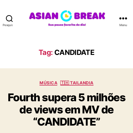
Pesquisar
Menu
A
S
I
A
Tag:
CANDIDATE
N
B
R
E
C
A
MÚSICA
🇹🇭 TAILANDIA
a
K
Fourth supera 5 milhões
t
e
de views em MV de
g
o
“CANDIDATE”
r
i