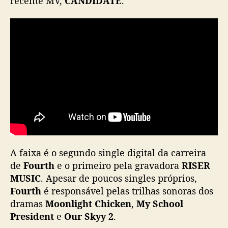
recente MV,
CANDIDATE
.
õ
e
s
d
e
v
i
e
w
s
e
m
M
A faixa é o segundo single digital da carreira
V
de
Fourth
e o primeiro pela gravadora
d
RISER
e
MUSIC
. Apesar de poucos singles próprios,
“
Fourth
é responsável pelas trilhas sonoras dos
C
dramas
Moonlight Chicken
,
My School
A
President
e
Our Skyy 2
.
N