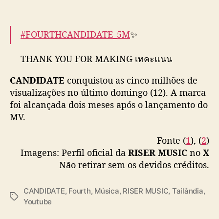
D
I
D
#FOURTHCANDIDATE_5M
✨
A
T
E
THANK YOU FOR MAKING เทคะแนน
”
(CANDIDATE)
CANDIDATE
conquistou as cinco milhões de
REACHED TO 5 MILLION VIEWS ON
visualizações no último domingo (12). A marca
YOUTUBE🔥🙏🏻💗
foi alcançada dois meses após o lançamento do
MV.
Let's Continue Counting Together
📌
https://t.co/oYWp7xB1eA
Fonte (
1
), (
2
)
Imagens: Perfil oficial da
RISER MUSIC
no
X
📺YOUTUBE : RISER MUSIC
Não retirar sem os devidos créditos.
AVAILABLE NOW ON STREAMING
PLATFORMS
#Fourthnattawat
#FOURTH_CAN
CANDIDATE
,
Fourth
,
Música
,
RISER MUSIC
,
Tailândia
,
DIDATE
#RISERMUSIC
T
Youtube
pic.twitter.com/ztBP4jGBC2
a
g