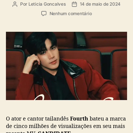
a
Por
Leticia Goncalves
14 de maio de 2024
A
D
s
u
a
e
Nenhum comentário
t
t
m
o
a
F
r
d
o
d
e
u
o
p
r
p
u
t
o
b
h
s
l
s
t
i
u
c
p
a
e
ç
r
ã
a
o
5
m
O ator e cantor tailandês
Fourth
bateu a marca
i
l
de cinco milhões de visualizações em seu mais
h