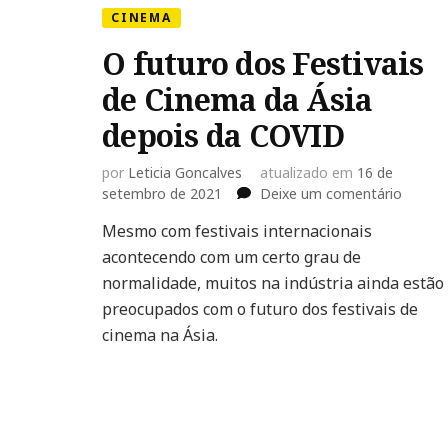
CINEMA
O futuro dos Festivais
de Cinema da Ásia
depois da COVID
por
Leticia Goncalves
atualizado em
16 de
em
setembro de 2021
Deixe um comentário
O
Mesmo com festivais internacionais
futuro
acontecendo com um certo grau de
dos
Festiva
normalidade, muitos na indústria ainda estão
de
preocupados com o futuro dos festivais de
Cinem
cinema na Ásia.
da
Ásia
depois
da
COVID