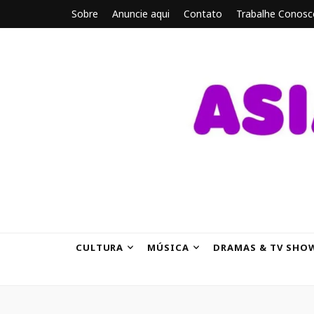
Sobre
Anuncie aqui
Contato
Trabalhe Conosc
ASIANBRE
Tudo sobre o entretenimento asiático.
CULTURA
MÚSICA
DRAMAS & TV SHO