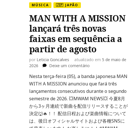
MÚSICA
🇯🇵 JAPÃO
MAN WITH A MISSION
lançará três novas
faixas em sequência a
partir de agosto
por
Leticia Goncalves
atualizado em
5 de maio de
em
2026
Deixe um comentário
MAN
Nesta terça-feira (05), a banda japonesa MAN
WITH
WITH A MISSION anunciou que fará três
A
MISSION
lançamentos consecutivos durante o segundo
lançará
semestre de 2026. 💥MWAM NEWS💥 今夏8月
três
から3ヶ月連続で新曲を配信リリースすることが
novas
決定🐺🔥！！ 配信日程および楽曲情報について
faixas
em
は、後日オフィシャルサイトおよび各種SNSに
sequência