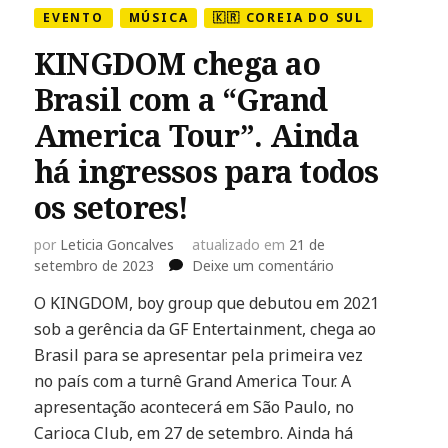
EVENTO
MÚSICA
🇰🇷 COREIA DO SUL
KINGDOM chega ao
Brasil com a “Grand
America Tour”. Ainda
há ingressos para todos
os setores!
por
Leticia Goncalves
atualizado em
21 de
em
setembro de 2023
Deixe um comentário
KINGDOM
O KINGDOM, boy group que debutou em 2021
chega
sob a gerência da GF Entertainment, chega ao
ao
Brasil
Brasil para se apresentar pela primeira vez
com
no país com a turnê Grand America Tour. A
a
apresentação acontecerá em São Paulo, no
“Grand
Carioca Club, em 27 de setembro. Ainda há
America