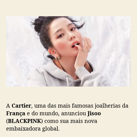
t
t
m
o
a
J
r
d
i
d
e
s
o
p
o
p
u
o
o
b
(
s
l
B
t
i
L
c
A
a
C
ç
K
ã
P
o
I
N
A
Cartier
, uma das mais famosas joalherias da
K
)
França
e do mundo, anunciou
Jisoo
é
(
BLACKPINK
) como sua mais nova
a
embaixadora global.
n