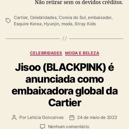
Não retirar sem os devidos créditos.
Cartier
,
Celebridades
,
Coreia do Sul
,
embaixador
,
T
Esquire Korea
,
Hyunjin
,
moda
,
Stray Kids
a
g
s
C
CELEBRIDADES
MODA E BELEZA
a
Jisoo (BLACKPINK) é
t
e
anunciada como
g
o
embaixadora global da
r
i
Cartier
a
s
Por
Leticia Goncalves
24 de maio de 2022
A
D
u
a
e
Nenhum comentário