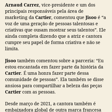
u
Arnaud Carrez
, vice-presidente e um dos
n
principais responsáveis pela área de
c
marketing da
Cartier
, comentou que
Jisoo
é “a
i
voz de uma geração de pessoas talentosas e
a
d
criativas que ousam mostrar seus talentos”. Ele
a
ainda completa dizendo que a atriz e cantora
c
cumpre seu papel de forma criativa e não se
o
limita.
m
o
Jisoo
também comentou sobre a parceria: “Eu
e
estou encantada em fazer parte da história da
m
Cartier
. É uma honra fazer parte dessa
b
a
comunidade de pessoas”. Ela também se disse
i
ansiosa para compartilhar a beleza das peças
x
Cartier
com as pessoas.
a
d
Desde março de 2021, a cantora também é
o
embaixadora global de outra marca francesa
r