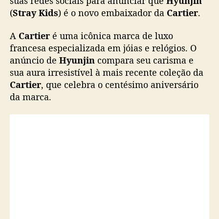
suas redes sociais para anunciar que
Hyunjin
)
(
Stray Kids
) é o novo embaixador da
Cartier
.
é
o
A
Cartier
é uma icônica marca de luxo
n
francesa especializada em jóias e relógios. O
o
anúncio de
Hyunjin
compara seu carisma e
v
sua aura irresistível à mais recente coleção da
o
e
Cartier
, que celebra o centésimo aniversário
m
da marca.
b
a
i
x
a
d
o
r
d
a
C