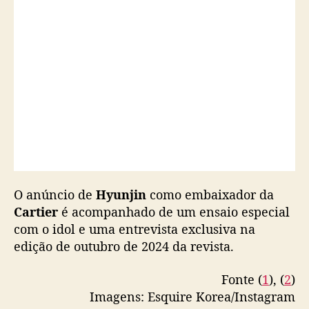
a
r
t
i
e
r
O anúncio de
Hyunjin
como embaixador da
Cartier
é acompanhado de um ensaio especial
com o idol e uma entrevista exclusiva na
edição de outubro de 2024 da revista.
Fonte (
1
), (
2
)
Imagens: Esquire Korea/Instagram