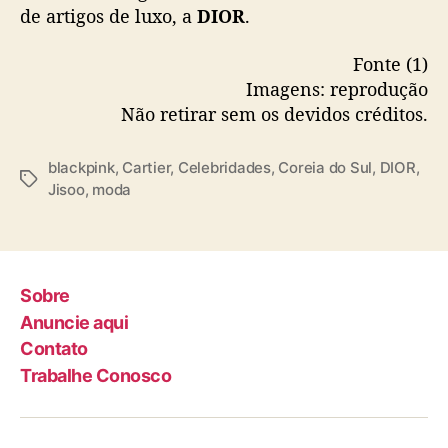
de artigos de luxo, a
DIOR
.
a
g
Fonte (1)
l
o
Imagens: reprodução
b
Não retirar sem os devidos créditos.
a
l
blackpink
,
Cartier
,
Celebridades
,
Coreia do Sul
,
DIOR
,
d
T
Jisoo
,
moda
a
a
C
g
a
s
r
t
Sobre
i
Anuncie aqui
e
Contato
r
Trabalhe Conosco