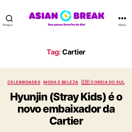
Pesquisar
Menu
A
S
I
A
Tag:
Cartier
N
B
R
E
C
A
CELEBRIDADES
MODA E BELEZA
🇰🇷 COREIA DO SUL
a
K
Hyunjin (Stray Kids) é o
t
e
novo embaixador da
g
o
Cartier
r
i