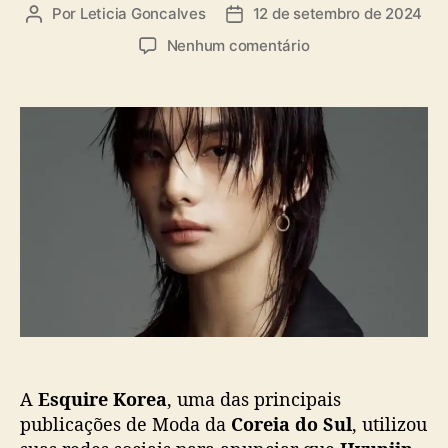
a
Por
Leticia Goncalves
12 de setembro de 2024
A
D
s
u
a
e
Nenhum comentário
t
t
m
o
a
H
r
d
y
d
e
u
o
p
n
p
u
j
o
b
i
s
l
n
t
i
(
c
S
a
t
ç
r
ã
a
o
y
K
A
Esquire Korea
, uma das principais
i
d
publicações de Moda da
Coreia do Sul
, utilizou
s