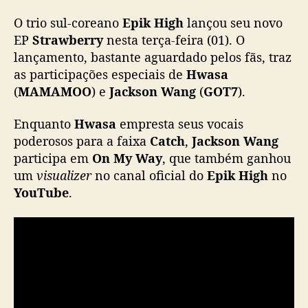
E
O trio sul-coreano
Epik High
lançou seu novo
p
i
EP
Strawberry
nesta terça-feira (01). O
k
lançamento, bastante aguardado pelos fãs, traz
H
as participações especiais de
Hwasa
i
(
MAMAMOO
) e
Jackson Wang
(
GOT7
).
g
h
Enquanto
Hwasa
empresta seus vocais
l
poderosos para a faixa
Catch
,
Jackson Wang
a
participa em
On My Way
, que também ganhou
n
ç
um
visualizer
no canal oficial do
Epik High
no
a
YouTube
.
n
o
v
o
E
P
c