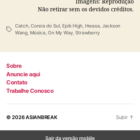
Imagens: Reprodução
a
Não retirar sem os devidos créditos.
(
M
A
Catch
,
Coreia do Sul
,
Epik High
,
Hwasa
,
Jackson
T
M
Wang
,
Música
,
On My Way
,
Strawberry
a
A
g
M
s
O
O
Sobre
)
e
Anuncie aqui
J
Contato
a
Trabalhe Conosco
c
k
s
o
© 2026
ASIANBREAK
Subir
↑
n
W
a
Sair da versão mobile