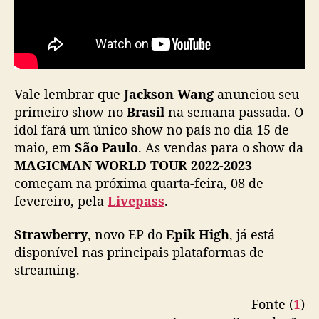
o
m
p
a
r
t
Vale lembrar que
Jackson Wang
anunciou seu
i
primeiro show no
Brasil
na semana passada. O
c
i
idol fará um único show no país no dia 15 de
p
maio, em
São Paulo
. As vendas para o show da
a
MAGICMAN WORLD TOUR 2022-2023
ç
começam na próxima quarta-feira, 08 de
õ
fevereiro, pela
Livepass
.
e
s
Strawberry
, novo EP do
Epik High
, já está
d
disponível nas principais plataformas de
e
H
streaming.
w
a
Fonte (
1
)
s