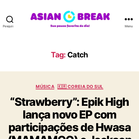
Pesquisar
Menu
A
S
I
A
Tag:
Catch
N
B
R
E
C
A
MÚSICA
🇰🇷 COREIA DO SUL
a
K
“Strawberry”: Epik High
t
e
lança novo EP com
g
o
participações de Hwasa
r
i