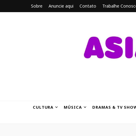
Sobre
Anuncie aqui
Contato
Trabalhe Conosc
ASIANBRE
Tudo sobre o entretenimento asiático.
CULTURA
MÚSICA
DRAMAS & TV SHO