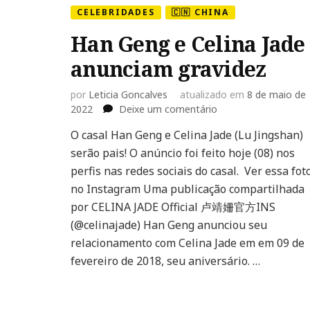
CELEBRIDADES
🇨🇳 CHINA
Han Geng e Celina Jade
anunciam gravidez
por
Leticia Goncalves
atualizado em
8 de maio de
em
2022
Deixe um comentário
Han
O casal Han Geng e Celina Jade (Lu Jingshan)
Geng
serão pais! O anúncio foi feito hoje (08) nos
e
Celina
perfis nas redes sociais do casal. Ver essa fot
Jade
no Instagram Uma publicação compartilhada
anunciam
por CELINA JADE Official 卢靖姍官方INS
gravidez
(@celinajade) Han Geng anunciou seu
relacionamento com Celina Jade em em 09 de
fevereiro de 2018, seu aniversário. …