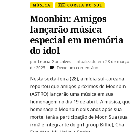
MÚSICA
🇰🇷 COREIA DO SUL
Moonbin: Amigos
lançarão música
especial em memória
do idol
por
Leticia Goncalves
atualizado em
28 de março
em
de 2025
Deixe um comentário
Moonbin:
Nesta sexta-feira (28), a mídia sul-coreana
Amigos
reportou que amigos próximos de Moonbin
lançarão
música
(ASTRO) lançarão uma música em sua
especial
homenagem no dia 19 de abril. A música, que
em
homenageia Moonbin dois anos após sua
memória
morte, terá a participação de Moon Sua (sua
do
idol
irmã e integrante do girl group Billie), Cha