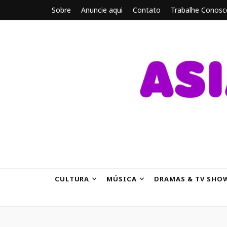
Sobre
Anuncie aqui
Contato
Trabalhe Conosc
ASIANBRE
Tudo sobre o entretenimento asiático.
CULTURA
MÚSICA
DRAMAS & TV SHO