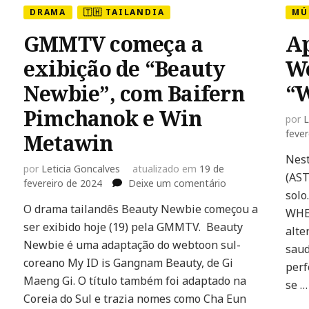
DRAMA
🇹🇭 TAILANDIA
MÚ
GMMTV começa a
Ap
exibição de “Beauty
Wo
Newbie”, com Baifern
“
Pimchanok e Win
por
L
fever
Metawin
Nest
por
Leticia Goncalves
atualizado em
19 de
(AST
em
fevereiro de 2024
Deixe um comentário
solo
GMMTV
O drama tailandês Beauty Newbie começou a
começa
WHER
ser exibido hoje (19) pela GMMTV. Beauty
a
alte
exibição
Newbie é uma adaptação do webtoon sul-
saud
de
coreano My ID is Gangnam Beauty, de Gi
perf
“Beauty
Maeng Gi. O título também foi adaptado na
Newbie”,
se …
Coreia do Sul e trazia nomes como Cha Eun
com