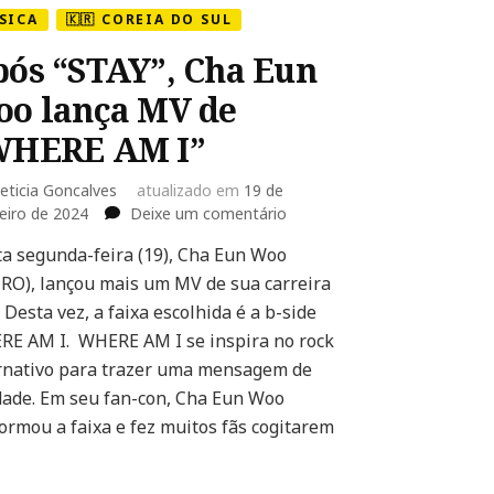
SICA
🇰🇷 COREIA DO SUL
ós “STAY”, Cha Eun
o lança MV de
WHERE AM I”
eticia Goncalves
atualizado em
19 de
em
eiro de 2024
Deixe um comentário
Após
a segunda-feira (19), Cha Eun Woo
“STAY”,
RO), lançou mais um MV de sua carreira
Cha
Eun
. Desta vez, a faixa escolhida é a b-side
Woo
E AM I. WHERE AM I se inspira no rock
lança
rnativo para trazer uma mensagem de
MV
ade. Em seu fan-con, Cha Eun Woo
de
“WHERE
ormou a faixa e fez muitos fãs cogitarem
AM
I”