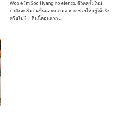
Baifern
Woo e Im Soo Hyang no elenco. ชีวิตครั้งใหม่
Pimchanok
กำลังจะเริ่มต้นขึ้นและความสวยจะช่วยให้อยู่ได้จริง
e
หรือไม่!? | คืนนี้ตอนแรก …
Win
Metawin