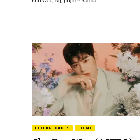
Eun Woo, MJ, JinJin e Sanha …
CELEBRIDADES
FILME