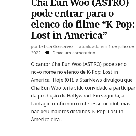
Cha Eun Woo (ASTRO)
pode entrar para o
elenco do filme “K-Pop:
Lost in America”
por
Leticia Goncalves
atualizado em
1 de julho de
em
2022
Deixe um comentário
Cha
O cantor Cha Eun Woo (ASTRO) pode ser o
Eun
novo nome no elenco de K-Pop: Lost in
Woo
(ASTRO)
America. Hoje (01), a StarNews divulgou que
pode
Cha Eun Woo teria sido convidado a participar
entrar
da produção de Hollywood. Em seguida, a
para
Fantagio confirmou o interesse no idol, mas
o
elenco
não deu maiores detalhes. K-Pop: Lost in
do
America gira …
filme
“K-
Pop: