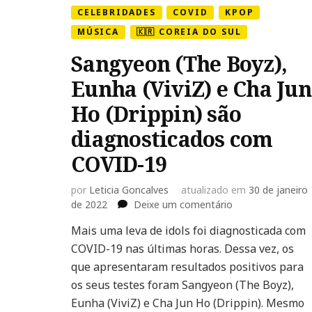
CELEBRIDADES
COVID
KPOP
MÚSICA
🇰🇷 COREIA DO SUL
Sangyeon (The Boyz),
Eunha (ViviZ) e Cha Jun
Ho (Drippin) são
diagnosticados com
COVID-19
por
Leticia Goncalves
atualizado em
30 de janeiro
em
de 2022
Deixe um comentário
Sangyeon
Mais uma leva de idols foi diagnosticada com
(The
COVID-19 nas últimas horas. Dessa vez, os
Boyz),
Eunha
que apresentaram resultados positivos para
(ViviZ)
os seus testes foram Sangyeon (The Boyz),
e
Eunha (ViviZ) e Cha Jun Ho (Drippin). Mesmo
Cha