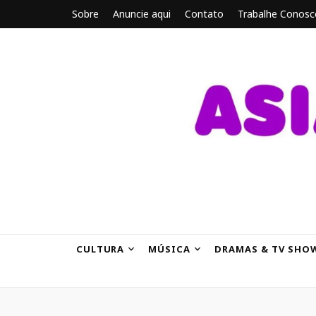
Sobre
Anuncie aqui
Contato
Trabalhe Conosc
ASIANBRE
Tudo sobre o entretenimento asiático.
CULTURA
MÚSICA
DRAMAS & TV SHO